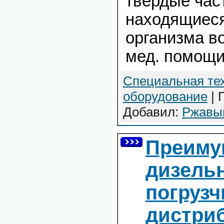
твёрдые час
находящиеся
организма в
мед. помощи
Специальная те
оборудование
| 
Добавил:
Ржавы
Преиму
дизель
погрузч
дистри