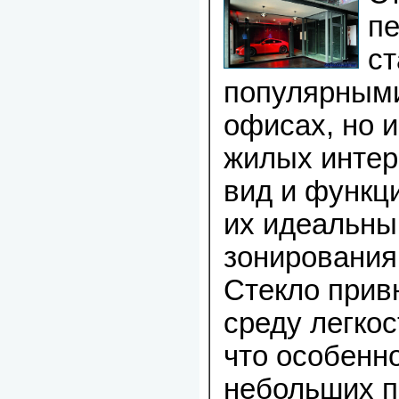
пе
ст
популярными
офисах, но 
жилых интер
вид и функц
их идеальн
зонирования
Стекло прив
среду легкос
что особенн
небольших 