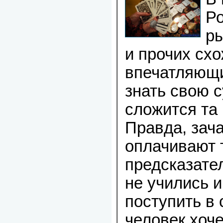
Р
ры
и прочих схо
впечатляющи
знать свою с
сложится та 
Правда, зач
оплачивают 
предсказате
не учились и
поступить в 
человек хоч