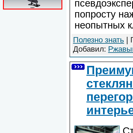
псевдоэкспе
попросту на
неопытных к
Полезно знать
| 
Добавил:
Ржавы
Преиму
стекля
перегор
интерь
С