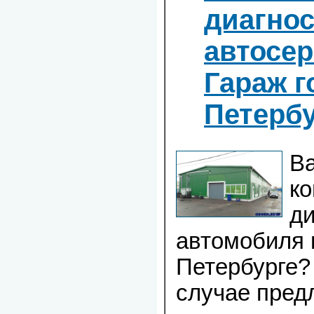
диагнос
автосе
Гараж г
Петерб
В
к
ди
автомобиля 
Петербурге? 
случае пред