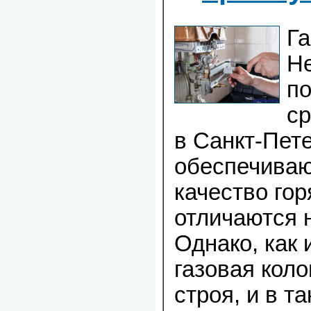
Га
Н
п
ср
в Санкт-Пет
обеспечиваю
качество гор
отличаются 
Однако, как 
газовая коло
строя, и в т