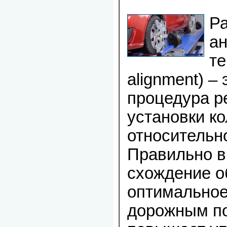
Ра
а
те
alignment) –
процедура р
установки к
относительно
Правильно 
схождение о
оптимальное
дорожным п