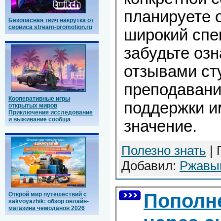
планируете 
Безопасная твич накрутка от
сервиса stream-promotion.ru
широкий спе
забудьте озн
отзывами ст
преподавани
Кооперативные игры
поддержки 
открытых миров
Приключения исследование
и выживание сообща
значение.
Полезно знать
| 
Добавил:
Ржавы
Пополн
Открой мир путешествий с
sakvoyazhik: обзор онлайн-
магазина чемоданов 2026