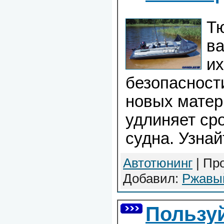
Т
в
их
безопасност
новых матер
удлиняет ср
судна. Узнай
Автотюнинг
| Про
Добавил:
Ржавы
Пользу