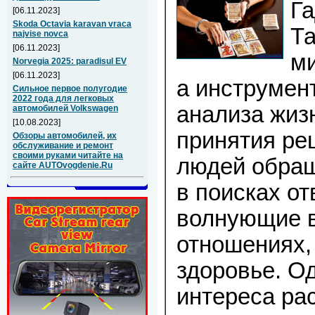
Га
[06.11.2023]
Skoda Octavia karavan vraca
Та
najvise novca
[06.11.2023]
ми
Norvegia 2025: paradisul EV
[06.11.2023]
а инструмен
Сильное первое полугодие
2022 года для легковых
анализа жиз
автомобилей Volkswagen
[10.08.2023]
принятия ре
Обзоры автомобилей, их
обслуживание и ремонт
своими руками читайте на
людей обращ
сайте AUTOvogdenie.Ru
в поисках от
волнующие в
отношениях,
здоровье. Од
интереса рас