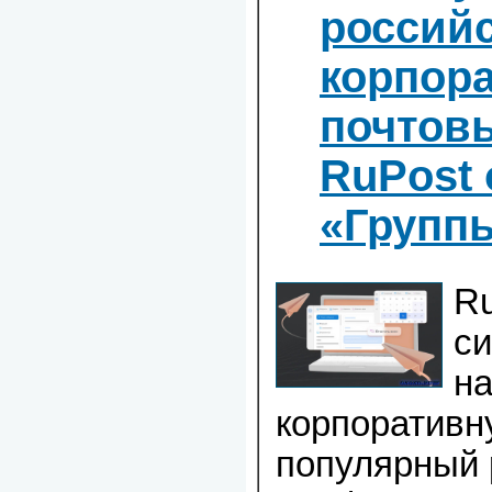
россий
корпор
почтов
RuPost 
«Групп
Ru
си
на
корпоративн
популярный 