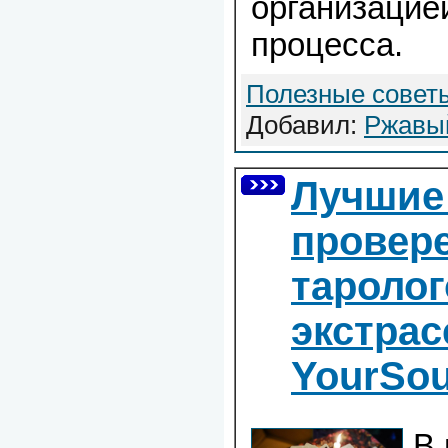
организацией
процесса.
Полезные совет
Добавил:
Ржавы
Лучшие
провере
таролог
экстрас
YourSo
В 