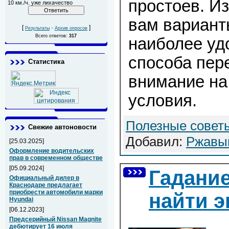
простоев. И
10 км./ч. уже лихачество
вам вариант
[
·
]
Результаты
Архив опросов
Всего ответов:
317
наиболее уд
способа пер
Статистика
внимание на
условия.
Полезные совет
Свежие автоновости
Добавил:
Ржавы
[25.03.2025]
Оформление водительских
прав в современном обществе
[05.09.2024]
Гадание
Официальный дилер в
Краснодаре предлагает
приобрести автомобили марки
найти э
Hyundai
[06.12.2023]
Предсерийный Nissan Magnite
дебютирует 16 июля