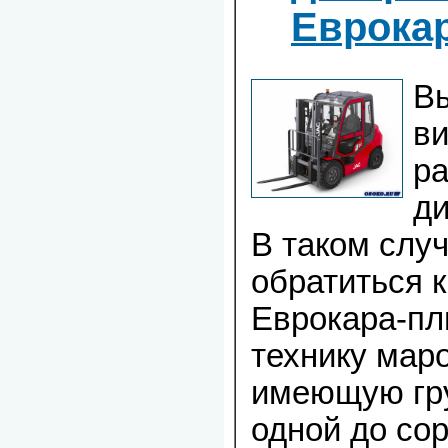
Еврока
Вы
ви
р
ди
В таком слу
обратиться 
Еврокара-п
технику мар
имеющую гру
одной до сор