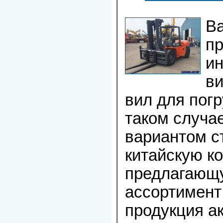
В
п
ин
ви
вил для погр
таком случа
вариантом с
китайскую к
предлагающ
ассортимент
продукция а