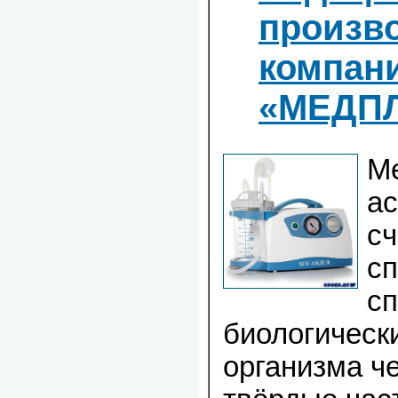
произво
компан
«МЕДП
М
а
сч
сп
с
биологическ
организма че