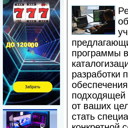
Р
об
уч
предлагающ
программы в
каталогизаци
разработки 
обеспечения
подходящей 
от ваших цел
стать специ
конкретной 