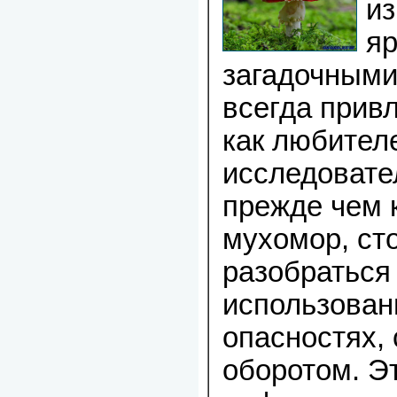
из
яр
загадочными
всегда прив
как любителе
исследовате
прежде чем 
мухомор, ст
разобраться
использовани
опасностях, 
оборотом. Э