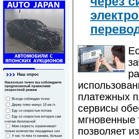
через 
электр
перево
Ес
за
р
Наш опрос
использован
Насколько точно вы соблюдаете
предписанный правилами
скоростной режим
платежных п
Всегда соблюдаю точно
сервисы обе
Держу плюс-минус 10 км./ч.
Еду со скоростью потока
мгновенные 
Еду со скоростью которую сам
считаю безопасной
Мою скорость ограничивает
позволяет и
только количество лошадиных сил
У нас то яма то канава, больше