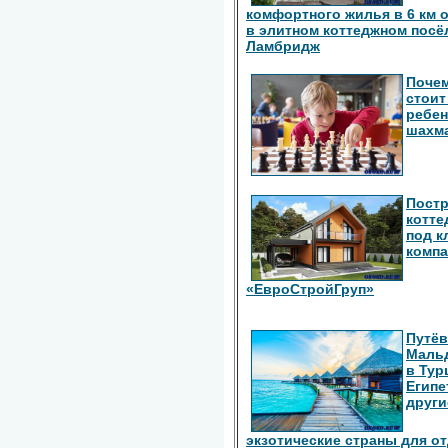
комфортного жилья в 6 км 
в элитном коттеджном посё
Ламбридж
Поче
стоит
ребен
шахм
Пост
котте
под к
комп
«ЕвроСтройГруп»
Путёв
Маль
в Тур
Египе
други
экзотические страны для о