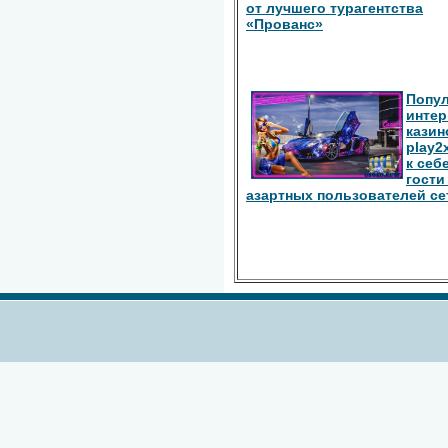
от лучшего турагентства
«Прованс»
Попу
интер
казин
play2
к себ
гости
азартных пользователей се