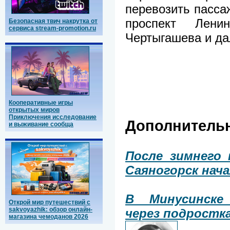
перевозить пасса
проспект Лен
Безопасная твич накрутка от
сервиса stream-promotion.ru
Чертыгашева и да
Кооперативные игры
открытых миров
Приключения исследование
Дополнитель
и выживание сообща
После зимнего 
Саяногорск нач
В Минусинске
Открой мир путешествий с
sakvoyazhik: обзор онлайн-
через подростк
магазина чемоданов 2026