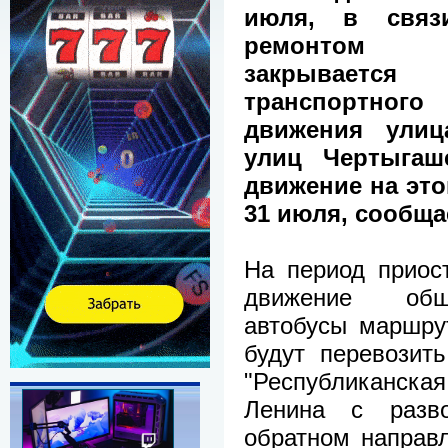
июля, в связ
ремонтом
закрывается 
транспортного
движения улиц
улиц Чертыгаш
движение на это
31 июля, сообща
На период приос
движение обще
автобусы маршр
будут перевозит
"Республиканска
Ленина с разв
обратном направ