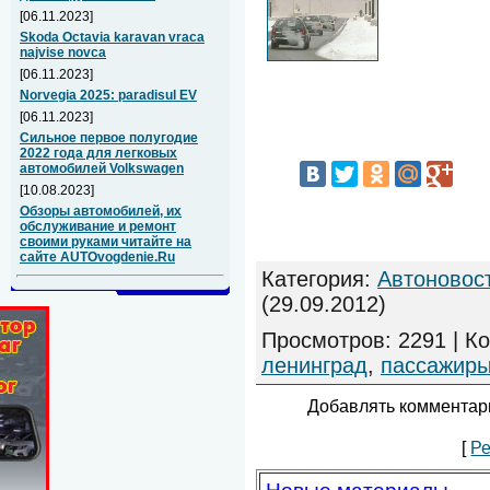
[06.11.2023]
Skoda Octavia karavan vraca
najvise novca
[06.11.2023]
Norvegia 2025: paradisul EV
[06.11.2023]
Сильное первое полугодие
2022 года для легковых
автомобилей Volkswagen
[10.08.2023]
Обзоры автомобилей, их
обслуживание и ремонт
своими руками читайте на
сайте AUTOvogdenie.Ru
Категория
:
Автоновос
(29.09.2012)
Просмотров
:
2291
|
Ко
ленинград
,
пассажир
Добавлять комментари
[
Ре