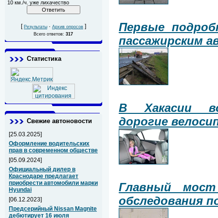
10 км./ч. уже лихачество
Первые подроб
[
·
]
Результаты
Архив опросов
Всего ответов:
317
пассажирским а
Статистика
В Хакасии в
дорогие велоси
Свежие автоновости
[25.03.2025]
Оформление водительских
прав в современном обществе
[05.09.2024]
Официальный дилер в
Краснодаре предлагает
приобрести автомобили марки
Главный мост
Hyundai
обследования п
[06.12.2023]
Предсерийный Nissan Magnite
дебютирует 16 июля