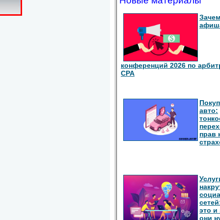
Новые материалы
Зачем
афиш
конференций 2026 по арбит
СРА
Покуп
авто:
тонко
перех
прав 
страх
Услуг
накру
соци
сетей
это и
они 