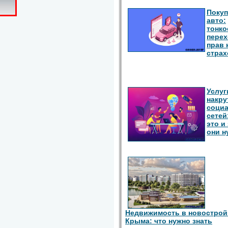
Покуп
авто:
тонко
перех
прав 
страх
Услуг
накру
соци
сетей
это и
они 
Недвижимость в новострой
Крыма: что нужно знать