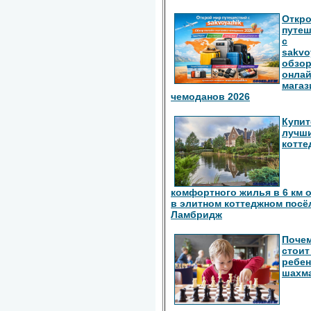
Откро
путе
с
sakvo
обзо
онлай
магаз
чемоданов 2026
Купит
лучш
котте
комфортного жилья в 6 км 
в элитном коттеджном посё
Ламбридж
Поче
стоит
ребен
шахм