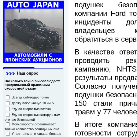
подушек безоп
компании Ford то
инциденты до
владельцев м
обратиться в сер
В качестве отве
проводить рек
кампанию, NHTS
Наш опрос
результаты предв
Насколько точно вы соблюдаете
Согласно получ
предписанный правилами
скоростной режим
подушки безопасн
Всегда соблюдаю точно
150 стали прич
Держу плюс-минус 10 км./ч.
Еду со скоростью потока
травм у 77 челове
Еду со скоростью которую сам
считаю безопасной
В итоге компани
Мою скорость ограничивает
только количество лошадиных сил
готовности сотр
У нас то яма то канава, больше