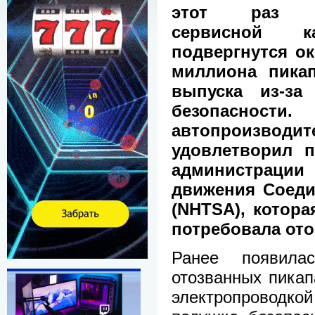
этот раз д
сервисной ка
подвергнутся ок
миллиона пикап
выпуска из-за
безопасности
автопроизв
удовлетворил 
администрации 
движения Соед
(NHTSA), котора
потребовала от
Ранее появила
отозванных пикап
электропроводко