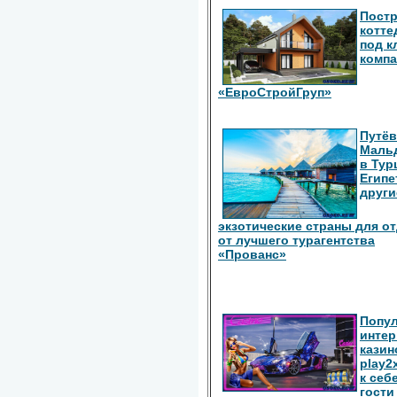
Пост
котте
под к
комп
«ЕвроСтройГруп»
Путёв
Маль
в Тур
Египе
други
экзотические страны для о
от лучшего турагентства
«Прованс»
Попу
интер
казин
play2
к себ
гости