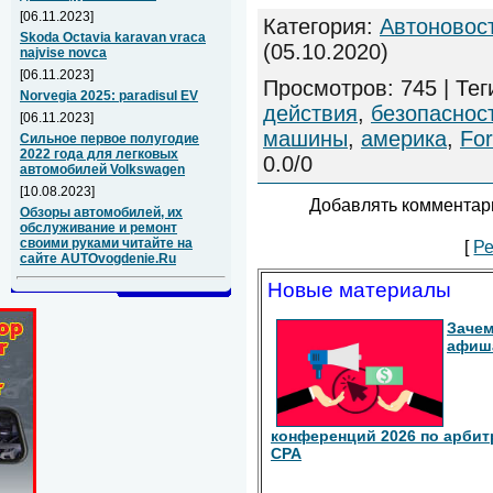
[06.11.2023]
Категория
:
Автоновос
Skoda Octavia karavan vraca
(05.10.2020)
najvise novca
[06.11.2023]
Просмотров
:
745
|
Тег
Norvegia 2025: paradisul EV
действия
,
безопаснос
[06.11.2023]
машины
,
америка
,
Fo
Сильное первое полугодие
2022 года для легковых
0.0
/
0
автомобилей Volkswagen
[10.08.2023]
Добавлять комментари
Обзоры автомобилей, их
обслуживание и ремонт
своими руками читайте на
[
Ре
сайте AUTOvogdenie.Ru
Новые материалы
Зачем
афиш
конференций 2026 по арбит
СРА