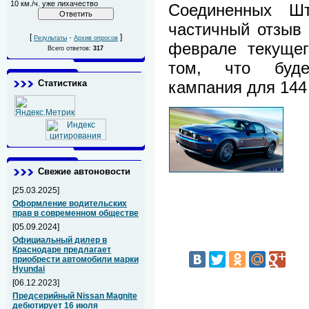
10 км./ч. уже лихачество
Соединенных Шт
частичный отзыв 
[
·
]
Результаты
Архив опросов
феврале текущег
Всего ответов:
317
том, что буде
кампания для 144
Статистика
Свежие автоновости
[25.03.2025]
Оформление водительских
прав в современном обществе
[05.09.2024]
Официальный дилер в
Краснодаре предлагает
приобрести автомобили марки
Hyundai
[06.12.2023]
Предсерийный Nissan Magnite
дебютирует 16 июля