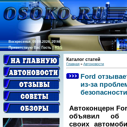
Воскресенье, 09.08.2026, 20:46
Приветствую Вас
Гость
|
RSS
Каталог статей
Главная
»
Автоновости
Ford отзывае
из-за пробле
безопасност
Автоконцерн Fo
объявил об 
своих автомоби