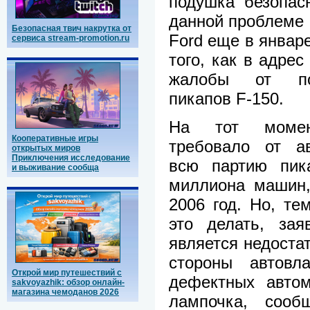
подушка безопас
данной проблеме
Безопасная твич накрутка от
Ford еще в январе
сервиса stream-promotion.ru
того, как в адрес
жалобы от пос
пикапов F-150.
На тот момен
Кооперативные игры
требовало от ав
открытых миров
Приключения исследование
всю партию пик
и выживание сообща
миллиона машин,
2006 год. Но, те
это делать, зая
является недоста
стороны автовл
Открой мир путешествий с
дефектных автом
sakvoyazhik: обзор онлайн-
магазина чемоданов 2026
лампочка, сооб