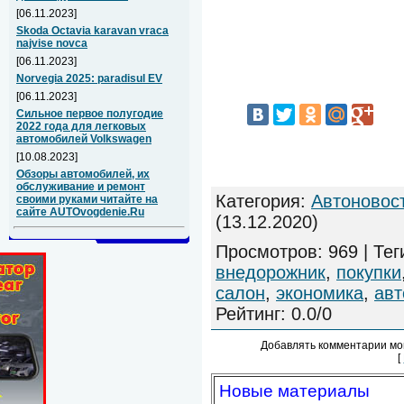
[06.11.2023]
Skoda Octavia karavan vraca
najvise novca
[06.11.2023]
Norvegia 2025: paradisul EV
[06.11.2023]
Сильное первое полугодие
2022 года для легковых
автомобилей Volkswagen
[10.08.2023]
Обзоры автомобилей, их
обслуживание и ремонт
Категория
:
Автоновос
своими руками читайте на
сайте AUTOvogdenie.Ru
(13.12.2020)
Просмотров
:
969
|
Тег
внедорожник
,
покупки
салон
,
экономика
,
ав
Рейтинг
:
0.0
/
0
Добавлять комментарии мо
[
Новые материалы