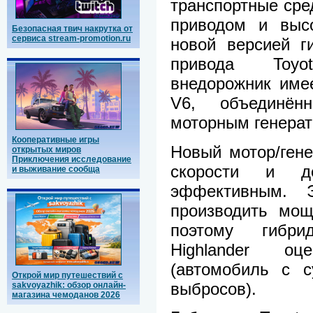
транспортные сре
приводом и выс
Безопасная твич накрутка от
сервиса stream-promotion.ru
новой версией ги
привода Toyo
внедорожник имее
V6, объединён
моторным генерат
Кооперативные игры
Новый мотор/гене
открытых миров
Приключения исследование
скорости и де
и выживание сообща
эффективным. Э
производить мощ
поэтому гибри
Highlander о
(автомобиль с с
Открой мир путешествий с
выбросов).
sakvoyazhik: обзор онлайн-
магазина чемоданов 2026