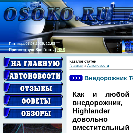
Пятница, 07.08.2026, 12:08
Приветствую Вас
Гость
|
RSS
Каталог статей
Главная
»
Автоновости
Внедорожник To
Как и любой 
внедорожник,
Highlander
довольно
вместительный