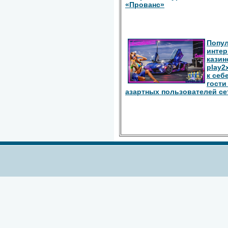
«Прованс»
Попу
интер
казин
play2
к себ
гости
азартных пользователей се