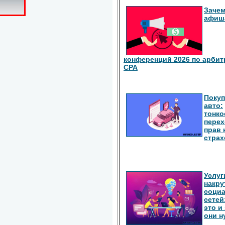
Зачем
афиш
конференций 2026 по арбит
СРА
Покуп
авто:
тонко
перех
прав 
страх
Услуг
накру
соци
сетей
это и
они 