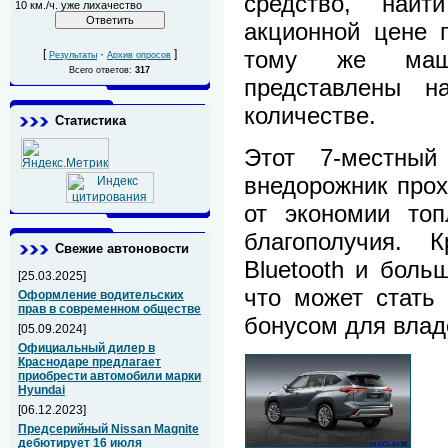
средство, най
10 км./ч. уже лихачество
акционной цене 
тому же маши
[
·
]
Результаты
Архив опросов
Всего ответов:
317
представлены н
количестве.
Статистика
Этот 7-местный
внедорожник прох
от экономии топ
благополучия. 
Свежие автоновости
Bluetooth и боль
[25.03.2025]
что может стать
Оформление водительских
прав в современном обществе
бонусом для влад
[05.09.2024]
Официальный дилер в
Краснодаре предлагает
приобрести автомобили марки
Hyundai
[06.12.2023]
Предсерийный Nissan Magnite
дебютирует 16 июля