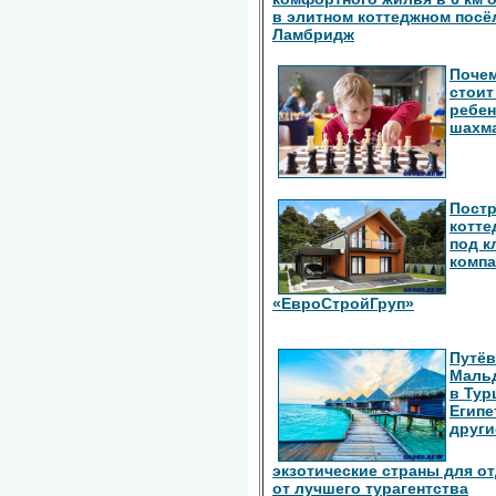
в элитном коттеджном посё
Ламбридж
Поче
стоит
ребен
шахм
Пост
котте
под к
комп
«ЕвроСтройГруп»
Путёв
Маль
в Тур
Египе
други
экзотические страны для о
от лучшего турагентства