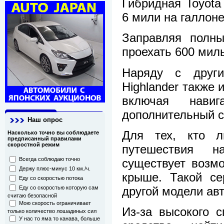
Гибридная Toyota
6 мили на галлоне
Заправляя полны
проехать 600 миль
Наряду с други
Highlander также 
включая навиг
дополнительный с
Наш опрос
Для тех, кто л
Насколько точно вы соблюдаете
предписанный правилами
скоростной режим
путешествия н
Всегда соблюдаю точно
существует возм
Держу плюс-минус 10 км./ч.
крыше. Такой се
Еду со скоростью потока
другой модели ав
Еду со скоростью которую сам
считаю безопасной
Мою скорость ограничивает
Из-за высокого с
только количество лошадиных сил
У нас то яма то канава, больше