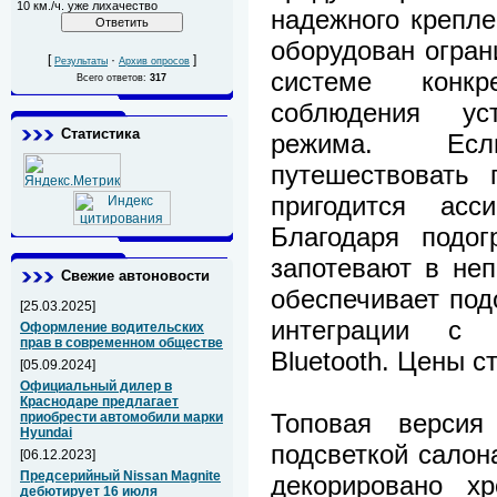
10 км./ч. уже лихачество
надежного крепле
оборудован огран
[
·
]
Результаты
Архив опросов
системе конк
Всего ответов:
317
соблюдения уст
Статистика
режима. Ес
путешествовать 
пригодится асс
Благодаря подог
запотевают в неп
Свежие автоновости
обеспечивает под
[25.03.2025]
интеграции с 
Оформление водительских
прав в современном обществе
Bluetooth. Цены с
[05.09.2024]
Официальный дилер в
Краснодаре предлагает
Топовая версия
приобрести автомобили марки
Hyundai
подсветкой салон
[06.12.2023]
Предсерийный Nissan Magnite
декорировано хр
дебютирует 16 июля