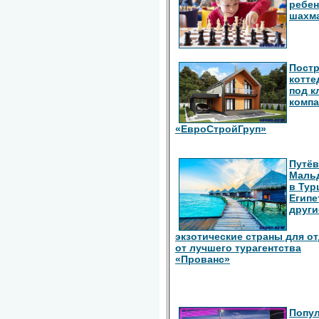
ребен
шахм
Пост
котте
под к
комп
«ЕвроСтройГруп»
Путёв
Маль
в Тур
Египе
други
экзотические страны для о
от лучшего турагентства
«Прованс»
Попу