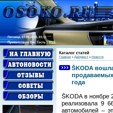
Пятница, 07.08.2026, 01:11
Приветствую Вас
Гость
|
RSS
Каталог статей
Главная
»
Дайджест
»
Новости
ŠKODA вошла
продаваемых 
года
ŠKODA в ноябре 2
реализовала 9 6
автомобилей – э