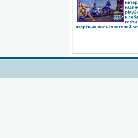
интер
казин
play2
к себ
гости
азартных пользователей се