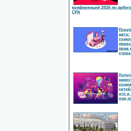
конференций 2026 по арбит
СРА
Покуп
авто:
тонко
перех
прав 
страх
Услуг
накру
соци
сетей
это и
они 