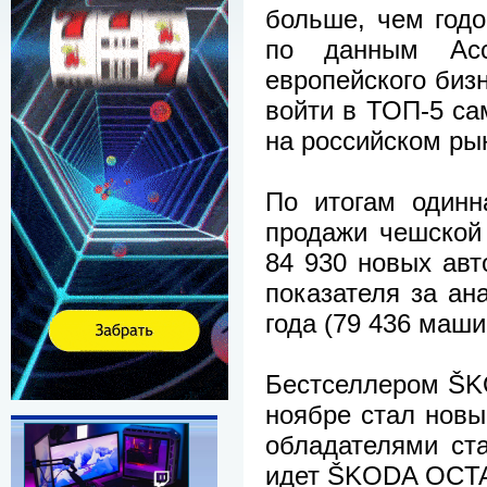
больше, чем годо
по данным Асс
европейского биз
войти в ТОП-5 с
на российском ры
По итогам одинн
продажи чешской
84 930 новых ав
показателя за ан
года (79 436 маши
Бестселлером ŠK
ноябре стал нов
обладателями ст
идет ŠKODA OCTA