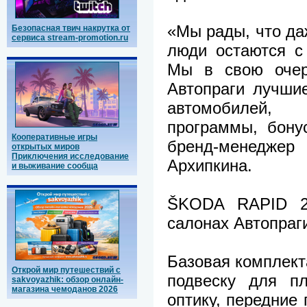
«Мы рады, что да
Безопасная твич накрутка от
сервиса stream-promotion.ru
люди остаются с
Мы в свою очер
Автопраги лучши
автомобилей,
программы, бону
Кооперативные игры
бренд-менеджер 
открытых миров
Приключения исследование
Архипкина.
и выживание сообща
ŠKODA RAPID 2
салонах Автопраг
Базовая комплект
Открой мир путешествий с
подвеску для пл
sakvoyazhik: обзор онлайн-
магазина чемоданов 2026
оптику, передние