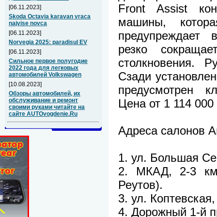
Front Assist ко
[06.11.2023]
Skoda Octavia karavan vraca
машины, котор
najvise novca
предупреждает в
[06.11.2023]
Norvegia 2025: paradisul EV
резко сокращае
[06.11.2023]
столкновения. Р
Сильное первое полугодие
2022 года для легковых
Сзади установлен
автомобилей Volkswagen
[10.08.2023]
предусмотрен кли
Обзоры автомобилей, их
Цена от 1 114 000
обслуживание и ремонт
своими руками читайте на
сайте AUTOvogdenie.Ru
Адреса салонов А
1. ул. Большая Сем
2. МКАД, 2-3 км
Реутов).
3. ул. Коптевская, 
4. Дорожный 1-й пр