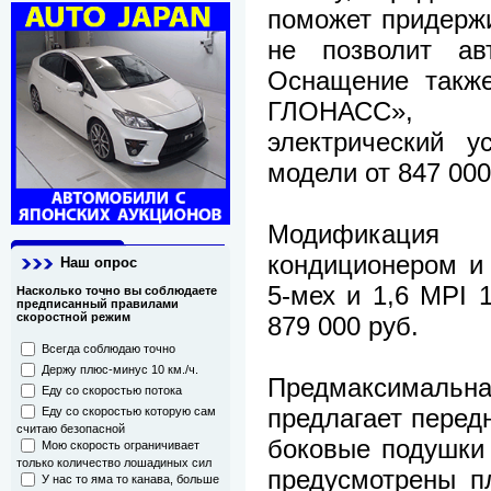
поможет придержи
не позволит ав
Оснащение также
ГЛОНАСС», б
электрический у
модели от 847 000
Модификация
кондиционером и 
Наш опрос
5-мех и 1,6 MPI 1
Насколько точно вы соблюдаете
предписанный правилами
скоростной режим
879 000 руб.
Всегда соблюдаю точно
Держу плюс-минус 10 км./ч.
Предмаксимал
Еду со скоростью потока
предлагает перед
Еду со скоростью которую сам
считаю безопасной
боковые подушки 
Мою скорость ограничивает
только количество лошадиных сил
предусмотрены п
У нас то яма то канава, больше