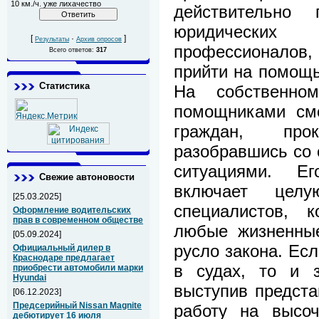
10 км./ч. уже лихачество
действительно
юридически
[
·
]
Результаты
Архив опросов
профессионалов
Всего ответов:
317
прийти на помощ
Статистика
На собственно
помощниками смо
граждан, про
разобравшись со
ситуациями. Е
Свежие автоновости
включает целу
[25.03.2025]
специалистов, 
Оформление водительских
прав в современном обществе
любые жизненные
[05.09.2024]
русло закона. Ес
Официальный дилер в
Краснодаре предлагает
в судах, то и з
приобрести автомобили марки
Hyundai
выступив предст
[06.12.2023]
Предсерийный Nissan Magnite
работу на высо
дебютирует 16 июля