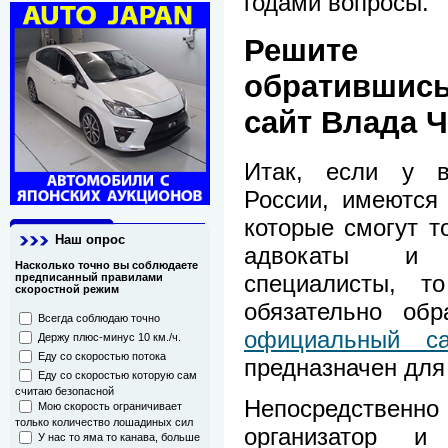
годами вопросы.
Решите 
обратившис
сайт Влада 
Итак, если у в
России, имеются
которые смогут т
Наш опрос
адвокаты и 
Насколько точно вы соблюдаете
специалисты, т
предписанный правилами
скоростной режим
обязательно об
Всегда соблюдаю точно
официальный са
Держу плюс-минус 10 км./ч.
Еду со скоростью потока
предназначен для 
Еду со скоростью которую сам
считаю безопасной
Непосредстве
Мою скорость ограничивает
только количество лошадиных сил
организатор и
У нас то яма то канава, больше