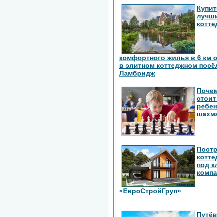
Купит
лучш
котте
комфортного жилья в 6 км 
в элитном коттеджном посё
Ламбридж
Поче
стоит
ребен
шахм
Пост
котте
под к
комп
«ЕвроСтройГруп»
Путёв