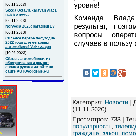
уровне!
[06.11.2023]
Skoda Octavia karavan vraca
najvise novca
Команда Влад
[06.11.2023]
результат, поэт
Norvegia 2025: paradisul EV
[06.11.2023]
вопросы опера
Сильное первое полугодие
случаев в пользу 
2022 года для легковых
автомобилей Volkswagen
[10.08.2023]
Обзоры автомобилей, их
обслуживание и ремонт
своими руками читайте на
сайте AUTOvogdenie.Ru
Категория
:
Новости
|
(11.11.2020)
Просмотров
:
733
|
Тег
популярность
,
телеви
граждане
,
закон
,
пом