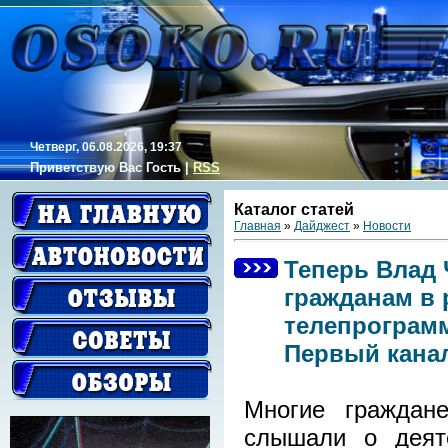
Четверг, 06.08.2026, 19:37
Приветствую Вас
Гость
|
RSS
Каталог статей
Главная
»
Дайджест
»
Новости
Теперь Влад 
гражданам в 
телепрограмм
Первый кана
Многие граждан
слышали о деят