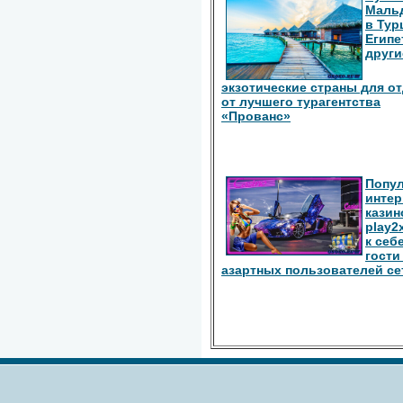
Маль
в Тур
Египе
други
экзотические страны для о
от лучшего турагентства
«Прованс»
Попу
интер
казин
play2
к себ
гости
азартных пользователей се