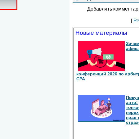
Добавлять комментари
[
Ре
Новые материалы
Зачем
афиш
конференций 2026 по арбит
СРА
Покуп
авто:
тонко
перех
прав 
страх