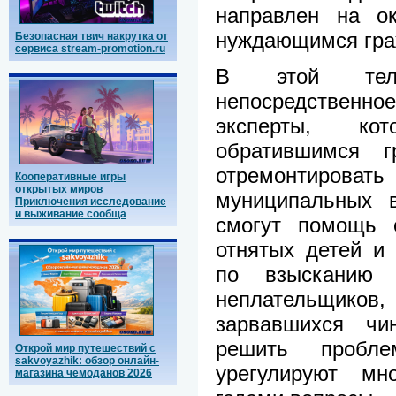
направлен на о
нуждающимся гра
Безопасная твич накрутка от
сервиса stream-promotion.ru
В этой теле
непосредственн
эксперты, ко
обратившимся г
отремонтиров
Кооперативные игры
открытых миров
муниципальных в
Приключения исследование
и выживание сообща
смогут помощь 
отнятых детей и
по взысканию 
неплательщиков,
зарвавшихся чи
решить пробле
Открой мир путешествий с
sakvoyazhik: обзор онлайн-
урегулируют мн
магазина чемоданов 2026