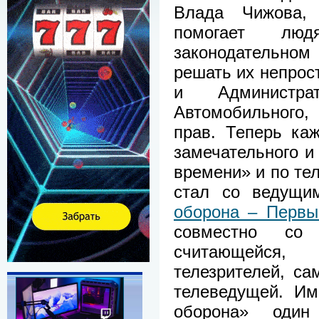
Влада Чижова, 
помогает лю
законодательно
решать их непрос
и Администра
Автомобильного,
прав. Теперь ка
замечательного и
времени» и по те
стал со ведущ
оборона – Первы
совместно со 
считающейся
телезрителей, с
телеведущей. Им
оборона» один