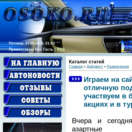
Пятница, 07.08.2026, 01:43
Приветствую Вас
Гость
|
RSS
Каталог статей
Главная
»
Дайджест
»
Развлечения
Играем на сай
отличную под
участвуем в 
акциях и в т
Вчера и сегодн
азартные г