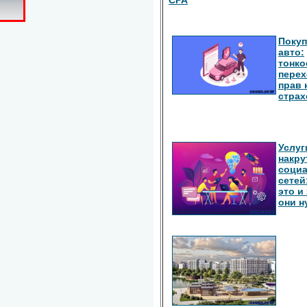
СРА
Покуп
авто:
тонко
перех
прав 
страх
Услуг
накру
соци
сетей
это и
они 