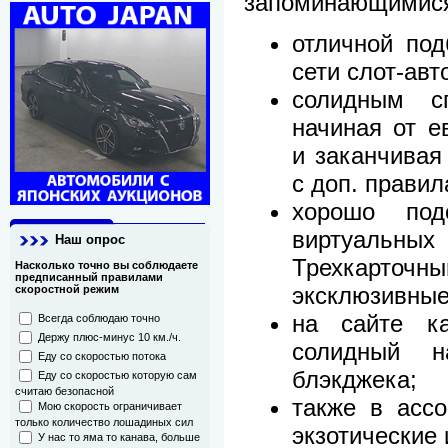
запоминающимися
отличной под
сети слот-авт
солидным сп
начиная от е
и заканчивая
с доп. правил
хорошо под
виртуальных 
Наш опрос
Трехкарточн
Насколько точно вы соблюдаете
предписанный правилами
эксклюзивные
скоростной режим
на сайте ка
Всегда соблюдаю точно
Держу плюс-минус 10 км./ч.
солидный н
Еду со скоростью потока
блэкджека;
Еду со скоростью которую сам
считаю безопасной
также в ассо
Мою скорость ограничивает
только количество лошадиных сил
экзотические 
У нас то яма то канава, больше