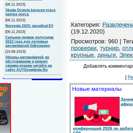
[06.11.2023]
Skoda Octavia karavan vraca
najvise novca
[06.11.2023]
Категория
:
Развлечен
Norvegia 2025: paradisul EV
(19.12.2020)
[06.11.2023]
Сильное первое полугодие
Просмотров
:
960
|
Тег
2022 года для легковых
автомобилей Volkswagen
проверки
,
турнир
,
отл
[10.08.2023]
крупные
,
деньги
,
Элек
Обзоры автомобилей, их
обслуживание и ремонт
Добавлять комментари
своими руками читайте на
сайте AUTOvogdenie.Ru
[
Ре
Новые материалы
Зачем
афиш
конференций 2026 по арбит