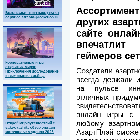
Ассортимент
Безопасная твич накрутка от
сервиса stream-promotion.ru
других азар
сайте онлай
впечатли
геймеров се
Кооперативные игры
открытых миров
Создатели азартн
Приключения исследование
и выживание сообща
всегда держали 
на пульсе инн
отличных придум
свидетельствов
онлайн игры с H
любому азартном
Открой мир путешествий с
sakvoyazhik: обзор онлайн-
АзартПлэй сможе
магазина чемоданов 2026