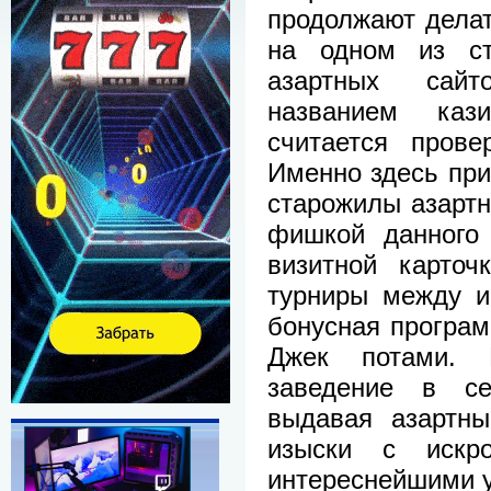
продолжают делат
на одном из ст
азартных сай
названием ка
считается прове
Именно здесь при
старожилы азартно
фишкой данного 
визитной карточ
турниры между и
бонусная програм
Джек потами. 
заведение в се
выдавая азартн
изыски с искр
интереснейшими 