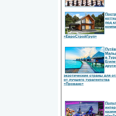
Пост
котте
под к
комп
«ЕвроСтройГруп»
Путёв
Маль
в Тур
Египе
други
экзотические страны для о
от лучшего турагентства
«Прованс»
Попу
интер
казин
play2