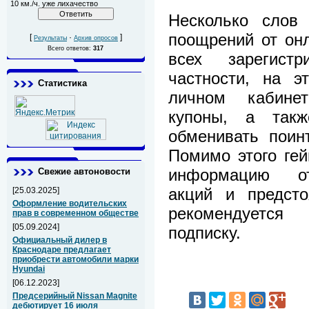
10 км./ч. уже лихачество
Несколько слов 
поощрений от он
[
·
]
Результаты
Архив опросов
Всего ответов:
317
всех зарегист
частности, на э
Статистика
личном кабинет
купоны, а такж
обменивать поин
Помимо этого гей
информацию от
Свежие автоновости
акций и предсто
[25.03.2025]
Оформление водительских
рекомендуется
прав в современном обществе
[05.09.2024]
подписку.
Официальный дилер в
Краснодаре предлагает
приобрести автомобили марки
Hyundai
[06.12.2023]
Предсерийный Nissan Magnite
дебютирует 16 июля