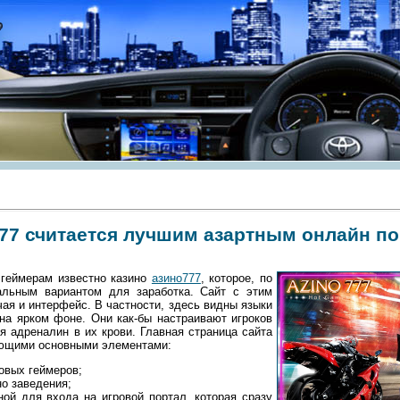
77 считается лучшим азартным онлайн по
 геймерам известно казино
азино777
, которое, по
альным вариантом для заработка. Сайт с этим
ая и интерфейс. В частности, здесь видны языки
на ярком фоне. Они как-бы настраивают игроков
я адреналин в их крови. Главная страница сайта
дующими основными элементами:
новых геймеров;
о заведения;
ой для входа на игровой портал, которая сразу