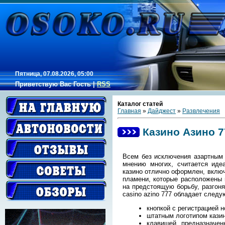
Пятница, 07.08.2026, 05:00
Приветствую Вас
Гость
|
RSS
Каталог статей
Главная
»
Дайджест
»
Развлечения
Казино Азино 7
Всем без исключения азартным
мнению многих, считается иде
казино отлично оформлен, включ
пламени, которые расположены 
на предстоящую борьбу, разгоня
casino azino 777 обладает сле
кнопкой с регистрацией 
штатным логотипом казин
клавишей, предназначенн