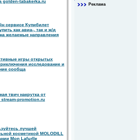
 golden-tabakerka.ru
Реклама
йн сервисе Купибилет
пить как авиа-, так и ж/д
на желаемые направления
ативные игры открытых
риключения исследование и
ние сообща
ная твич накрутка от
 stream-promotion.ru
зуйтесь лучшей
льной косметикой MOLODILL
ании Mon Lafurlle