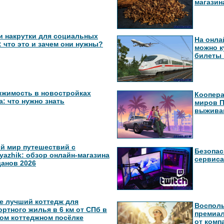
магазина
и накрутки для социальных
На онла
: что это и зачем они нужны?
можно ку
билеты 
жимость в новостройках
Коопер
: что нужно знать
миров П
выжива
й мир путешествий с
Безопас
yazhik: обзор онлайн-магазина
сервиса
анов 2026
е лучший коттедж для
Восполь
ртного жилья в 6 км от СПб в
премиа
ом коттеджном посёлке
от комп