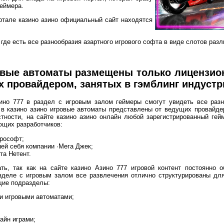
геймера.
ртале казино азино официальный сайт находятся
 где есть все разнообразия азартного игрового софта в виде слотов раз
ровые автоматы размещены только лицензи
 провайдером, занятых в гэмблинг индустр
ино 777 в раздел с игровым залом геймеры смогут увидеть все разн
 в казино азино игровые автоматы представлены от ведущих провайдер
тности, на сайте казино азино онлайн любой зарегистрированный гей
ющих разработчиков:
грософт;
ей себя компании ·Мега Джек;
та Нетент.
ть, так как на сайте казино Азино 777 игровой контент постоянно 
азделе с игровым залом все развлечения отлично структурированы дл
щие подразделы:
и игровыми автоматами;
айн играми;