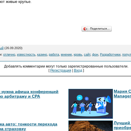
ают живые крупье.
Поделиться…
ый
(26.09.2020)
и
:
отлично
,
известность
,
казино
,
работа
,
мнение
,
кровь
,
сайт
,
фон
,
Разработчики
,
попул
Добавлять комментарии могут только зарегистрированные пользователи.
[
Регистрация
|
Вход
]
Мария С
 нужна афиша конференций
Manager
по арбитражу и СРА
Лучший 
ка авто: тонкости перехода
приобре
на страховку