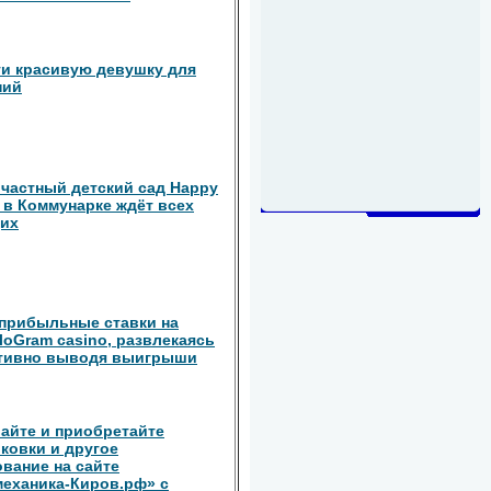
ти красивую девушку для
ний
частный детский сад Happy
n в Коммунарке ждёт всех
их
прибыльные ставки на
iloGram casino, развлекаясь
ативно выводя выигрыши
айте и приобретайте
ковки и другое
вание на сайте
еханика-Киров.рф» с