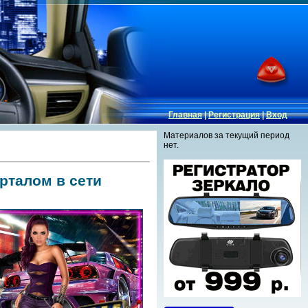
Главная
|
Регистрация
|
Вход
Материалов за текущий период
нет.
рталом в сети