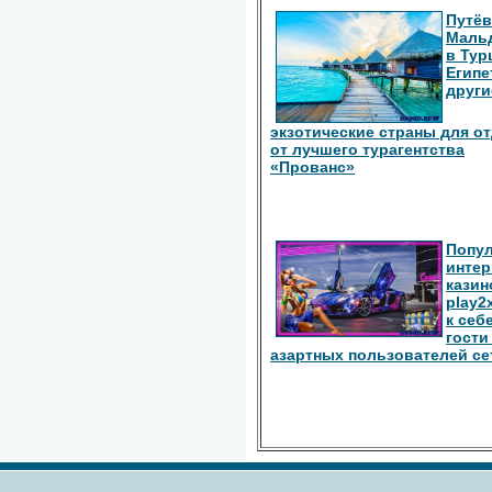
Путёв
Маль
в Тур
Египе
други
экзотические страны для о
от лучшего турагентства
«Прованс»
Попу
интер
казин
play2
к себ
гости
азартных пользователей се