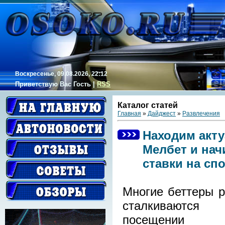
Воскресенье, 09.08.2026, 22:12
Приветствую Вас
Гость
|
RSS
Каталог статей
Главная
»
Дайджест
»
Развлечения
Находим акту
Мелбет и нач
ставки на с
Многие беттеры р
сталкивают
посещении 