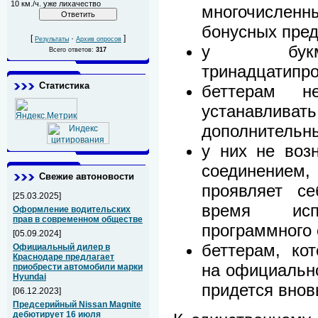
10 км./ч. уже лихачество
многочислен
бонусных пре
[
·
]
Результаты
Архив опросов
у букме
Всего ответов:
317
тринадцатипро
Статистика
беттерам н
устанавл
дополнительн
у них не воз
соединением
Свежие автоновости
проявляет с
[25.03.2025]
время испо
Оформление водительских
прав в современном обществе
программного 
[05.09.2024]
беттерам, ко
Официальный дилер в
Краснодаре предлагает
на официально
приобрести автомобили марки
Hyundai
придется внов
[06.12.2023]
Предсерийный Nissan Magnite
дебютирует 16 июля