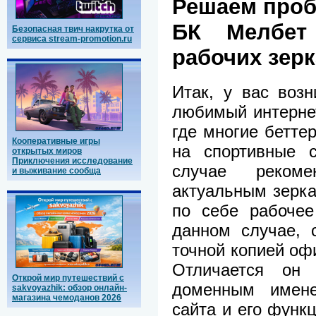
Решаем проб
БК Мелбет
Безопасная твич накрутка от
сервиса stream-promotion.ru
рабочих зер
Итак, у вас воз
любимый интернет
где многие бетте
Кооперативные игры
на спортивные 
открытых миров
Приключения исследование
случае рекомен
и выживание сообща
актуальным зерка
по себе рабочее
данном случае, 
точной копией оф
Отличается он
Открой мир путешествий с
доменным имене
sakvoyazhik: обзор онлайн-
магазина чемоданов 2026
сайта и его функ