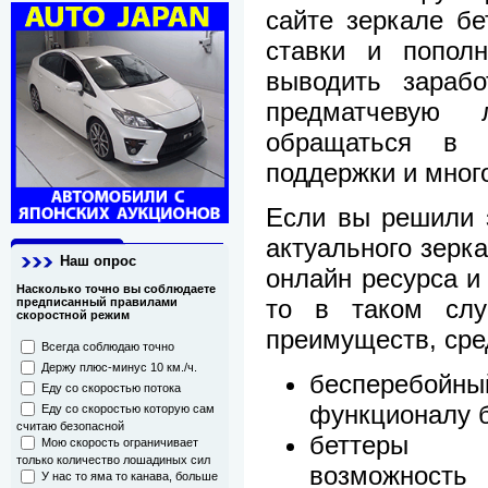
сайте зеркале бе
ставки и пополн
выводить зарабо
предматчевую 
обращаться в 
поддержки и много
Если вы решили 
актуального зерка
Наш опрос
онлайн ресурса и 
Насколько точно вы соблюдаете
то в таком слу
предписанный правилами
скоростной режим
преимуществ, сре
Всегда соблюдаю точно
Держу плюс-минус 10 км./ч.
бесперебойны
Еду со скоростью потока
функционалу 
Еду со скоростью которую сам
считаю безопасной
беттеры 
Мою скорость ограничивает
только количество лошадиных сил
возможнос
У нас то яма то канава, больше