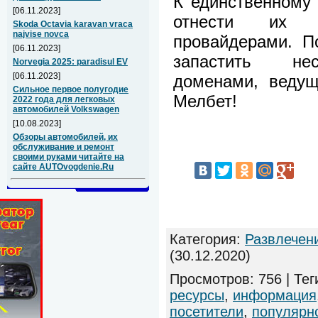
К единственному 
[06.11.2023]
отнести их р
Skoda Octavia karavan vraca
najvise novca
провайдерами. П
[06.11.2023]
запастить нес
Norvegia 2025: paradisul EV
[06.11.2023]
доменами, ведущ
Сильное первое полугодие
Мелбет!
2022 года для легковых
автомобилей Volkswagen
[10.08.2023]
Обзоры автомобилей, их
обслуживание и ремонт
своими руками читайте на
сайте AUTOvogdenie.Ru
Категория
:
Развлечен
(30.12.2020)
Просмотров
:
756
|
Тег
ресурсы
,
информация
посетители
,
популярн