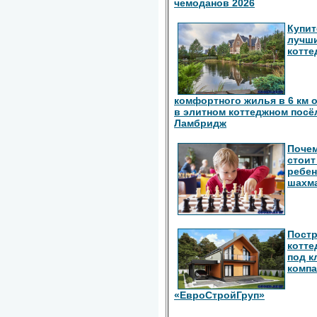
чемоданов 2026
Купит
лучш
котте
комфортного жилья в 6 км 
в элитном коттеджном посё
Ламбридж
Поче
стоит
ребен
шахм
Пост
котте
под к
комп
«ЕвроСтройГруп»