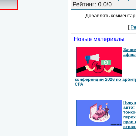
Рейтинг
:
0.0
/
0
Добавлять комментари
[
Ре
Новые материалы
Зачем
афиш
конференций 2026 по арбит
СРА
Покуп
авто:
тонко
перех
прав 
страх