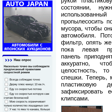
рукой пластиков
состоянии, ну
использованны
пропылесосить п
мусора, чтобы они
автомобиля. Пот
фильтр, опять же
пока левая пр
панель приподня
Наш опрос
аккуратно, чт
Насколько точно вы соблюдаете
целостность, т
предписанный правилами
скоростной режим
спешки. Теперь, 
Всегда соблюдаю точно
пластиковую д
Держу плюс-минус 10 км./ч.
Еду со скоростью потока
зафиксировать 
Еду со скоростью которую сам
клипсами.
считаю безопасной
Мою скорость ограничивает
только количество лошадиных сил
У нас то яма то канава, больше