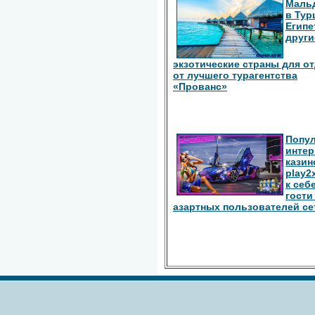
Маль
в Тур
Египе
други
экзотические страны для о
от лучшего турагентства
«Прованс»
Попу
интер
казин
play2
к себ
гости
азартных пользователей се