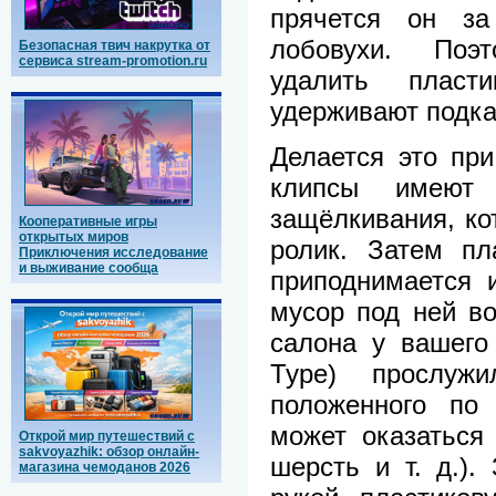
прячется он за
лобовухи. Поэ
Безопасная твич накрутка от
сервиса stream-promotion.ru
удалить пласт
удерживают подка
Делается это при
клипсы имеют 
защёлкивания, ко
Кооперативные игры
открытых миров
ролик. Затем пл
Приключения исследование
и выживание сообща
приподнимается 
мусор под ней в
салона у вашего
Type) прослуж
положенного по
может оказаться 
Открой мир путешествий с
sakvoyazhik: обзор онлайн-
шерсть и т. д.).
магазина чемоданов 2026