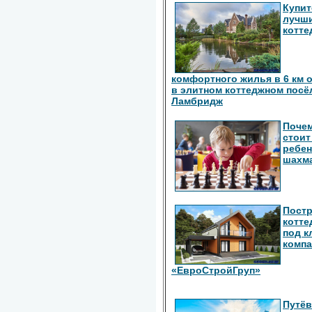
Купит
лучш
котте
комфортного жилья в 6 км 
в элитном коттеджном посё
Ламбридж
Поче
стоит
ребен
шахм
Пост
котте
под к
комп
«ЕвроСтройГруп»
Путёв