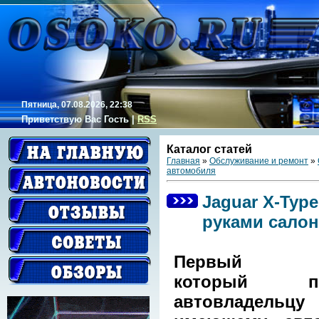
Пятница, 07.08.2026, 22:38
Приветствую Вас
Гость
|
RSS
Каталог статей
Главная
»
Обслуживание и ремонт
»
автомобиля
Jaguar X-Typ
руками сало
Первый во
который пр
автовладельцу