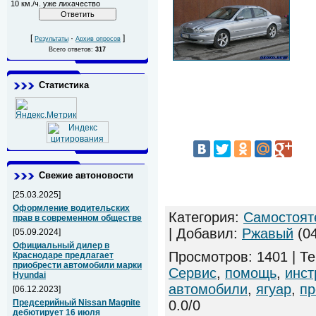
10 км./ч. уже лихачество
[
·
]
Результаты
Архив опросов
Всего ответов:
317
Статистика
Свежие автоновости
[25.03.2025]
Оформление водительских
Категория
:
Самостоят
прав в современном обществе
|
Добавил
:
Ржавый
(04
[05.09.2024]
Официальный дилер в
Просмотров
:
1401
|
Те
Краснодаре предлагает
приобрести автомобили марки
Сервис
,
помощь
,
инст
Hyundai
автомобили
,
ягуар
,
пр
[06.12.2023]
0.0
/
0
Предсерийный Nissan Magnite
дебютирует 16 июля