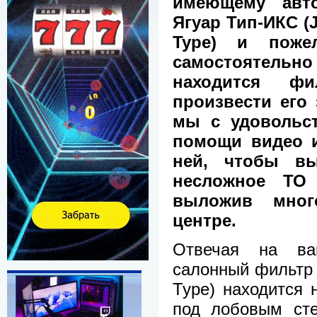
имеющему авт
Ягуар Тип-ИКС (J
Type) и поже
самостоятельн
находится ф
произвести его 
мы с удовольс
помощи видео и
ней, чтобы вы
несложное ТО
выложив мног
центре.
Отвечая на ва
салонный фильтр 
Type) находится 
под лобовым сте