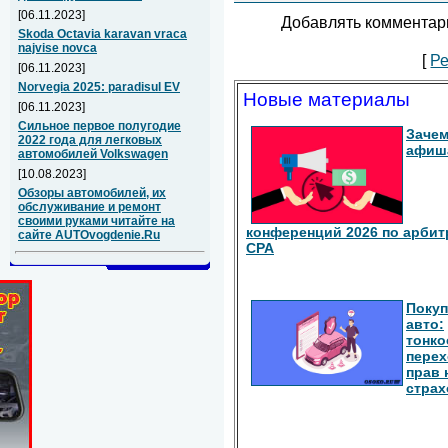
[06.11.2023]
Добавлять комментари
Skoda Octavia karavan vraca
najvise novca
[
Ре
[06.11.2023]
Norvegia 2025: paradisul EV
Новые материалы
[06.11.2023]
Сильное первое полугодие
Зачем
2022 года для легковых
афиш
автомобилей Volkswagen
[10.08.2023]
Обзоры автомобилей, их
обслуживание и ремонт
своими руками читайте на
конференций 2026 по арбит
сайте AUTOvogdenie.Ru
СРА
Покуп
авто:
тонко
перех
прав 
страх