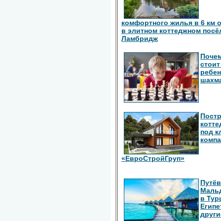
комфортного жилья в 6 км 
в элитном коттеджном посё
Ламбридж
Поче
стоит
ребен
шахм
Пост
котте
под к
комп
«ЕвроСтройГруп»
Путёв
Маль
в Тур
Египе
други