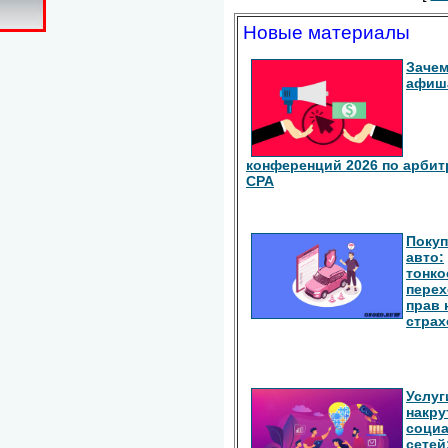
Новые материалы
Зачем
афиш
конференций 2026 по арбит
СРА
Покуп
авто:
тонко
перех
прав 
страх
Услуг
накру
соци
сетей