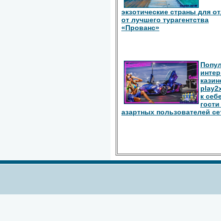
экзотические страны для о
от лучшего турагентства
«Прованс»
Попу
интер
казин
play2
к себ
гости
азартных пользователей се