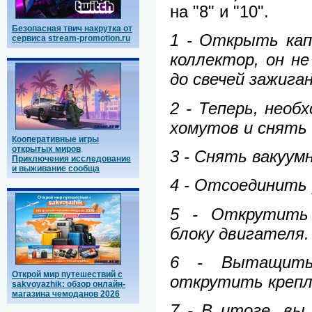
на "8" и "10".
Безопасная твич накрутка от
1 - Открыть кап
сервиса stream-promotion.ru
коллектор, он н
до свечей зажига
2 - Теперь, необ
хомутов и снять
Кооперативные игры
открытых миров
3 - Снять вакуум
Приключения исследование
и выживание сообща
4 - Отсоединить 
5 - Открутить 
блоку двигателя.
6 - Вытащить
Открой мир путешествий с
открутить крепл
sakvoyazhik: обзор онлайн-
магазина чемоданов 2026
7 - В итоге, вы