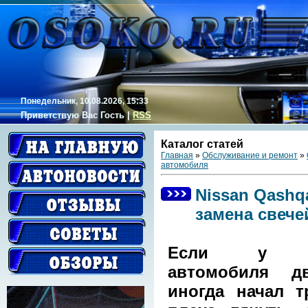
Понедельник, 10.08.2026, 15:33
Приветствую Вас
Гость
|
RSS
Каталог статей
Главная
»
Обслуживание и ремонт
»
автомобиля
Nissan Qashqa
замена свече
Если у в
автомобиля дв
иногда начал т