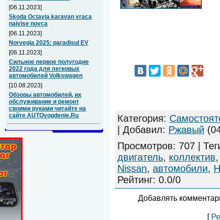
[06.11.2023]
Skoda Octavia karavan vraca
najvise novca
[06.11.2023]
Norvegia 2025: paradisul EV
[06.11.2023]
Сильное первое полугодие
2022 года для легковых
автомобилей Volkswagen
[10.08.2023]
Обзоры автомобилей, их
обслуживание и ремонт
своими руками читайте на
сайте AUTOvogdenie.Ru
Категория
:
Самостоят
|
Добавил
:
Ржавый
(04
Просмотров
:
707
|
Тег
двигатель
,
коллектив
Nissan
,
автомобили
,
Н
Рейтинг
:
0.0
/
0
Добавлять комментари
[
Ре