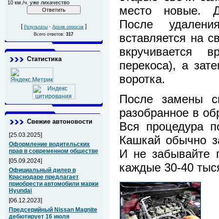
10 км./ч. уже лихачество
место новые. Д
После удалени
[
·
]
Результаты
Архив опросов
вставляется на с
Всего ответов:
317
вкручивается в
Статистика
перекоса), а за
воротка.
После замены св
разобранное в об
Свежие автоновости
Вся процедура п
[25.03.2025]
Кашкай обычно з
Оформление водительских
И не забывайте 
прав в современном обществе
[05.09.2024]
каждые 30-40 тыс
Официальный дилер в
Краснодаре предлагает
приобрести автомобили марки
Hyundai
[06.12.2023]
Предсерийный Nissan Magnite
дебютирует 16 июля