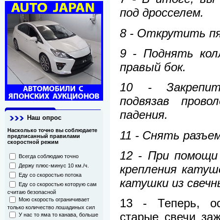
под дросселем.
8 - Открутить п
9 - Поднять кол
правый бок.
10 - Закрепит
подвязав прово
падения.
Наш опрос
Насколько точно вы соблюдаете
11 - Снять разъе
предписанный правилами
скоростной режим
12 - При помощи
Всегда соблюдаю точно
крепления катуш
Держу плюс-минус 10 км./ч.
Еду со скоростью потока
катушки из свечн
Еду со скоростью которую сам
считаю безопасной
13 - Теперь, ос
Мою скорость ограничивает
только количество лошадиных сил
старые свечи заж
У нас то яма то канава, больше