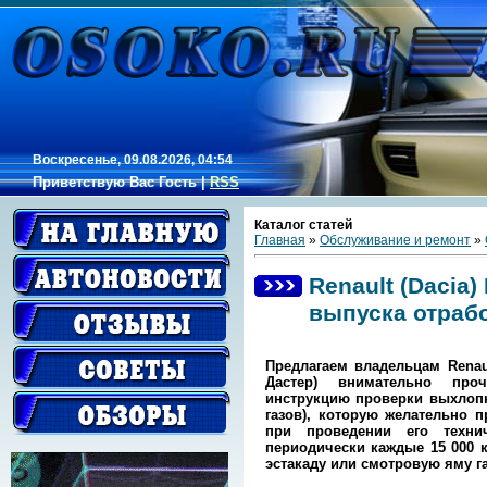
Воскресенье, 09.08.2026, 04:54
Приветствую Вас
Гость
|
RSS
Каталог статей
Главная
»
Обслуживание и ремонт
»
Renault (Dacia
выпуска отраб
Предлагаем владельцам Renaul
Дастер) внимательно про
инструкцию проверки выхлоп
газов), которую желательно 
при проведении его техни
периодически каждые 15 000 
эстакаду или смотровую яму г