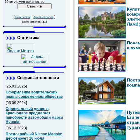
10 км./ч. уже лихачество
Купит
комфо
[
·
]
Результаты
Архив опросов
элитн
Всего ответов:
317
Ламб
Статистика
Почем
шахм
Свежие автоновости
Постр
компа
[25.03.2025]
Оформление водительских
прав в современном обществе
[05.09.2024]
Официальный дилер в
Путёв
Краснодаре предлагает
Египе
приобрести автомобили марки
стран
Hyundai
тураг
[06.12.2023]
Предсерийный Nissan Magnite
дебютирует 16 июля