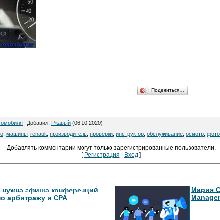
Поделиться…
томобиля
|
Добавил
:
Ржавый
(06.10.2020)
но
,
машины
,
renault
,
производитель
,
проверки
,
инструктор
,
обслуживание
,
осмотр
,
фото
Добавлять комментарии могут только зарегистрированные пользователи.
[
Регистрация
|
Вход
]
Мария С
 нужна афиша конференций
Manager
по арбитражу и СРА