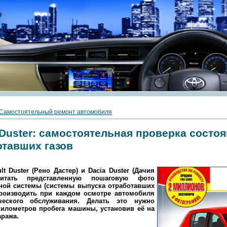
Самостоятельный ремонт автомобиля
) Duster: самостоятельная проверка состо
отавших газов
t Duster (Рено Дастер) и Dacia Duster (Дачия
читать представленную пошаговую фото
ной системы (системы выпуска отработавших
производить при каждом осмотре автомобиля
ческого обслуживания. Делать это нужно
километров пробега машины, установив её на
аража.