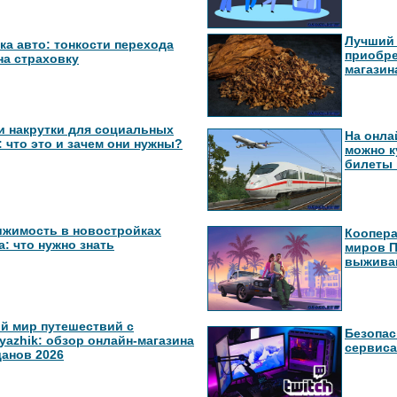
Лучший 
ка авто: тонкости перехода
приобре
на страховку
магазина
и накрутки для социальных
На онла
: что это и зачем они нужны?
можно ку
билеты 
жимость в новостройках
Коопер
: что нужно знать
миров П
выжива
й мир путешествий с
Безопас
yazhik: обзор онлайн-магазина
сервиса
анов 2026