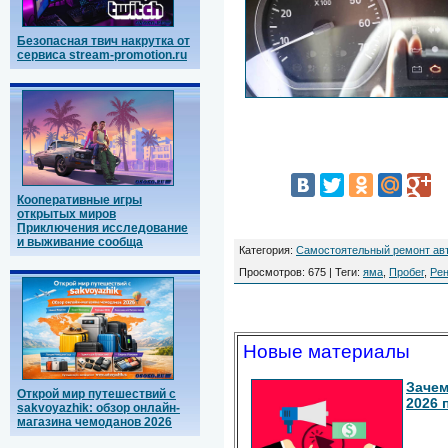
Безопасная твич накрутка от
сервиса stream-promotion.ru
Кооперативные игры
открытых миров
Приключения исследование
и выживание сообща
Категория
:
Самостоятельный ремонт ав
Просмотров
:
675
|
Теги
:
яма
,
Пробег
,
Ре
Новые материалы
Зачем
Открой мир путешествий с
2026 
sakvoyazhik: обзор онлайн-
магазина чемоданов 2026