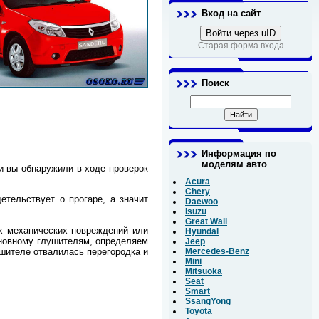
Вход на сайт
Войти через uID
Старая форма входа
Поиск
Информация по
моделям авто
и вы обнаружили в ходе проверок
Acura
Chery
тельствует о прогаре, а значит
Daewoo
Isuzu
Great Wall
их механических повреждений или
Hyundai
сновному глушителям, определяем
Jeep
ушителе отвалилась перегородка и
Mercedes-Benz
Mini
Mitsuoka
Seat
Smart
SsangYong
Toyota