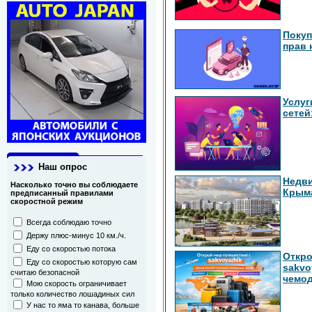
Покуп
прав 
Услуг
сетей
Наш опрос
Недви
Насколько точно вы соблюдаете
Крыма
предписанный правилами
скоростной режим
Всегда соблюдаю точно
Держу плюс-минус 10 км./ч.
Еду со скоростью потока
Откро
Еду со скоростью которую сам
sakvo
считаю безопасной
чемод
Мою скорость ограничивает
только количество лошадиных сил
У нас то яма то канава, больше