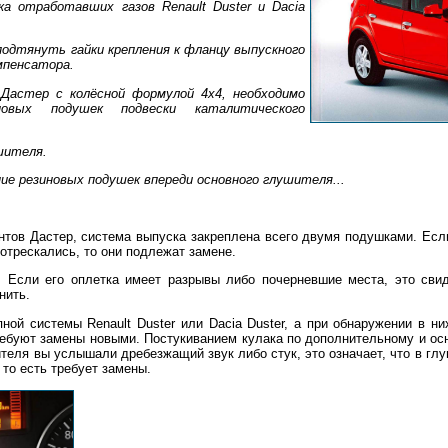
а отработавших газов Renault Duster и Dacia
подтянуть гайки крепления к фланцу выпускного
мпенсатора.
Дастер с колёсной формулой 4x4, необходимо
новых подушек подвески каталитического
шителя.
ие резиновых подушек впереди основного глушителя...
нтов Дастер, система выпуска закреплена всего двумя подушками. Есл
отрескались, то они подлежат замене.
 Если его оплетка имеет разрывы либо почерневшие места, это свиде
нить.
ной системы Renault Duster или Dacia Duster, а при обнаружении в н
требуют замены новыми. Постукиванием кулака по дополнительному и о
ителя вы услышали дребезжащий звук либо стук, это означает, что в гл
 то есть требует замены.