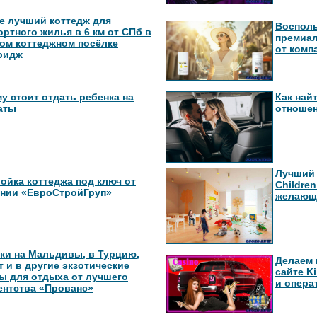
е лучший коттедж для
Восполь
ртного жилья в 6 км от СПб в
премиа
ом коттеджном посёлке
от комп
ридж
у стоит отдать ребенка на
Как най
аты
отноше
Лучший 
ойка коттеджа под ключ от
Childre
нии «ЕвроСтройГруп»
желающ
ки на Мальдивы, в Турцию,
Делаем 
т и в другие экзотические
сайте K
ы для отдыха от лучшего
и опер
ентства «Прованс»