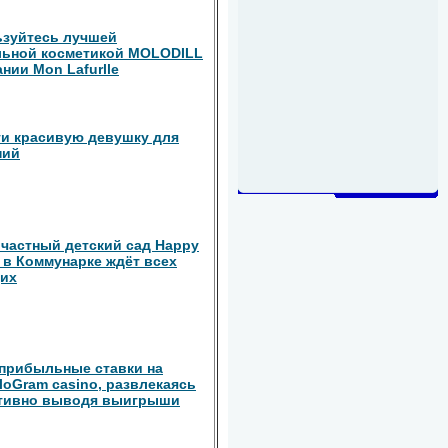
зуйтесь лучшей
льной косметикой MOLODILL
ании Mon Lafurlle
ти красивую девушку для
ний
частный детский сад Happy
n в Коммунарке ждёт всех
их
прибыльные ставки на
iloGram casino, развлекаясь
ативно выводя выигрыши