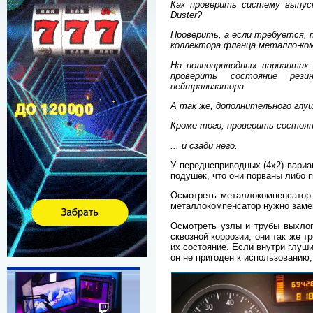
Как проверить систему выпуск
Duster?
Проверить, а если требуется, 
коллектора фланца металло-ко
На полноприводных вариантах 
проверить состояние рези
нейтрализатора.
А так же, дополнительного глу
Кроме того, проверить состоян
... и сзади него.
У переднеприводных (4х2) вариа
подушек, что они порваны либо п
Осмотреть металлокомпенсатор.
металлокомпенсатор нужно заме
Осмотреть узлы и трубы выхлоп
сквозной коррозии, они так же 
их состояние. Если внутри глуш
он не пригоден к использованию,