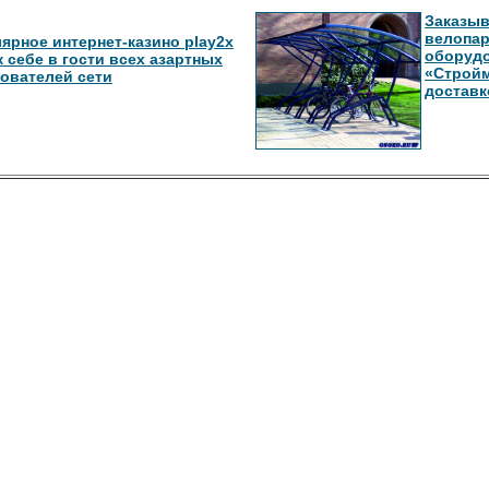
Заказыв
велопар
ярное интернет-казино play2x
оборудо
к себе в гости всех азартных
«Стройм
ователей сети
доставк