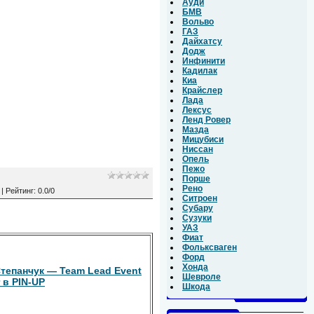
Ауди
БМВ
Вольво
ГАЗ
Дайхатсу
Додж
Инфинити
Кадилак
Киа
Крайслер
Лада
Лексус
Ленд Ровер
Мазда
Мицубиси
Ниссан
Опель
Пежо
Порше
Рено
|
Рейтинг
:
0.0
/
0
Ситроен
Субару
Сузуки
УАЗ
Фиат
Фольксваген
Форд
Хонда
тепанчук — Team Lead Event
Шевроле
 в PIN-UP
Шкода