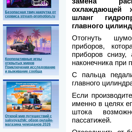
замена расш
охлаждающей ж
Безопасная твич накрутка от
шланг гидроп
сервиса stream-promotion.ru
главного цилинд
Отогнуть шум
приборов, котор
приборов снизу,
Кооперативные игры
наконечника при 
открытых миров
Приключения исследование
и выживание сообща
С пальца педали
главного цилиндра
Если производите
именно в целях ег
штока возмож
Открой мир путешествий с
пассатижей.
sakvoyazhik: обзор онлайн-
магазина чемоданов 2026