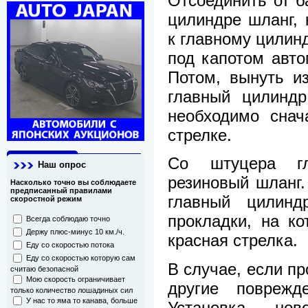
Отсоединить от б
цилиндре шланг, 
к главному цилинд
под капотом авто
Потом, вынуть и
главный цилиндр
необходимо снач
стрелке.
Со штуцера гл
Наш опрос
резиновый шланг.
Насколько точно вы соблюдаете
предписанный правилами
главный цилин
скоростной режим
прокладки, на к
Всегда соблюдаю точно
Держу плюс-минус 10 км./ч.
красная стрелка.
Еду со скоростью потока
Еду со скоростью которую сам
В случае, если п
считаю безопасной
Мою скорость ограничивает
другие поврежд
только количество лошадиных сил
У нас то яма то канава, больше
Установка нов