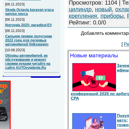
Просмотров
:
1104
|
Те
[06.11.2023]
цилиндр
,
новый
,
охла
Skoda Octavia karavan vraca
najvise novca
крепления
,
приборы
,
[06.11.2023]
Рейтинг
:
0.0
/
0
Norvegia 2025: paradisul EV
[06.11.2023]
Добавлять комментари
Сильное первое полугодие
2022 года для легковых
[
Ре
автомобилей Volkswagen
[10.08.2023]
Новые материалы
Обзоры автомобилей, их
обслуживание и ремонт
своими руками читайте на
Зачем
сайте AUTOvogdenie.Ru
афиш
конференций 2026 по арбит
СРА
Покуп
авто:
тонко