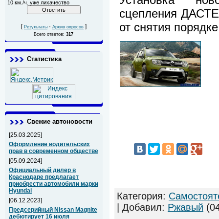
10 км./ч. уже лихачество
сцепления ДАСТЕ
от снятия порядке
[
·
]
Результаты
Архив опросов
Всего ответов:
317
Статистика
Свежие автоновости
[25.03.2025]
Оформление водительских
прав в современном обществе
[05.09.2024]
Официальный дилер в
Краснодаре предлагает
приобрести автомобили марки
Hyundai
Категория
:
Самостоят
[06.12.2023]
|
Добавил
:
Ржавый
(04
Предсерийный Nissan Magnite
дебютирует 16 июля