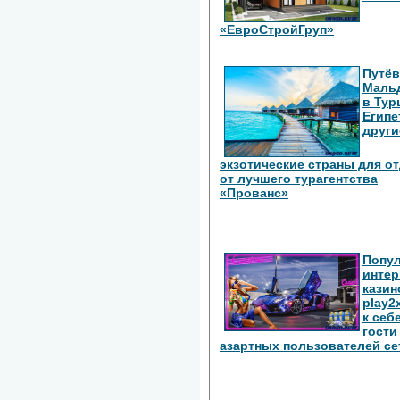
«ЕвроСтройГруп»
Путёв
Маль
в Тур
Египе
други
экзотические страны для о
от лучшего турагентства
«Прованс»
Попу
интер
казин
play2
к себ
гости
азартных пользователей се