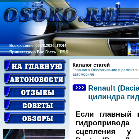
Воскресенье, 09.08.2026, 19:44
Приветствую Вас
Гость
|
RSS
Каталог статей
Главная
»
Обслуживание и ремонт
»
автомобиля
Renault (Daci
цилиндра ги
Если главный 
гидропривода
сцепления у 