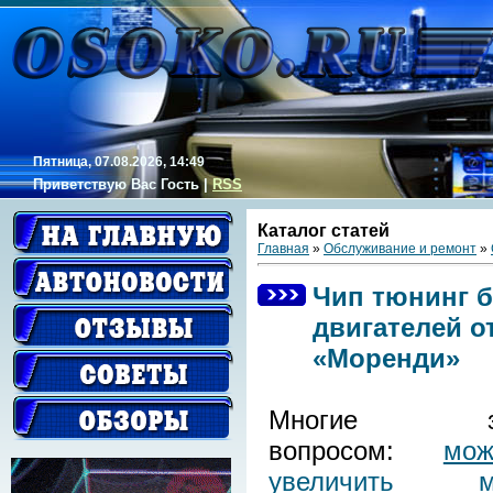
Пятница, 07.08.2026, 14:49
Приветствую Вас
Гость
|
RSS
Каталог статей
Главная
»
Обслуживание и ремонт
»
Чип тюнинг 
двигателей 
«Моренди»
Многие зад
вопросом:
мо
увеличить мо