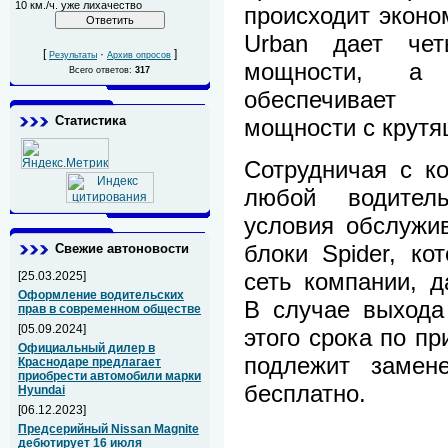
10 км./ч. уже лихачество
происходит эконо
Urban дает чет
[
·
]
Результаты
Архив опросов
мощности, а
Всего ответов:
317
обеспечивает
Статистика
мощности с крутя
Сотрудничая с к
любой водител
условия обслужив
блоки Spider, ко
Свежие автоновости
сеть компании, д
[25.03.2025]
Оформление водительских
В случае выхода
прав в современном обществе
[05.09.2024]
этого срока по пр
Официальный дилер в
подлежит замен
Краснодаре предлагает
приобрести автомобили марки
бесплатно.
Hyundai
[06.12.2023]
Предсерийный Nissan Magnite
дебютирует 16 июля