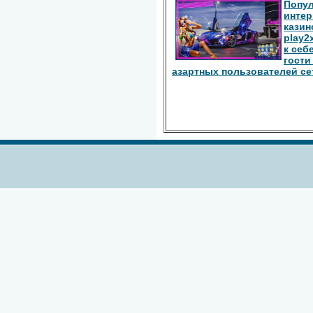
Попу
интер
казин
play2
к себ
гости
азартных пользователей се