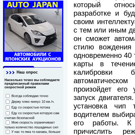
который относ
разработке и буд
своим интеллект
с тем или иным дв
он сможет автом
стилю вождения 
одновременно 40 
карты в течени
калибровки 
Наш опрос
автоматическом
Насколько точно вы соблюдаете
предписанный правилами
произойдет его 
скоростной режим
запуск двигателя
Всегда соблюдаю точно
Держу плюс-минус 10 км./ч.
установка чип т
Еду со скоростью потока
водителем выбира
Еду со скоростью которую сам
считаю безопасной
его работы. К
Мою скорость ограничивает
только количество лошадиных сил
причислить ре
У нас то яма то канава, больше