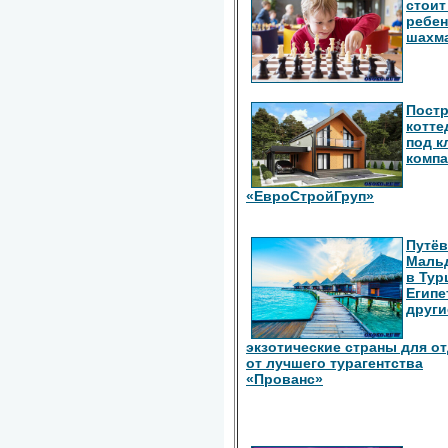
стоит
ребен
шахм
Пост
котте
под к
комп
«ЕвроСтройГруп»
Путёв
Маль
в Тур
Египе
други
экзотические страны для о
от лучшего турагентства
«Прованс»