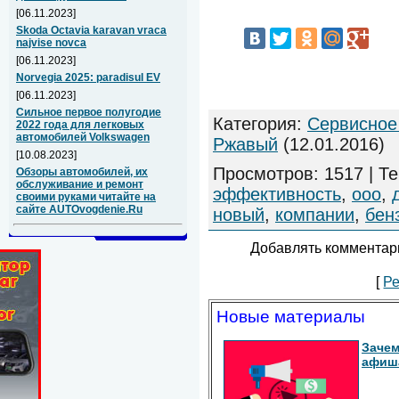
[06.11.2023]
Skoda Octavia karavan vraca
najvise novca
[06.11.2023]
Norvegia 2025: paradisul EV
[06.11.2023]
Сильное первое полугодие
Категория
:
Сервисное
2022 года для легковых
автомобилей Volkswagen
Ржавый
(12.01.2016)
[10.08.2023]
Просмотров
:
1517
|
Те
Обзоры автомобилей, их
обслуживание и ремонт
эффективность
,
ооо
,
своими руками читайте на
сайте AUTOvogdenie.Ru
новый
,
компании
,
бен
Добавлять комментари
[
Ре
Новые материалы
Зачем
афиш