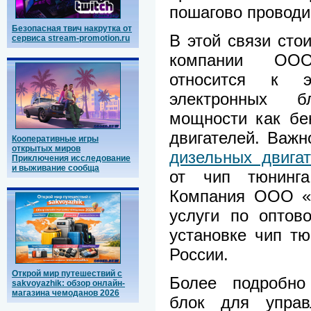
пошагово проводи
Безопасная твич накрутка от
В этой связи стои
сервиса stream-promotion.ru
компании ООО
относится к э
электронных 
мощности как бе
двигателей. Важн
Кооперативные игры
открытых миров
дизельных двига
Приключения исследование
и выживание сообща
от чип тюнинга
Компания ООО «М
услуги по оптов
установке чип тю
России.
Открой мир путешествий с
Более подробно
sakvoyazhik: обзор онлайн-
магазина чемоданов 2026
блок для управл