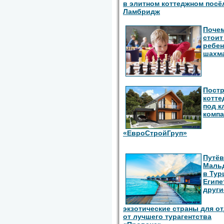
в элитном коттеджном посё
Ламбридж
Поче
стоит
ребен
шахм
Пост
котте
под к
комп
«ЕвроСтройГруп»
Путёв
Маль
в Тур
Египе
други
экзотические страны для о
от лучшего турагентства