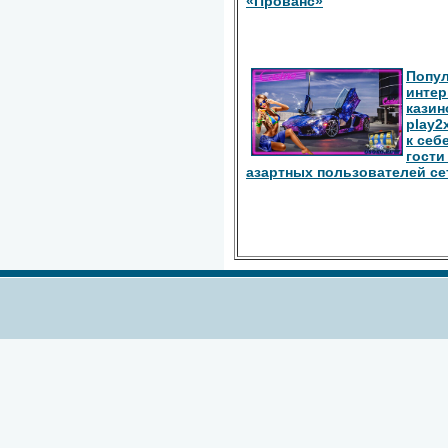
«Прованс»
Попу
интер
казин
play2
к себ
гости
азартных пользователей се