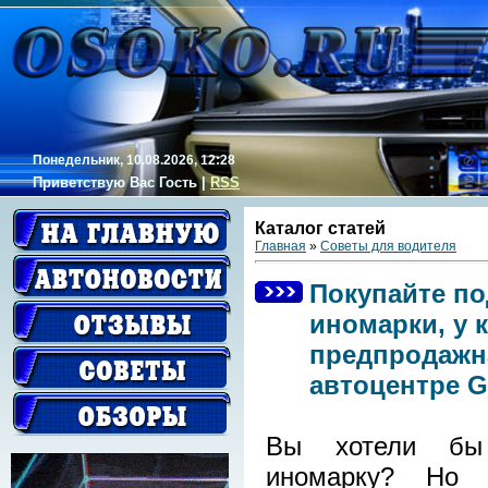
Понедельник, 10.08.2026, 12:28
Приветствую Вас
Гость
|
RSS
Каталог статей
Главная
»
Советы для водителя
Покупайте п
иномарки, у
предпродажна
автоцентре G
Вы хотели бы
иномарку? Но