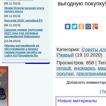
выгодную покупку
[06.11.2023]
Skoda Octavia karavan vraca
najvise novca
[06.11.2023]
Norvegia 2025: paradisul EV
[06.11.2023]
Сильное первое полугодие
2022 года для легковых
автомобилей Volkswagen
[10.08.2023]
Обзоры автомобилей, их
Категория
:
Советы дл
обслуживание и ремонт
своими руками читайте на
Ржавый
(19.10.2020)
сайте AUTOvogdenie.Ru
Просмотров
:
858
|
Тег
renault
,
иномарка
,
ма
покупки
,
предпринима
Добавлять комментари
[
Ре
Новые материалы