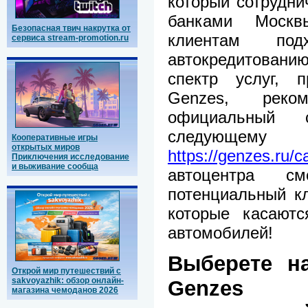
который сотрудн
банками Москв
Безопасная твич накрутка от
клиентам по
сервиса stream-promotion.ru
автокредитован
спектр услуг, п
Genzes, реко
официальный 
следующему э
Кооперативные игры
открытых миров
https://genzes.ru/c
Приключения исследование
и выживание сообща
автоцентра смо
потенциальный к
которые касаютс
автомобилей!
Выберете на
Открой мир путешествий с
sakvoyazhik: обзор онлайн-
Genzes
магазина чемоданов 2026