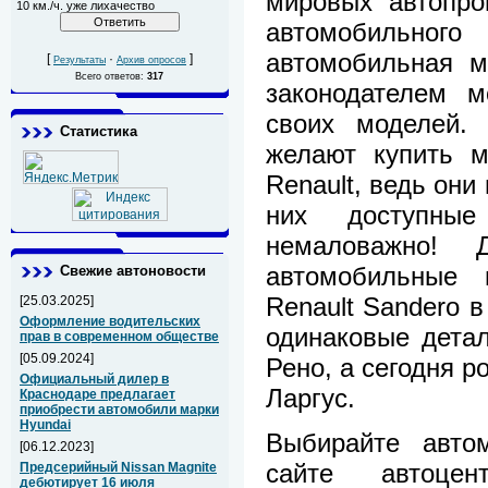
мировых автопро
10 км./ч. уже лихачество
автомобильно
автомобильная м
[
·
]
Результаты
Архив опросов
Всего ответов:
317
законодателем м
своих моделей. 
Статистика
желают купить м
Renault, ведь они
них доступные
немаловажно! Д
автомобильные 
Свежие автоновости
Renault Sandero 
[25.03.2025]
Оформление водительских
одинаковые дета
прав в современном обществе
[05.09.2024]
Рено, а сегодня р
Официальный дилер в
Ларгус.
Краснодаре предлагает
приобрести автомобили марки
Hyundai
Выбирайте авто
[06.12.2023]
сайте автоцен
Предсерийный Nissan Magnite
дебютирует 16 июля