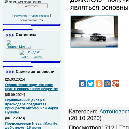
10 км./ч. уже лихачество
являться основны
[
·
]
Результаты
Архив опросов
Всего ответов:
317
Статистика
Свежие автоновости
[25.03.2025]
Оформление водительских
прав в современном обществе
[05.09.2024]
Официальный дилер в
Краснодаре предлагает
приобрести автомобили марки
Категория
:
Автоновос
Hyundai
(20.10.2020)
[06.12.2023]
Предсерийный Nissan Magnite
Просмотров
:
712
|
Тег
дебютирует 16 июля