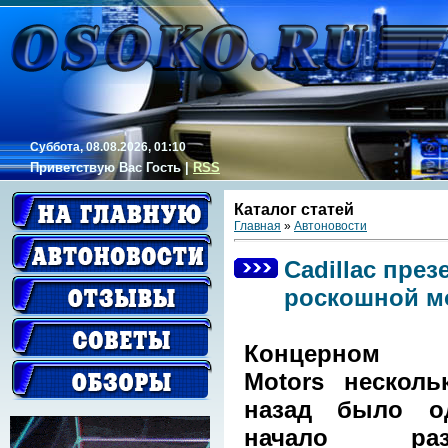
Суббота, 08.08.2026, 01:10
Приветствую Вас
Гость
|
RSS
Каталог статей
Главная
»
Автоновости
Cadillac пре
роскошной м
Концерном G
Motors несколь
назад было о
начало разр