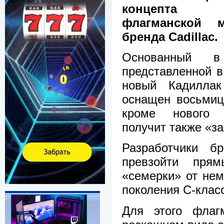
концепта 
флагманской 
бренда Cadillac.
Основанный 
представленной в
новый Кадиллак 
оснащен восьмиц
кроме нового 
получит также «з
Разработчики б
превзойти пря
«семерки» от нем
поколения С-клас
Для этого флаг