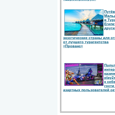
Путёв
Маль
в Тур
Египе
други
экзотические страны для о
от лучшего турагентства
«Прованс»
Попу
интер
казин
play2
к себ
гости
азартных пользователей се