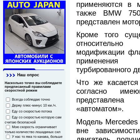
применяются в м
также BMW 750i
представлен мото
Кроме того сущ
относительно 
модификации фла
применения 
турбированного дв
Наш опрос
Что же касается
Насколько точно вы соблюдаете
предписанный правилами
согласно име
скоростной режим
представлен
Всегда соблюдаю точно
Держу плюс-минус 10 км./ч.
«автоматом».
Еду со скоростью потока
Еду со скоростью которую сам
Модель Mercedes 
считаю безопасной
Мою скорость ограничивает
вне зависимост
только количество лошадиных сил
двигатель получ
У нас то яма то канава, больше