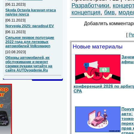
Разработчики
,
концерт
[06.11.2023]
Skoda Octavia karavan vraca
концепция
,
бмв
,
моде
najvise novca
[06.11.2023]
Добавлять комментари
Norvegia 2025: paradisul EV
[06.11.2023]
[
Ре
Сильное первое полугодие
2022 года для легковых
Новые материалы
автомобилей Volkswagen
[10.08.2023]
Зачем
Обзоры автомобилей, их
афиш
обслуживание и ремонт
своими руками читайте на
сайте AUTOvogdenie.Ru
конференций 2026 по арбит
СРА
Покуп
авто:
тонко
перех
прав 
страх