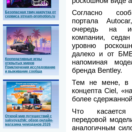
роскошном виде а
Согласно сооб
Безопасная твич накрутка от
сервиса stream-promotion.ru
портала Autoc
очередь на ис
компании, седан
уровню роскош
далеко и от БМВ
Кооперативные игры
напоминая моде
открытых миров
Приключения исследование
бренда Bentley.
и выживание сообща
Тем не мене, в 
концепта Сiel, «
более сдержанной
Что касается
Открой мир путешествий с
передовой модели
sakvoyazhik: обзор онлайн-
магазина чемоданов 2026
аналогичным сило