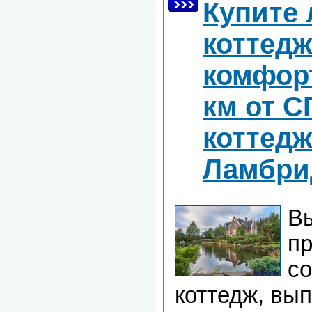
Купите
коттедж
комфорт
км от С
коттедж
Ламбр
Вы
п
с
коттедж, вы