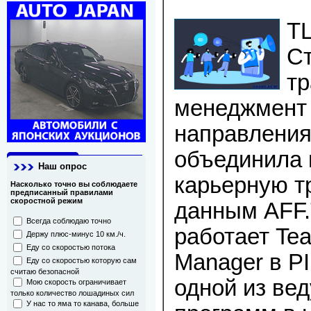
T
Ст
тр
менеджмент
направления
объединила 
Наш опрос
карьерную т
Насколько точно вы соблюдаете
предписанный правилами
скоростной режим
данным AFF.
Всегда соблюдаю точно
работает Te
Держу плюс-минус 10 км./ч.
Еду со скоростью потока
Manager в PI
Еду со скоростью которую сам
считаю безопасной
одной из ве
Мою скорость ограничивает
только количество лошадиных сил
У нас то яма то канава, больше