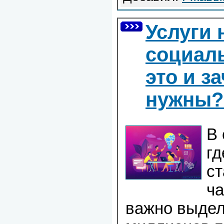
Услуги 
социаль
это и з
нужны
В
гд
с
ча
важно выдел