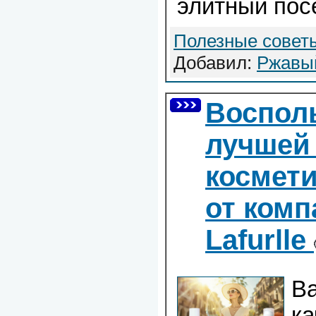
элитный пос
Полезные совет
Добавил:
Ржавы
Воспол
лучшей
космет
от ком
Lafurlle
В
ка