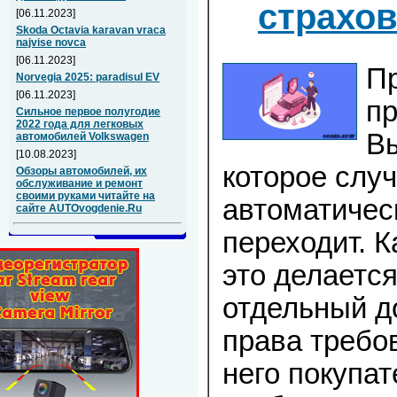
страхо
[06.11.2023]
Skoda Octavia karavan vraca
najvise novca
[06.11.2023]
П
Norvegia 2025: paradisul EV
[06.11.2023]
пр
Сильное первое полугодие
2022 года для легковых
В
автомобилей Volkswagen
[10.08.2023]
которое слу
Обзоры автомобилей, их
обслуживание и ремонт
своими руками читайте на
автоматичес
сайте AUTOvogdenie.Ru
переходит. К
это делается
отдельный д
права требо
него покупат