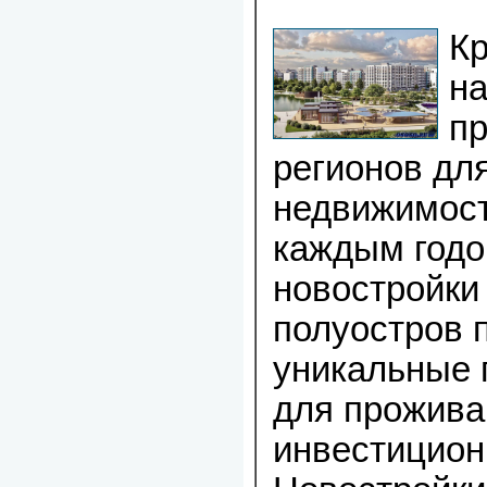
Кр
н
п
регионов дл
недвижимост
каждым годо
новостройки 
полуостров 
уникальные 
для проживан
инвестицион