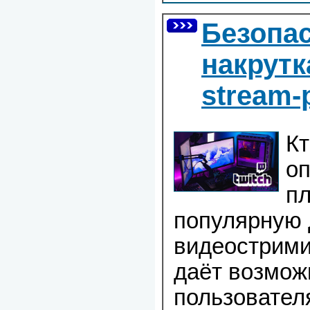
Безопас
накрутк
stream-
Кт
оп
пл
популярную 
видеострими
даёт возмож
пользовател