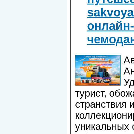
sakvoya
онлайн
чемода
Ав
А
У
турист, обо
странствия 
коллекциони
уникальных 