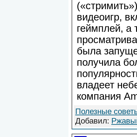
(«стримить»
видеоигр, в
геймплей, а 
просматрива
была запуще
получила б
популярност
владеет неб
компания Am
Полезные совет
Добавил:
Ржавы