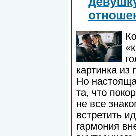
девушк
отноше
Ко
«к
го
картинка из 
Но настояща
та, что поко
не все знак
встретить и
гармония вн