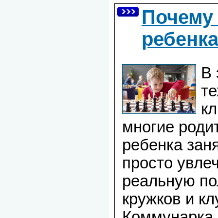
Почему 
ребенк
В
те
к
многие роди
ребенка заня
просто увлеч
реальную по
кружков и к
Коммунарка 