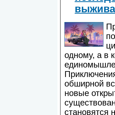
выжива
П
по
ц
одному, а в 
единомышле
Приключения
обширной вс
новые открыт
существован
становятся