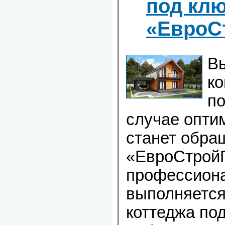
под клю
«ЕвроС
Вы
к
по
случае опти
станет обра
«ЕвроСтройГ
профессиона
выполняется
коттеджа под