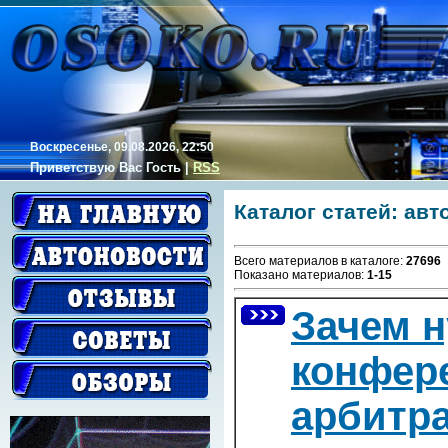
Воскресенье, 09.08.2026, 22:50
Приветствую Вас
Гость
|
RSS
Каталог статей: ав
Всего материалов в каталоге
:
27696
Показано материалов
:
1-15
Зачем 
конфере
арбитр