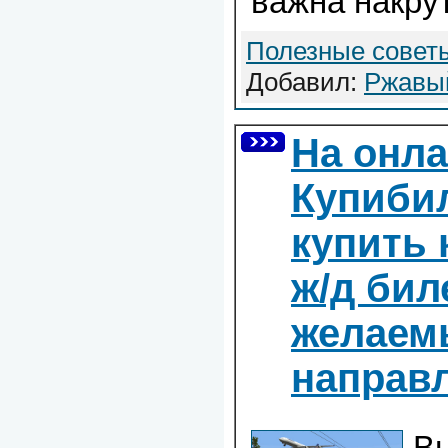
важна накру
Полезные совет
Добавил:
Ржавы
На онла
Купиби
купить к
ж/д бил
желаем
направ