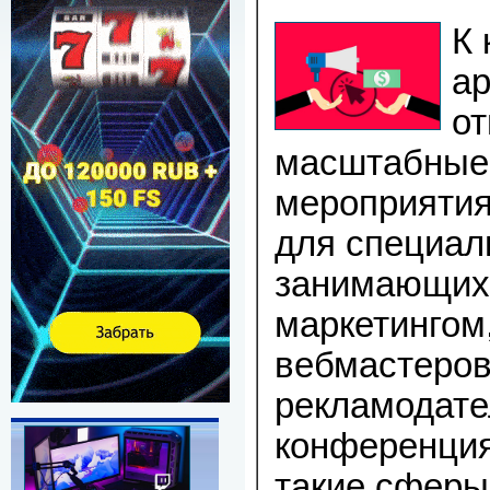
К
а
от
масштабные 
мероприятия
для специал
занимающихс
маркетингом,
вебмастеров
рекламодате
конференци
такие сферы