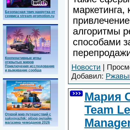
маркетинга, 
Безопасная твич накрутка от
сервиса stream-promotion.ru
привлечение
алгоритмы р
способами з
перепродажи
Кооперативные игры
открытых миров
Новости
| Просмо
Приключения исследование
и выживание сообща
Добавил:
Ржавы
Мария 
Team Le
Открой мир путешествий с
sakvoyazhik: обзор онлайн-
Manager
магазина чемоданов 2026