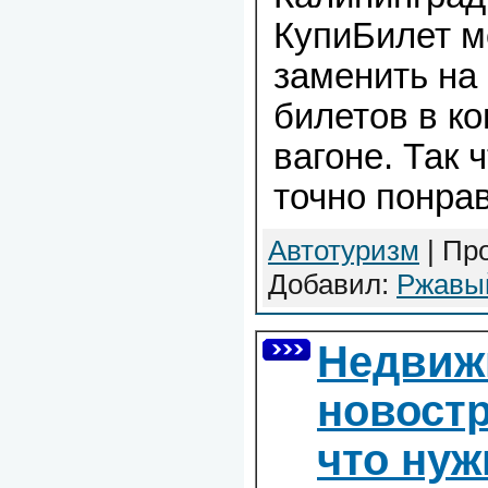
КупиБилет м
заменить на 
билетов в к
вагоне. Так 
точно понрав
Автотуризм
| Про
Добавил:
Ржавы
Недвиж
новост
что нуж