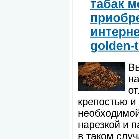
табак 
приобре
интерне
golden-
В
на
о
крепостью и
необходимой
нарезкой и 
в таком слу