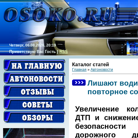
Четверг, 06.08.2026, 20:19
Приветствую Вас
Гость
|
RSS
Каталог статей
Главная
»
Автоновости
Лишают водит
повторное с
Увеличение кол
ДТП и снижени
безопасности
дорожного дв