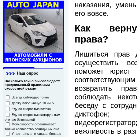
наказания, умен
его вовсе.
Как верну
права?
Лишиться прав д
осуществить во
поможет юрист 
Наш опрос
соответствующ
Насколько точно вы соблюдаете
предписанный правилами
возвратить пр
скоростной режим
соблюдать некот
Всегда соблюдаю точно
беседу с сотруд
Держу плюс-минус 10 км./ч.
Еду со скоростью потока
диктофон; 
Еду со скоростью которую сам
считаю безопасной
видеорегистратор
Мою скорость ограничивает
вежливость в раз
только количество лошадиных сил
У нас то яма то канава, больше