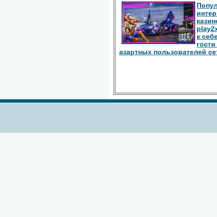
Попу
интер
казин
play2
к себ
гости
азартных пользователей се