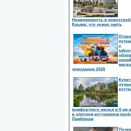
Недвижимость в новострой
Крыма: что нужно знать
Откро
путе
с
sakvo
обзо
онлай
магаз
чемоданов 2026
Купит
лучш
котте
комфортного жилья в 6 км 
в элитном коттеджном посё
Ламбридж
Поче