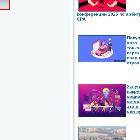
конференций 2026 по арбит
СРА
Покуп
авто:
тонко
перех
прав 
страх
Услуг
накру
соци
сетей
это и
они 