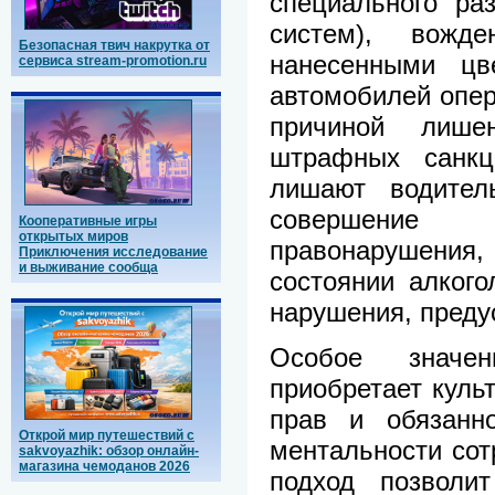
специального ра
систем), вожд
Безопасная твич накрутка от
нанесенными цв
сервиса stream-promotion.ru
автомобилей опер
причиной лише
штрафных санкц
лишают водител
совершение 
Кооперативные игры
открытых миров
правонарушения
Приключения исследование
и выживание сообща
состоянии алкого
нарушения, пред
Особое значе
приобретает куль
прав и обязанно
Открой мир путешествий с
ментальности со
sakvoyazhik: обзор онлайн-
магазина чемоданов 2026
подход позволи