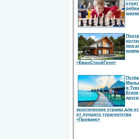
стоит
ребен
шахм
Пост
котте
под к
комп
«ЕвроСтройГруп»
Путёв
Маль
в Тур
Египе
други
экзотические страны для о
от лучшего турагентства
«Прованс»