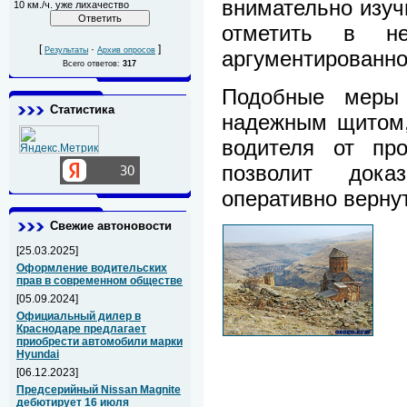
внимательно изуч
10 км./ч. уже лихачество
отметить в н
[
·
]
Результаты
Архив опросов
аргументированно
Всего ответов:
317
Подобные меры 
Статистика
надежным щитом,
водителя от про
позволит док
оперативно верну
Свежие автоновости
[25.03.2025]
Оформление водительских
прав в современном обществе
[05.09.2024]
Официальный дилер в
Краснодаре предлагает
приобрести автомобили марки
Hyundai
[06.12.2023]
Предсерийный Nissan Magnite
дебютирует 16 июля