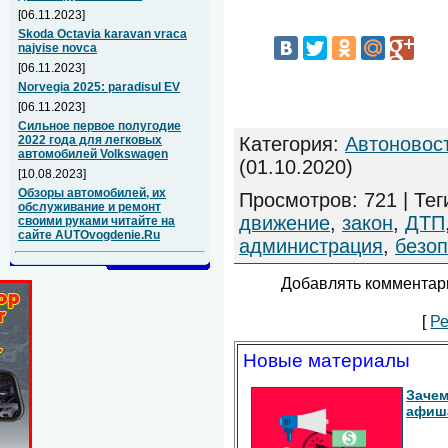
[06.11.2023]
Skoda Octavia karavan vraca
najvise novca
[06.11.2023]
Norvegia 2025: paradisul EV
[06.11.2023]
Сильное первое полугодие
Категория
:
Автоновос
2022 года для легковых
автомобилей Volkswagen
(01.10.2020)
[10.08.2023]
Обзоры автомобилей, их
Просмотров
:
721
|
Тег
обслуживание и ремонт
движение
,
закон
,
ДТП
своими руками читайте на
сайте AUTOvogdenie.Ru
администрация
,
безоп
Добавлять комментари
[
Ре
Новые материалы
Зачем
афиш