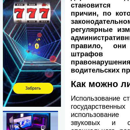
становится
причин, по кот
законодател
регулярные из
административн
правило, они
штрафов з
правонарушен
водительских пр
Как можно л
Использование с
государственных
использование
звуковых и с