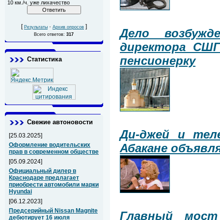
10 км./ч. уже лихачество
[
·
]
Результаты
Архив опросов
Дело возбужд
Всего ответов:
317
директора СШГ
пенсионерку
Статистика
Свежие автоновости
Ди-джей и тел
[25.03.2025]
Абакане объявл
Оформление водительских
прав в современном обществе
[05.09.2024]
Официальный дилер в
Краснодаре предлагает
приобрести автомобили марки
Hyundai
[06.12.2023]
Предсерийный Nissan Magnite
Главный мост
дебютирует 16 июля