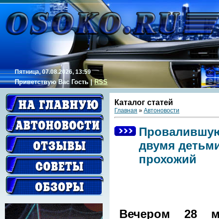
Пятница, 07.08.2026, 13:59
Приветствую Вас
Гость
|
RSS
Каталог статей
Главная
»
Автоновости
Провалившую
двумя детьм
прохожий
Вечером 28 м