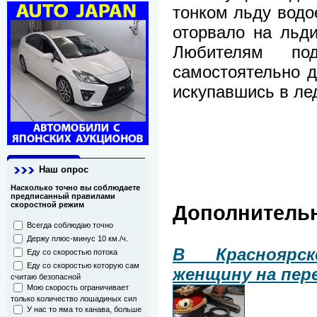
тонком льду водо
оторвало на льди
Любителям под
самостоятельно д
искупавшись в ле
Наш опрос
Насколько точно вы соблюдаете
предписанный правилами
скоростной режим
Дополнитель
Всегда соблюдаю точно
Держу плюс-минус 10 км./ч.
В Красноярс
Еду со скоростью потока
Еду со скоростью которую сам
женщину на пер
считаю безопасной
Мою скорость ограничивает
только количество лошадиных сил
У нас то яма то канава, больше