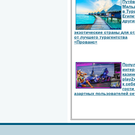
Путёв
Маль
в Тур
Египе
други
экзотические страны для о
от лучшего турагентства
«Прованс»
Попу
интер
казин
play2
к себ
гости
азартных пользователей се