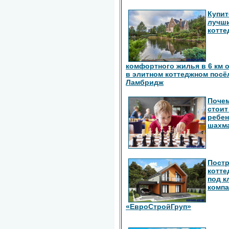
Купит
лучш
котте
комфортного жилья в 6 км 
в элитном коттеджном посё
Ламбридж
Поче
стоит
ребен
шахм
Пост
котте
под к
комп
«ЕвроСтройГруп»