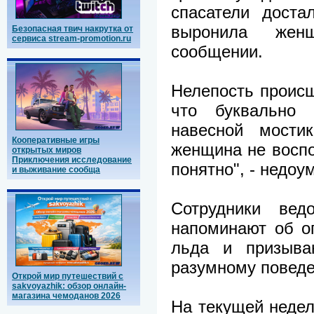
спасатели доста
выронила жен
Безопасная твич накрутка от
сервиса stream-promotion.ru
сообщении.
Нелепость происш
что буквально
навесной мости
Кооперативные игры
женщина не воспо
открытых миров
Приключения исследование
понятно", - недо
и выживание сообща
Сотрудники вед
напоминают об оп
льда и призыва
разумному повед
Открой мир путешествий с
sakvoyazhik: обзор онлайн-
магазина чемоданов 2026
На текущей недел