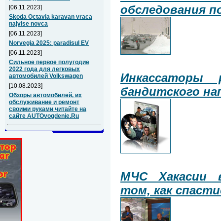
обследования п
[06.11.2023]
Skoda Octavia karavan vraca
najvise novca
[06.11.2023]
Norvegia 2025: paradisul EV
[06.11.2023]
Сильное первое полугодие
2022 года для легковых
Инкассаторы 
автомобилей Volkswagen
[10.08.2023]
бандитского на
Обзоры автомобилей, их
обслуживание и ремонт
своими руками читайте на
сайте AUTOvogdenie.Ru
МЧС Хакасии 
том, как спасти