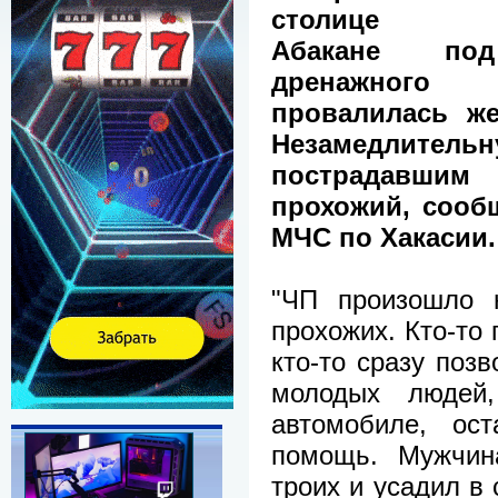
столице Ха
Абакане по
дренажного 
провалилась ж
Незамедли
пострадавши
прохожий, сооб
МЧС по Хакасии.
"ЧП произошло н
прохожих. Кто-то
кто-то сразу позв
молодых людей
автомобиле, ос
помощь. Мужчин
троих и усадил в