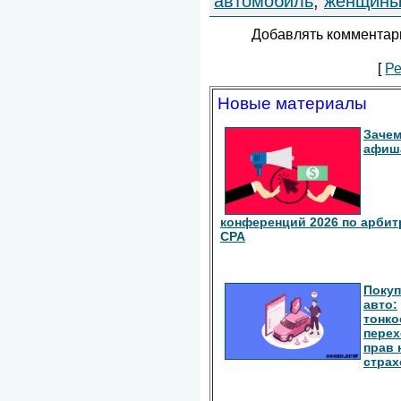
автомобиль
,
женщин
Добавлять комментари
[
Ре
Новые материалы
Зачем
афиш
конференций 2026 по арбит
СРА
Покуп
авто:
тонко
перех
прав 
страх