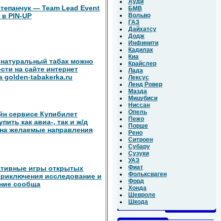
Ауди
тепанчук — Team Lead Event
БМВ
 в PIN-UP
Вольво
ГАЗ
Дайхатсу
Додж
Инфинити
Кадилак
Киа
натуральный табак можно
Крайслер
сти на сайте интернет
Лада
 golden-tabakerka.ru
Лексус
Ленд Ровер
Мазда
Мицубиси
Ниссан
Опель
йн сервисе Купибилет
Пежо
пить как авиа-, так и ж/д
Порше
на желаемые направления
Рено
Ситроен
Субару
Сузуки
УАЗ
Фиат
ативные игры открытых
Фольксваген
риключения исследование и
Форд
ние сообща
Хонда
Шевроле
Шкода