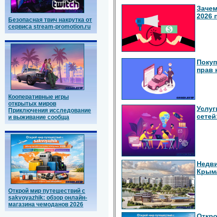
Зачем
2026 
Безопасная твич накрутка от
сервиса stream-promotion.ru
Покуп
прав 
Кооперативные игры
открытых миров
Услуг
Приключения исследование
сетей
и выживание сообща
Недви
Крыма
Открой мир путешествий с
sakvoyazhik: обзор онлайн-
магазина чемоданов 2026
Откро