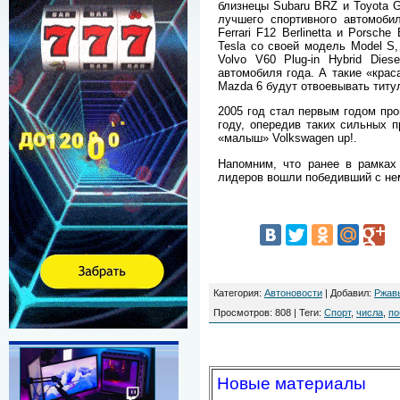
близнецы Subaru BRZ и Toyota G
лучшего спортивного автомоби
Ferrari F12 Berlinetta и Porsch
Tesla со своей модель Model S
Volvo V60 Plug-in Hybrid Dies
автомобиля года. А такие «краса
Mazda 6 будут отвоевывать титу
2005 год стал первым годом пр
году, опередив таких сильных п
«малыш» Volkswagen up!.
Напомним, что ранее в рамках
лидеров вошли победивший с нем
Категория
:
Автоновости
|
Добавил
:
Ржав
Просмотров
:
808
|
Теги
:
Спорт
,
числа
,
по
Новые материалы