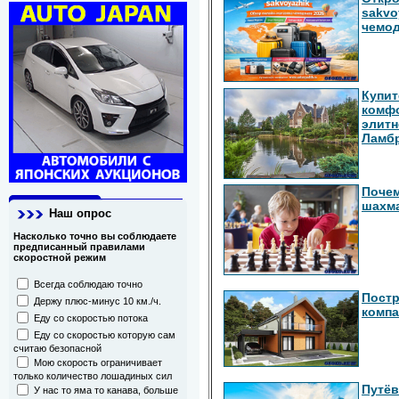
sakvo
чемод
Купит
комфо
элитн
Ламб
Почем
шахм
Наш опрос
Насколько точно вы соблюдаете
предписанный правилами
скоростной режим
Всегда соблюдаю точно
Постр
Держу плюс-минус 10 км./ч.
компа
Еду со скоростью потока
Еду со скоростью которую сам
считаю безопасной
Мою скорость ограничивает
только количество лошадиных сил
Путёв
У нас то яма то канава, больше