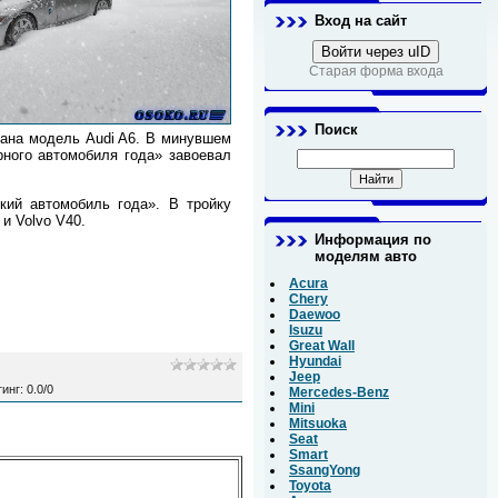
Вход на сайт
Войти через uID
Старая форма входа
Поиск
нана модель Audi A6. В минувшем
рного автомобиля года» завоевал
кий автомобиль года». В тройку
и Volvo V40.
Информация по
моделям авто
Acura
Chery
Daewoo
Isuzu
Great Wall
Hyundai
Jeep
тинг
:
0.0
/
0
Mercedes-Benz
Mini
Mitsuoka
Seat
Smart
SsangYong
Toyota