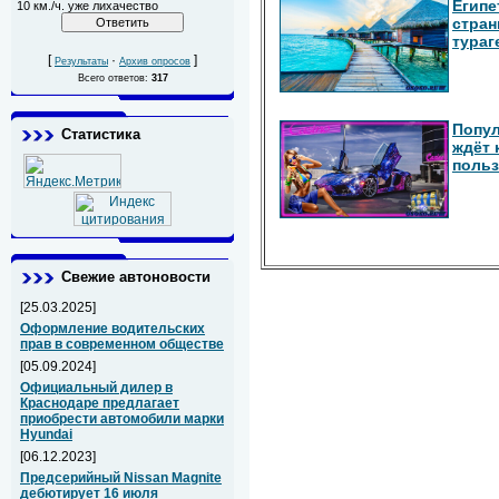
Египе
10 км./ч. уже лихачество
стран
тураг
[
·
]
Результаты
Архив опросов
Всего ответов:
317
Попул
Статистика
ждёт 
польз
Свежие автоновости
[25.03.2025]
Оформление водительских
прав в современном обществе
[05.09.2024]
Официальный дилер в
Краснодаре предлагает
приобрести автомобили марки
Hyundai
[06.12.2023]
Предсерийный Nissan Magnite
дебютирует 16 июля