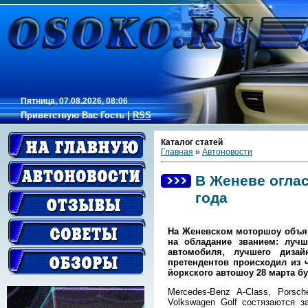
Пятница, 07.08.2026, 08:06
Приветствую Вас
Гость
|
RSS
Каталог статей
Главная
»
Автоновости
В Женеве огла
года
На Женевском моторшоу объя
на обладание званием: лучш
автомобиля, лучшего дизай
претендентов происходил из ч
йоркского автошоу 28 марта б
Mercedes-Benz A-Class, Porsc
Volkswagen Golf состязаются з