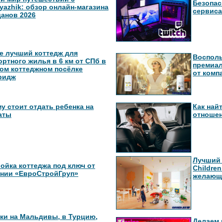
Безопас
yazhik: обзор онлайн-магазина
сервиса
анов 2026
е лучший коттедж для
Восполь
ртного жилья в 6 км от СПб в
премиа
ом коттеджном посёлке
от комп
ридж
у стоит отдать ребенка на
Как най
аты
отноше
Лучший 
ойка коттеджа под ключ от
Childre
нии «ЕвроСтройГруп»
желающ
ки на Мальдивы, в Турцию,
Делаем 