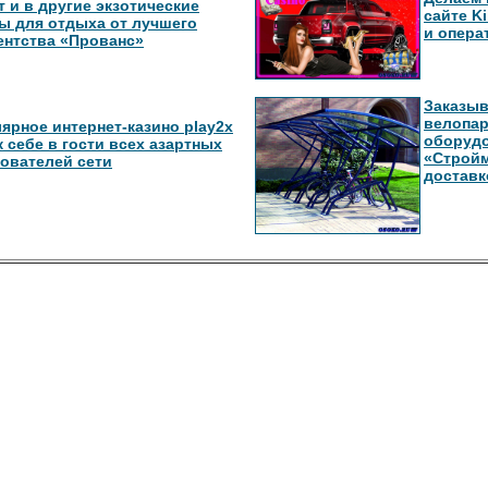
т и в другие экзотические
сайте K
ы для отдыха от лучшего
и опер
ентства «Прованс»
Заказыв
велопар
ярное интернет-казино play2x
оборудо
к себе в гости всех азартных
«Стройм
ователей сети
доставк