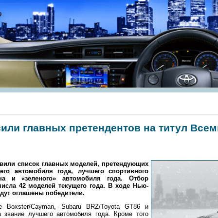
сили главных претендентов на титул Все
вили список главных моделей, претендующих
его автомобиля года, лучшего спортивного
на и «зеленого» автомобиля года. Отбор
исла 42 моделей текущего года. В ходе Нью-
удут оглашены победители.
he Boxster/Cayman, Subaru BRZ/Toyota GT86 и
а звание лучшего автомобиля года. Кроме того