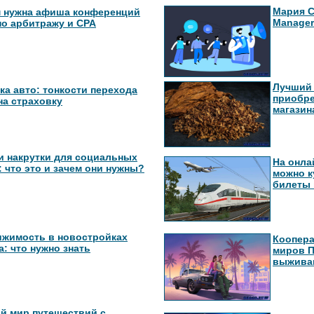
Мария С
 нужна афиша конференций
Manager
по арбитражу и СРА
Лучший 
ка авто: тонкости перехода
приобре
на страховку
магазина
и накрутки для социальных
На онла
: что это и зачем они нужны?
можно ку
билеты 
жимость в новостройках
Коопер
: что нужно знать
миров П
выжива
й мир путешествий с