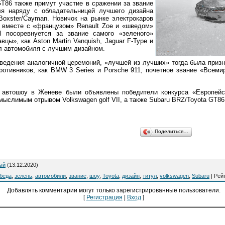
T86 также примут участие в сражении за звание
ля наряду с обладательницей лучшего дизайна
e Boxster/Cayman. Новичок на рынке электрокаров
, вместе с «французом» Renault Zoe и «шведом»
el посоревнуется за звание самого «зеленого»
вцы», как Aston Martin Vanquish, Jaguar F-Type и
л автомобиля с лучшим дизайном.
оведения аналогичной церемоний, «лучшей из лучших» тогда была приз
ротивников, как BMW 3 Series и Porsche 911, почетное звание «Всеми
 автошоу в Женеве были объявлены победители конкурса «Европейс
ыслимым отрывом Volkswagen golf VII, а также Subaru BRZ/Toyota GT86 
Поделиться…
ый
(13.12.2020)
беда
,
зелень
,
автомобили
,
звание
,
шоу
,
Toyota
,
дизайн
,
титул
,
volkswagen
,
Subaru
|
Рей
Добавлять комментарии могут только зарегистрированные пользователи.
[
Регистрация
|
Вход
]