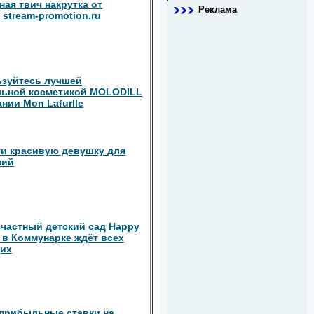
ная твич накрутка от
Реклама
 stream-promotion.ru
зуйтесь лучшей
льной косметикой MOLODILL
ании Mon Lafurlle
ти красивую девушку для
ний
частный детский сад Happy
n в Коммунарке ждёт всех
их
прибыльные ставки на