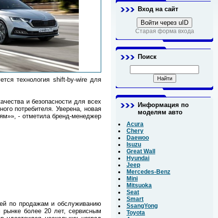
Вход на сайт
Войти через uID
Старая форма входа
Поиск
ся технология shift-by-wire для
ачества и безопасности для всех
Информация по
ого потребителя. Уверена, новая
моделям авто
ям»», - отметила бренд-менеджер
Acura
Chery
Daewoo
Isuzu
Great Wall
Hyundai
Jeep
Mercedes-Benz
Mini
Mitsuoka
Seat
Smart
тей по продажам и обслуживанию
SsangYong
 рынке более 20 лет, сервисным
Toyota