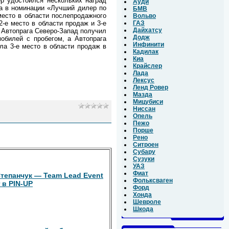
р удостоился нескольких наград
Ауди
а в номинации «Лучший дилер по
БМВ
место в области послепродажного
Вольво
2-е место в области продаж и 3-е
ГАЗ
Дайхатсу
р Автопрага Северо-Запад получил
Додж
обилей с пробегом, а Автопрага
Инфинити
ла 3-е место в области продаж в
Кадилак
Киа
Крайслер
Лада
Лексус
Ленд Ровер
Мазда
Мицубиси
Ниссан
Опель
Пежо
Порше
Рено
Ситроен
Субару
Сузуки
УАЗ
Фиат
тепанчук — Team Lead Event
Фольксваген
 в PIN-UP
Форд
Хонда
Шевроле
Шкода