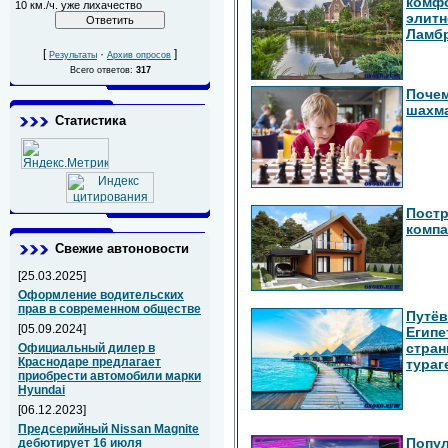
комфо
10 км./ч. уже лихачество
элитн
Ламб
[
·
]
Результаты
Архив опросов
Всего ответов:
317
Почем
шахм
Статистика
Постр
компа
Свежие автоновости
[25.03.2025]
Оформление водительских
прав в современном обществе
Путёв
[05.09.2024]
Египе
стран
Официальный дилер в
Краснодаре предлагает
тураг
приобрести автомобили марки
Hyundai
[06.12.2023]
Предсерийный Nissan Magnite
Попул
дебютирует 16 июля