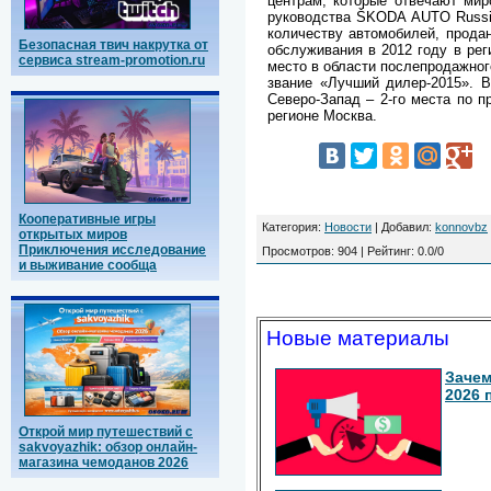
центрам, которые отвечают ми
руководства ŠKODA AUTO Russi
количеству автомобилей, продан
Безопасная твич накрутка от
обслуживания в 2012 году в рег
сервиса stream-promotion.ru
место в области послепродажног
звание «Лучший дилер-2015». В
Северо-Запад – 2-го места по п
регионе Москва.
Кооперативные игры
Категория
:
Новости
|
Добавил
:
konnovbz
открытых миров
Приключения исследование
Просмотров
:
904
|
Рейтинг
:
0.0
/
0
и выживание сообща
Новые материалы
Зачем
2026 
Открой мир путешествий с
sakvoyazhik: обзор онлайн-
магазина чемоданов 2026