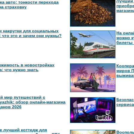
Лучший 
ка авто: тонкости перехода
приобре
на страховку
магазина
и накрутки для социальных
На онла
: что это и зачем они нужны?
можно ку
билеты 
жимость в новостройках
Коопер
: что нужно знать
миров П
выжива
й мир путешествий с
Безопас
yazhik: обзор онлайн-магазина
сервиса
анов 2026
е лучший коттедж для
Восполь