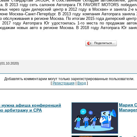
ровым стандартам ŠKODA, и собственным складам автомобилей, диле
a. В 2013 году сеть салонов Автопрага ГК FAVORIT MOTORS победил
ных через один дилерский центр в 2012 году в Москве» и заняла 2-е 
ионе Москва–Санкт-Петербург. В 2013 году компания Автопрага заняла 
о обслуживания в регионе Москва. По итогам 2015 года дилерский цент
 2017 году Автопрага Юг удостоилась 1-го места по продажам автом
родажам новых авто в регионе Москва. В 2018 году Автопрага Юг заня
Поделиться…
(01.10.2020)
Добавлять комментарии могут только зарегистрированные пользователи.
[
Регистрация
|
Вход
]
Мария С
 нужна афиша конференций
Manager
по арбитражу и СРА