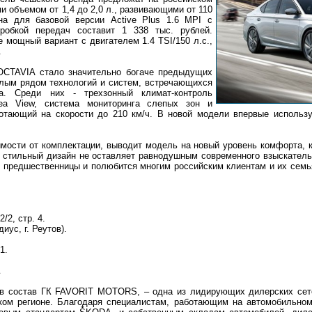
и объемом от 1,4 до 2,0 л., развивающими от 110
на для базовой версии Active Plus 1.6 MPI с
оробкой передач составит 1 338 тыс. рублей.
 мощный вариант с двигателем 1.4 TSI/150 л.с.,
.
OCTAVIA стало значительно богаче предыдущих
лым рядом технологий и систем, встречающихся
а. Cреди них - трехзонный климат-контроль
Area View, система мониторинга слепых зон и
отающий на скорости до 210 км/ч. В новой модели впервые использует
мости от комплектации, выводит модель на новый уровень комфорта, к
 стильный дизайн не оставляет равнодушным современного взыскательн
 предшественницы и полюбится многим российским клиентам и их семь
/2, стр. 4.
иус, г. Реутов).
1.
 в состав ГК FAVORIT MOTORS, – одна из лидирующих дилерских се
ом регионе. Благодаря специалистам, работающим на автомобильном