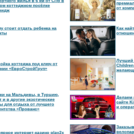
ртного жилья в 6 км от СПб в
премиа
ом коттеджном посёлке
от комп
ридж
у стоит отдать ребенка на
Как най
аты
отноше
Лучший 
ойка коттеджа под ключ от
Childre
нии «ЕвроСтройГруп»
желающ
ки на Мальдивы, в Турцию,
Делаем 
т и в другие экзотические
сайте K
ы для отдыха от лучшего
и опер
ентства «Прованс»
Заказыв
велопар
ярное интернет-казино play2x