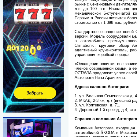
рынке с бензиновыми двигателям
л.с до 190 л.с. Начальная це
механической 5-ступенчатой к
Первым в России появится более
стоимостью от 1 398 тыс. рублей
Стандартное оснащение новой 
версий. Модель оборудовали це
в автомобилях премиум-класс
Climatronic, круговой обзор 
адаптивный круиз-контроль, раб
управления коробкой передач.
«Оснащение новинки, вне зависи
членов современной семьи, а ее
OCTAVIA продолжит успех своей
Автопраги Нина Архипкина.
Адреса салонов Автопраги:
1. ул. Большая Семеновская д. 42
2. МКАД, 2-3 км, д.7 (внешний рад
3. ул. Коптевская, д. 71.
4. Дорожный 1-й проезд, д.4, стр.
Справка о компании Автопрага
Компания Автопрага, входящая
автомобилей ŠKODA в Московск