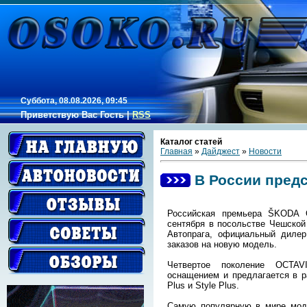
Суббота, 08.08.2026, 09:45
Приветствую Вас
Гость
|
RSS
Каталог статей
Главная
»
Дайджест
»
Новости
В России пред
Российская премьера ŠKODA O
сентября в посольстве Чешской
Автопрага, официальный диле
заказов на новую модель.
Четвертое поколение OCTAV
оснащением и предлагается в ра
Plus и Style Plus.
Самую популярную в мире моде