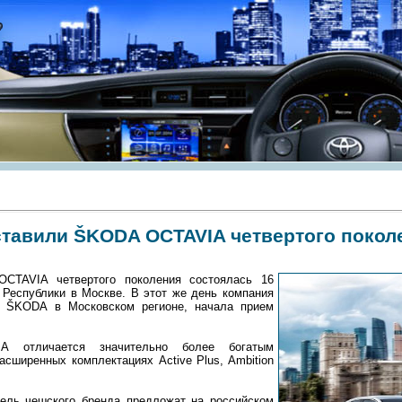
ставили ŠKODA OCTAVIA четвертого покол
CTAVIA четвертого поколения состоялась 16
 Республики в Москве. В этот же день компания
р ŠKODA в Московском регионе, начала прием
IA отличается значительно более богатым
сширенных комплектациях Active Plus, Ambition
ль чешского бренда предложат на российском