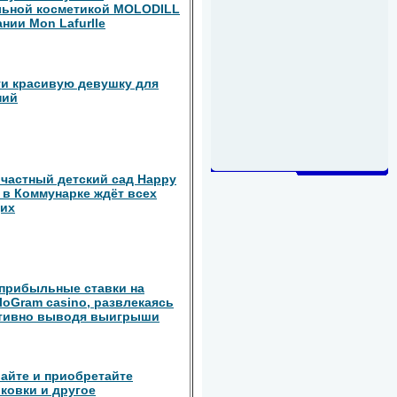
льной косметикой MOLODILL
ании Mon Lafurlle
ти красивую девушку для
ний
частный детский сад Happy
n в Коммунарке ждёт всех
их
прибыльные ставки на
iloGram casino, развлекаясь
ативно выводя выигрыши
айте и приобретайте
ковки и другое