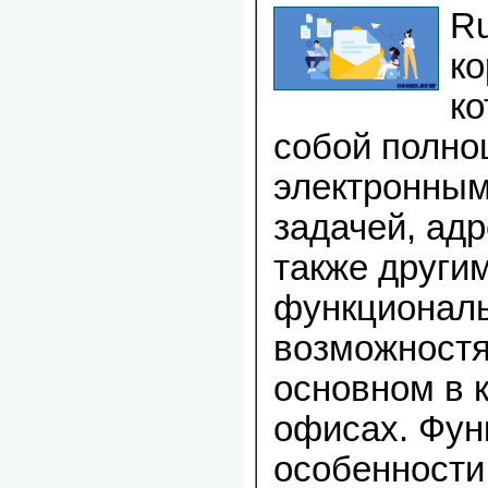
Ru
ко
ко
собой полно
электронным
задачей, ад
также други
функционал
возможностя
основном в 
офисах. Фун
особенности