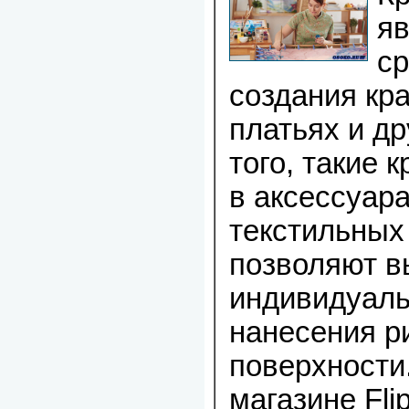
я
ср
создания кр
платьях и д
того, такие 
в аксессуара
текстильных
позволяют в
индивидуаль
нанесения р
поверхности.
магазине Fl