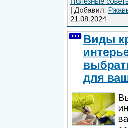
Полезные совет
| Добавил:
Ржав
21.08.2024
Виды к
интерье
выбрат
для ва
Вы
ин
ва