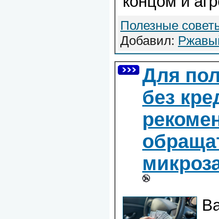
концом и агр
Полезные совет
Добавил:
Ржавы
Для пол
без кре
рекоме
обращат
микроз
В