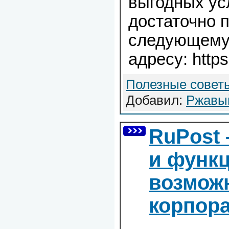
выгодных ус
достаточно 
следующему
адресу: https:
Полезные совет
Добавил:
Ржавы
RuPost 
и функ
возмож
корпор