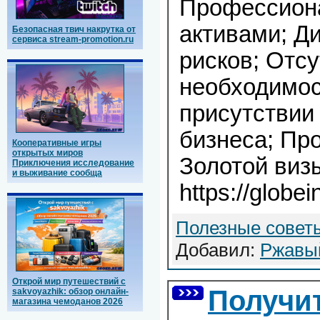
Профессион
активами; Д
Безопасная твич накрутка от
сервиса stream-promotion.ru
рисков; Отс
необходимос
присутствии
бизнеса; Пр
Кооперативные игры
открытых миров
Золотой виз
Приключения исследование
и выживание сообща
https://globe
Полезные совет
Добавил:
Ржавы
Открой мир путешествий с
Получи
sakvoyazhik: обзор онлайн-
магазина чемоданов 2026