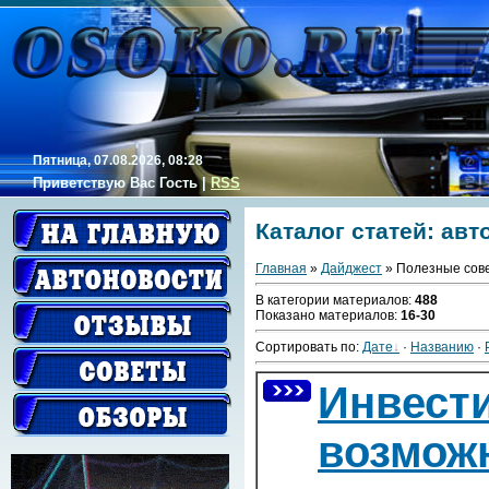
Пятница, 07.08.2026, 08:28
Приветствую Вас
Гость
|
RSS
Каталог статей: ав
Главная
»
Дайджест
» Полезные сов
В категории материалов
:
488
Показано материалов
:
16-30
Сортировать по
:
Дате
·
Названию
·
Инвест
возмож