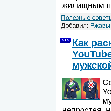
жилищным п
Полезные совет
Добавил:
Ржавы
Как рас
YouTube
мужско
С
Yo
му
непростая, 