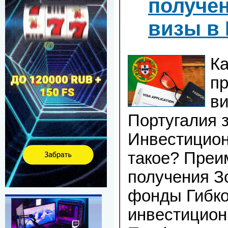
получе
визы в
Ка
п
ви
Португалия 
Инвестицион
такое? Пре
получения З
фонды Гибко
инвестицион