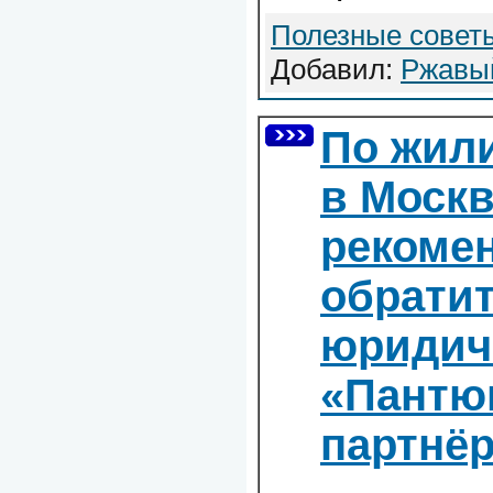
Полезные совет
Добавил:
Ржавы
По жил
в Моск
рекоме
обратит
юридич
«Пантю
партнё