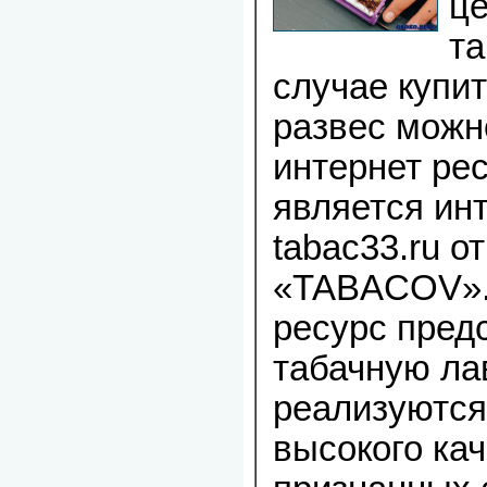
ц
та
случае купит
развес можн
интернет ре
является ин
tabac33.ru о
«TABACOV».
ресурс пред
табачную лав
реализуются
высокого кач