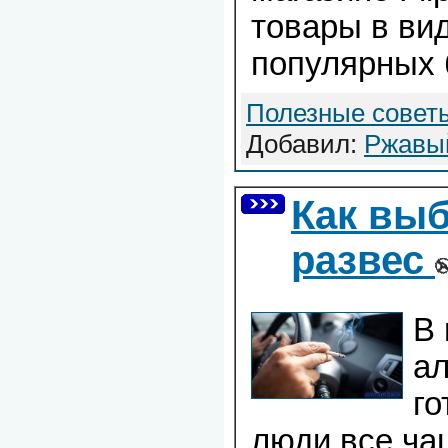
товары в вид
популярных 
Полезные совет
Добавил:
Ржавы
Как выб
развес
В 
а
го
люди все ча