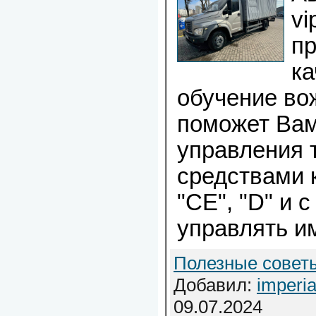
vi
пр
ка
обучение во
поможет Вам
управления 
средствами к
"CE", "D" и 
управлять им
Полезные совет
Добавил:
imperi
09.07.2024