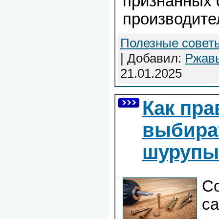
признанных 
производите
Полезные совет
| Добавил:
Ржав
21.01.2025
Как пр
выбира
шуруп
С
с