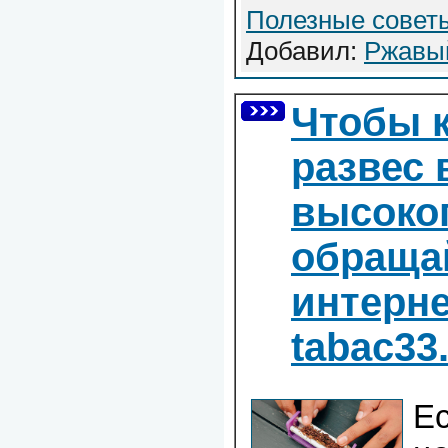
Полезные совет
Добавил:
Ржавы
Чтобы к
развес 
высоког
обращай
интерне
tabac33
Ес