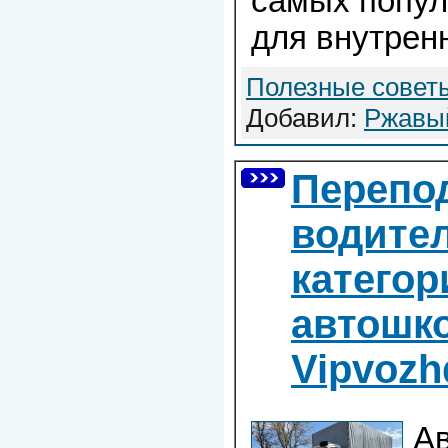
самых попул
для внутренн
Полезные совет
Добавил:
Ржавы
Перепо
водител
категор
автошк
Vipvozh
А