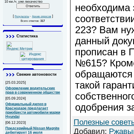
10 км./ч. уже лихачество
необходима 
соответствии
[
·
]
Результаты
Архив опросов
Всего ответов:
317
223? Вам ну
Статистика
данный доку
прописан в 
№615? Кроме
обращаются 
Свежие автоновости
такой гарант
[25.03.2025]
Оформление водительских
прав в современном обществе
собственног
[05.09.2024]
Официальный дилер в
одобрения за
Краснодаре предлагает
приобрести автомобили марки
Hyundai
Полезные совет
[06.12.2023]
Предсерийный Nissan Magnite
Добавил:
Ржавы
дебютирует 16 июля