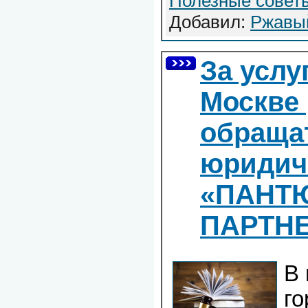
Полезные совет
Добавил:
Ржавы
За услу
Москве
обраща
юридич
«ПАНТ
ПАРТН
В 
го