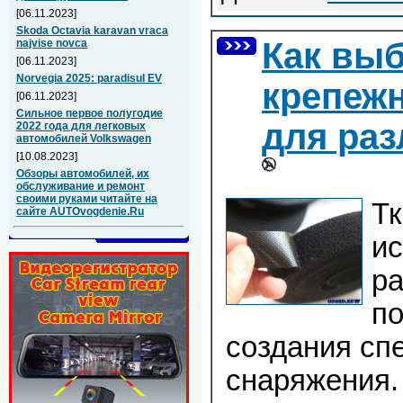
[06.11.2023]
Skoda Octavia karavan vraca
Как выб
najvise novca
[06.11.2023]
Norvegia 2025: paradisul EV
крепеж
[06.11.2023]
Сильное первое полугодие
для раз
2022 года для легковых
автомобилей Volkswagen
[10.08.2023]
Обзоры автомобилей, их
обслуживание и ремонт
своими руками читайте на
Тк
сайте AUTOvogdenie.Ru
ис
ра
п
создания сп
снаряжения.