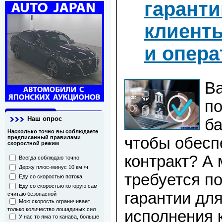
гаранти
клиенты
и опер
Ва
по
Наш опрос
ба
Насколько точно вы соблюдаете
предписанный правилами
чтобы обесп
скоростной режим
контракт? А
Всегда соблюдаю точно
Держу плюс-минус 10 км./ч.
требуется п
Еду со скоростью потока
Еду со скоростью которую сам
гарантии дл
считаю безопасной
Мою скорость ограничивает
только количество лошадиных сил
исполнения 
У нас то яма то канава, больше