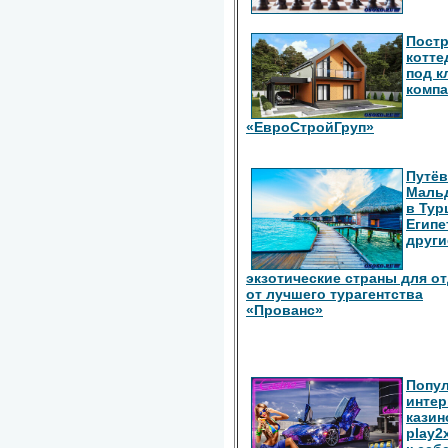
Пост
котте
под к
комп
«ЕвроСтройГруп»
Путёв
Маль
в Тур
Египе
други
экзотические страны для о
от лучшего турагентства
«Прованс»
Попу
интер
казин
play2