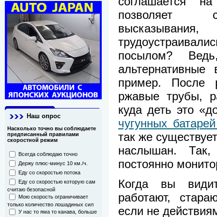
соглашается на
позволяет с
высказыван
трудоустраивал
посылом? Ведь
альтернативные 
пример. После 
ржавые трубы, р
куда деть это «д
Наш опрос
чугунных батарей
Насколько точно вы соблюдаете
так же существует
предписанный правилами
скоростной режим
наслышан. Так
Всегда соблюдаю точно
постоянно монито
Держу плюс-минус 10 км./ч.
Еду со скоростью потока
Когда вы види
Еду со скоростью которую сам
считаю безопасной
работают, стара
Мою скорость ограничивает
только количество лошадиных сил
если не действиям
У нас то яма то канава, больше