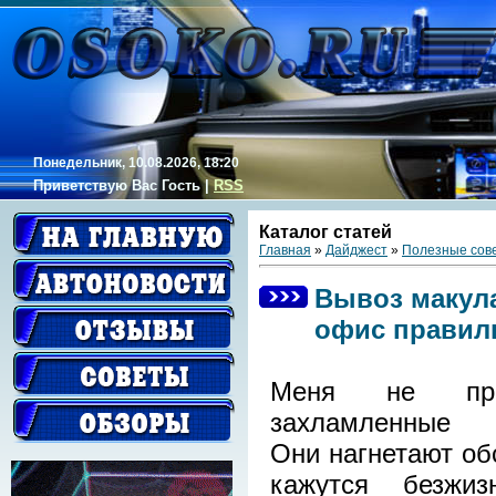
Понедельник, 10.08.2026, 18:20
Приветствую Вас
Гость
|
RSS
Каталог статей
Главная
»
Дайджест
»
Полезные сов
Вывоз макул
офис правил
Меня не пре
захламленные
Они нагнетают об
кажутся безжиз