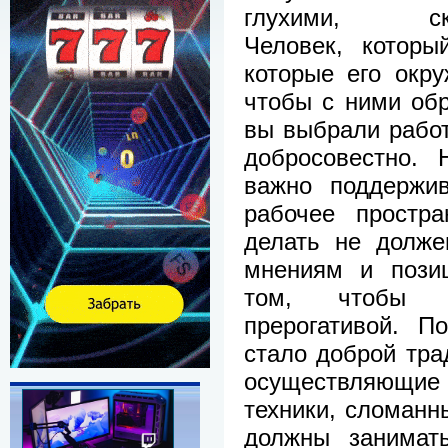
глухими, скр
Человек, которы
которые его окру
чтобы с ними об
вы выбрали работ
добросовестно. 
важно поддержив
рабочее простра
делать не долже
мнениям и позиц
том, чтобы 
прерогативой. П
стало доброй тра
осуществляющие 
техники, сломанн
должны занимат