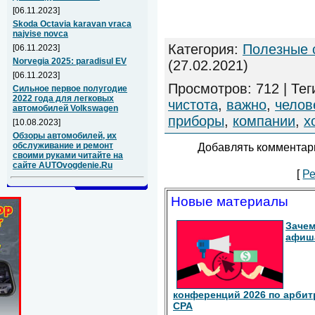
[06.11.2023]
Skoda Octavia karavan vraca
najvise novca
Категория
:
Полезные 
[06.11.2023]
Norvegia 2025: paradisul EV
(27.02.2021)
[06.11.2023]
Просмотров
:
712
|
Тег
Сильное первое полугодие
2022 года для легковых
чистота
,
важно
,
челов
автомобилей Volkswagen
приборы
,
компании
,
х
[10.08.2023]
Обзоры автомобилей, их
Добавлять комментари
обслуживание и ремонт
своими руками читайте на
сайте AUTOvogdenie.Ru
[
Ре
Новые материалы
Зачем
афиш
конференций 2026 по арбит
СРА