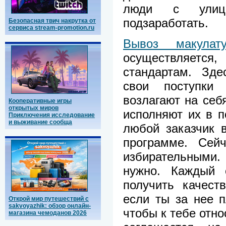
люди с улиц
подзаработать.
Безопасная твич накрутка от
сервиса stream-promotion.ru
Вывоз макулат
осуществляется,
стандартам. Зде
свои поступки
возлагают на себя
Кооперативные игры
открытых миров
исполняют их в п
Приключения исследование
и выживание сообща
любой заказчик 
программе. Сей
избирательными.
нужно. Каждый 
получить качест
если ты за нее п
Открой мир путешествий с
sakvoyazhik: обзор онлайн-
чтобы к тебе отно
магазина чемоданов 2026