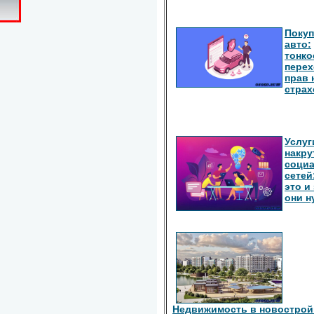
Покуп
авто:
тонко
перех
прав 
страх
Услуг
накру
соци
сетей
это и
они 
Недвижимость в новострой