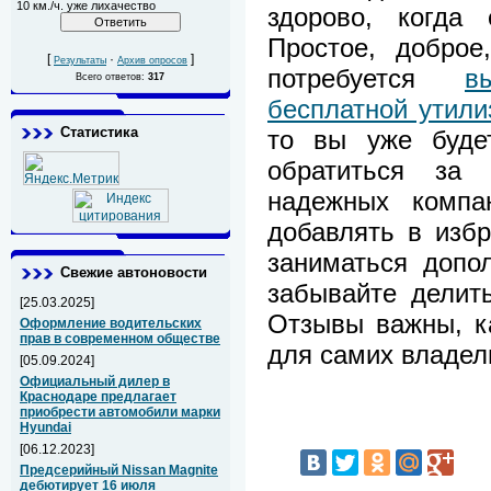
10 км./ч. уже лихачество
здорово, когда 
Простое, доброе
[
·
]
Результаты
Архив опросов
потребуется
в
Всего ответов:
317
бесплатной утили
Статистика
то вы уже будет
обратиться за 
надежных компа
добавлять в избр
заниматься допо
Свежие автоновости
забывайте делит
[25.03.2025]
Отзывы важны, ка
Оформление водительских
прав в современном обществе
для самих владел
[05.09.2024]
Официальный дилер в
Краснодаре предлагает
приобрести автомобили марки
Hyundai
[06.12.2023]
Предсерийный Nissan Magnite
дебютирует 16 июля