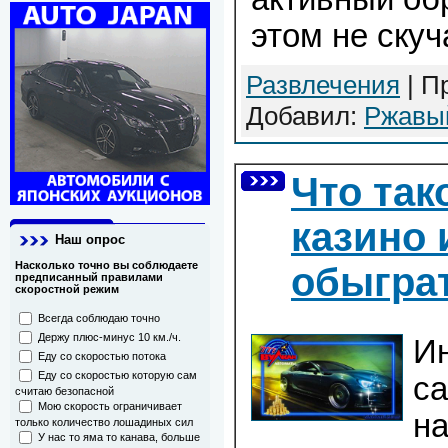
этом не скуч
Развлечения
| П
Добавил:
Ржавы
Что так
казино 
Наш опрос
Насколько точно вы соблюдаете
обыгра
предписанный правилами
скоростной режим
Всегда соблюдаю точно
Держу плюс-минус 10 км./ч.
И
Еду со скоростью потока
Еду со скоростью которую сам
са
считаю безопасной
Мою скорость ограничивает
на
только количество лошадиных сил
У нас то яма то канава, больше