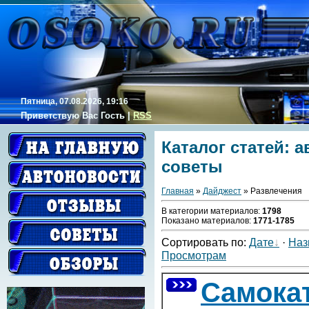
Пятница, 07.08.2026, 19:16
Приветствую Вас
Гость
|
RSS
Каталог статей: 
советы
Главная
»
Дайджест
» Развлечения
В категории материалов
:
1798
Показано материалов
:
1771-1785
Сортировать по
:
Дате
·
Наз
Просмотрам
Самока