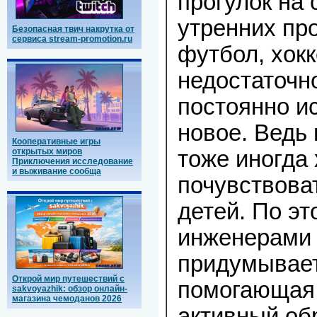
прогулок на 
утренних про
Безопасная твич накрутка от
сервиса stream-promotion.ru
футбол, хок
недостаточн
постоянно и
новое. Ведь
Кооперативные игры
открытых миров
тоже иногда 
Приключения исследование
и выживание сообща
почувствоват
детей. По эт
инженерами 
придумывает
Открой мир путешествий с
помогающая 
sakvoyazhik: обзор онлайн-
магазина чемоданов 2026
активный об