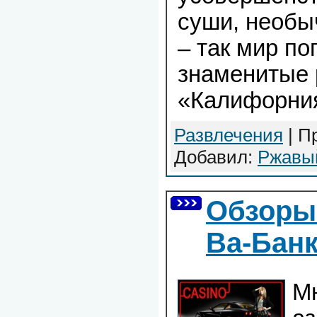
суши, необы
– так мир п
знаменитые
«Калифорни
Развлечения
| П
Добавил:
Ржавы
Обзоры
Ва-Бан
М