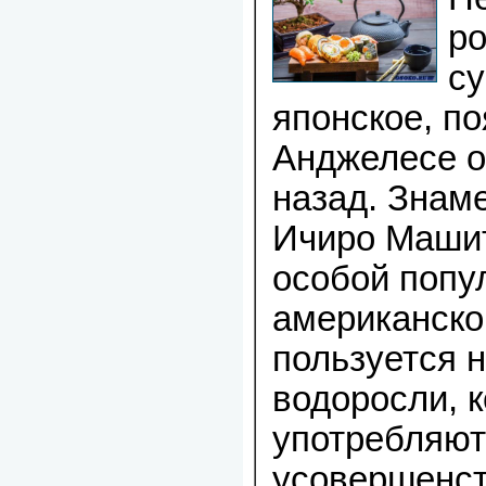
ро
су
японское, по
Анджелесе о
назад. Знам
Ичиро Машит
особой попу
американско
пользуется 
водоросли, 
употребляют
усовершенст