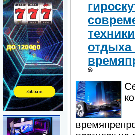
гироску
соврем
техники
отдыха
времяп
С
к
времяпрепр