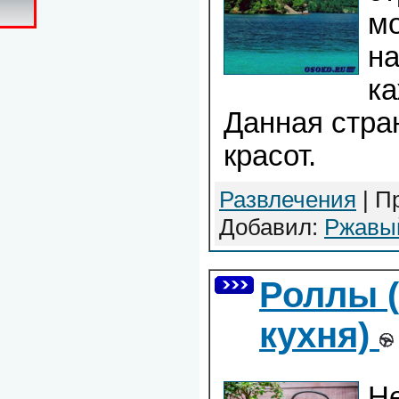
мо
н
ка
Данная стран
красот.
Развлечения
| П
Добавил:
Ржавы
Роллы 
кухня)
Не