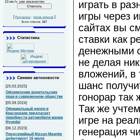
играть в раз
10 км./ч. уже лихачество
игры через и
[
·
]
Результаты
Архив опросов
Всего ответов:
317
сайтах вы с
ставки как 
Статистика
денежными с
не делая ни
вложений, в
Свежие автоновости
шанс получи
[25.03.2025]
Оформление водительских
гонорар так 
прав в современном обществе
[05.09.2024]
Так же учтем
Официальный дилер в
Краснодаре предлагает
игре на реа
приобрести автомобили марки
Hyundai
[06.12.2023]
генерация чи
Предсерийный Nissan Magnite
дебютирует 16 июля