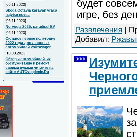
будет совсем
[06.11.2023]
Skoda Octavia karavan vraca
игре, без де
najvise novca
[06.11.2023]
Norvegia 2025: paradisul EV
Развлечения
| П
[06.11.2023]
Добавил:
Ржавы
Сильное первое полугодие
2022 года для легковых
автомобилей Volkswagen
[10.08.2023]
Изумит
Обзоры автомобилей, их
обслуживание и ремонт
своими руками читайте на
Черног
сайте AUTOvogdenie.Ru
приемл
Че
з
ст