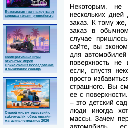
Некоторым, не 
Безопасная твич накрутка от
нескольких дней 
сервиса stream-promotion.ru
заказ. К тому же
заказ в обычно
случае пришлось
сайте, вы эконом
для автомобилей
Кооперативные игры
поверхность не 
открытых миров
Приключения исследование
если, спустя нек
и выживание сообща
просто избавиться
страшного. Вы см
ее с поверхности.
– это детский сад
люди иногда хо
Открой мир путешествий с
массы. Зачем пе
sakvoyazhik: обзор онлайн-
магазина чемоданов 2026
автомобиль, е