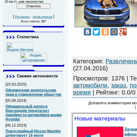
10 км./ч. уже лихачество
[
·
]
Результаты
Архив опросов
Всего ответов:
317
Статистика
Категория
:
Развлечен
(27.04.2016)
Свежие автоновости
Просмотров
:
1376
|
Те
автомобили
,
заказ
,
по
[25.03.2025]
Оформление водительских
время
|
Рейтинг
:
0.0
/
0
прав в современном обществе
[05.09.2024]
Добавлять комментарии мо
Официальный дилер в
[
Краснодаре предлагает
приобрести автомобили марки
Новые материалы
Hyundai
[06.12.2023]
Зачем
Предсерийный Nissan Magnite
афиш
дебютирует 16 июля