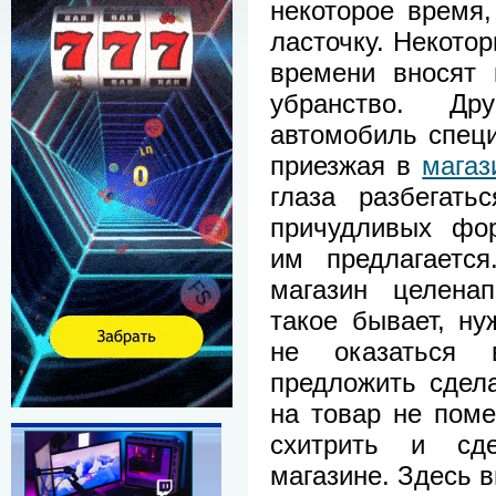
некоторое время,
ласточку. Некотор
времени вносят 
убранство. Др
автомобиль спец
приезжая в
магаз
глаза разбегать
причудливых фор
им предлагается
магазин целенап
такое бывает, ну
не оказаться 
предложить сдела
на товар не пом
схитрить и сд
магазине. Здесь 