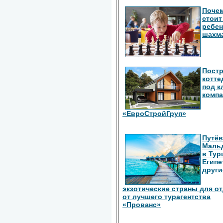
Поче
стоит
ребен
шахм
Пост
котте
под к
комп
«ЕвроСтройГруп»
Путёв
Маль
в Тур
Египе
други
экзотические страны для о
от лучшего турагентства
«Прованс»