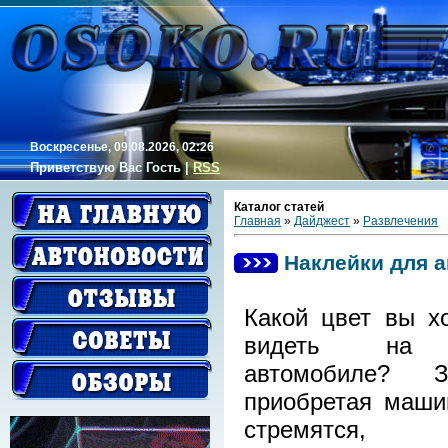
Воскресенье, 09.08.2026, 02:26
Приветствую Вас
Гость
|
RSS
Каталог статей
Главная
»
Дайджест
»
Развлечения
Наклейки для 
Какой цвет вы х
видеть на 
автомобиле? За
приобретая маши
стремятся, 