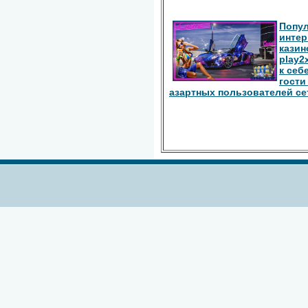
Попу
интер
казин
play2
к себ
гости
азартных пользователей се