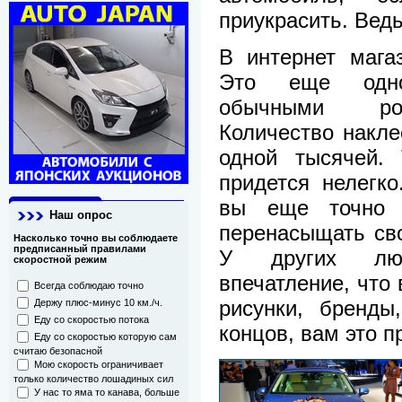
приукрасить. Ведь
В интернет мага
Это еще одно
обычными роз
Количество накле
одной тысячей.
придется нелегко
вы еще точно 
Наш опрос
перенасыщать св
Насколько точно вы соблюдаете
предписанный правилами
У других лю
скоростной режим
впечатление, что
Всегда соблюдаю точно
рисунки, бренды
Держу плюс-минус 10 км./ч.
Еду со скоростью потока
концов, вам это п
Еду со скоростью которую сам
считаю безопасной
Мою скорость ограничивает
только количество лошадиных сил
У нас то яма то канава, больше