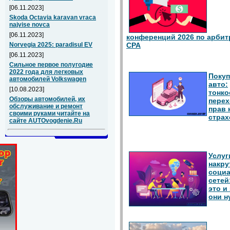
[06.11.2023]
Skoda Octavia karavan vraca
najvise novca
[06.11.2023]
конференций 2026 по арбит
Norvegia 2025: paradisul EV
СРА
[06.11.2023]
Сильное первое полугодие
2022 года для легковых
Покуп
автомобилей Volkswagen
авто:
[10.08.2023]
тонко
Обзоры автомобилей, их
перех
обслуживание и ремонт
прав 
своими руками читайте на
страх
сайте AUTOvogdenie.Ru
Услуг
накру
соци
сетей
это и
они 