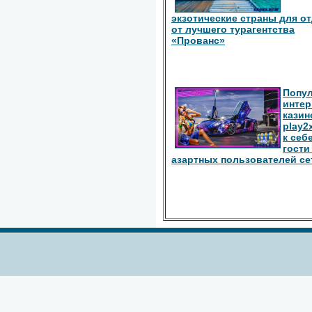
экзотические страны для о
от лучшего турагентства
«Прованс»
Попу
интер
казин
play2
к себ
гости
азартных пользователей се