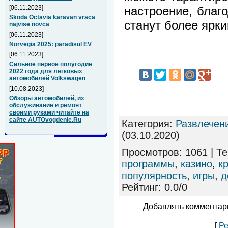
настроение, благ
[06.11.2023]
Skoda Octavia karavan vraca
станут более ярк
najvise novca
[06.11.2023]
Norvegia 2025: paradisul EV
[06.11.2023]
Сильное первое полугодие
2022 года для легковых
автомобилей Volkswagen
[10.08.2023]
Обзоры автомобилей, их
обслуживание и ремонт
своими руками читайте на
сайте AUTOvogdenie.Ru
Категория
:
Развлечен
(03.10.2020)
Просмотров
:
1061
|
Те
программы
,
казино
,
к
популярность
,
игры
,
д
Рейтинг
:
0.0
/
0
Добавлять комментари
[
Ре