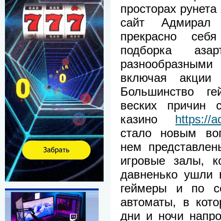
просторах рунета
сайт Адмирал 
прекрасно себя
подборка аз
разнообразными
включая акции
Большинство г
веских причин с
казино
https://a
стало новым во
нем представлен
игровые залы, к
давненько ушли 
геймеры и по с
автоматы, в кот
дни и ночи напро