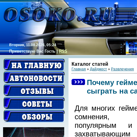
Вторник, 11.08.2026, 05:24
Приветствую Вас
Гость
|
RSS
Каталог статей
Главная
»
Дайджест
»
Развлечения
Почему гейме
сыграть на с
Для многих гейме
сомнения, 
популярным и
захватываю