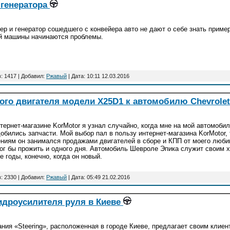
 генератора
ер и генератор сошедшего с конвейера авто не дают о себе знать пример
й машины начинаются проблемы.
: 1417 | Добавил:
Ржавый
| Дата:
10:11 12.03.2016
ого двигателя модели X25D1 к автомобилю Chevrolet
тернет-магазине KorMotor я узнал случайно, когда мне на мой автомобил
обились запчасти. Мой выбор пал в пользу интернет-магазина KorMotor,
ниям он занимался продажами двигателей в сборе и КПП от моего любим
ог бы прожить и одного дня. Автомобиль Шевроле Эпика служит своим х
е годы, конечно, когда он новый.
: 2330 | Добавил:
Ржавый
| Дата:
05:49 21.02.2016
идроусилителя руля в Киеве
ния «Steering», расположенная в городе Киеве, предлагает своим клие