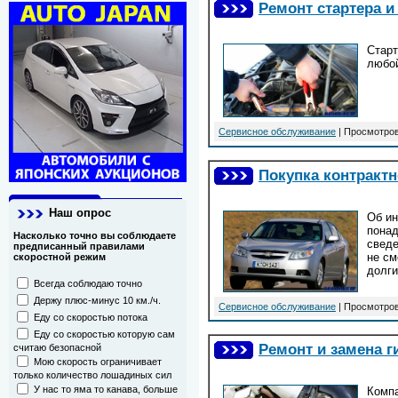
Ремонт стартера и
Старт
любо
Сервисное обслуживание
| Просмотров
Покупка контрактн
Наш опрос
Об ин
понад
Насколько точно вы соблюдаете
сведе
предписанный правилами
не см
скоростной режим
долги
Всегда соблюдаю точно
Держу плюс-минус 10 км./ч.
Сервисное обслуживание
| Просмотров
Еду со скоростью потока
Еду со скоростью которую сам
Ремонт и замена г
считаю безопасной
Мою скорость ограничивает
только количество лошадиных сил
У нас то яма то канава, больше
Компа