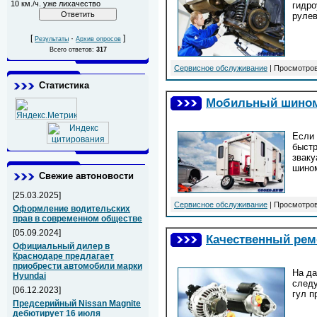
10 км./ч. уже лихачество
гидро
рулев
[
·
]
Результаты
Архив опросов
Всего ответов:
317
Сервисное обслуживание
| Просмотров
Статистика
Мобильный шином
Если 
быстр
зваку
шином
Свежие автоновости
[25.03.2025]
Сервисное обслуживание
| Просмотров
Оформление водительских
прав в современном обществе
[05.09.2024]
Качественный ремо
Официальный дилер в
Краснодаре предлагает
приобрести автомобили марки
На да
Hyundai
следу
[06.12.2023]
гул п
Предсерийный Nissan Magnite
дебютирует 16 июля