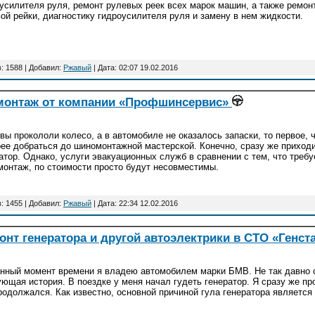
усилителя руля, ремонт рулевых реек всех марок машин, а также ремон
ой рейки, диагностику гидроусилителя руля и замену в нем жидкости.
: 1588 | Добавил:
Ржавый
| Дата:
02:07 19.02.2016
онтаж от компании «Профшинсервис»
вы прокололи колесо, а в автомобиле не оказалось запаски, то первое, ч
ее добраться до шиномонтажной мастерской. Конечно, сразу же приход
атор. Однако, услуги эвакуационных служб в сравнении с тем, что треб
онтаж, по стоимости просто будут несовместимы.
: 1455 | Добавил:
Ржавый
| Дата:
22:34 12.02.2016
нт генератора и другой автоэлектрики в СТО «Генст
нный момент времени я владею автомобилем марки БМВ. Не так давно 
ющая история. В поездке у меня начал гудеть генератор. Я сразу же пр
родолжался. Как известно, основной причиной гула генератора является