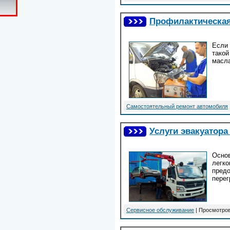
Профилактическая
Если 
такой
масла
Самостоятельный ремонт автомобиля
Услуги эвакуатора
Основ
легко
предо
перег
Сервисное обслуживание
| Просмотров