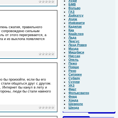
Ауди
БМВ
Вольво
ГАЗ
Дайхатсу
Додж
Инфинити
Кадилак
епень сжатия, правильного
Киа
ет сопровождено сильным
Крайслер
ь от этого перегревается, а
Лада
та и из выхлопа появляется
Лексус
Ленд Ровер
Мазда
Мицубиси
Ниссан
Опель
Пежо
Порше
Рено
Ситроен
Субару
о бы произойти, если бы его
Сузуки
 стали общаться друг с другом.
УАЗ
. Интернет бы канул в лету и
Фиат
стороны, люди бы стали намного
Фольксваген
Форд
Хонда
Шевроле
Шкода