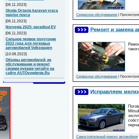
[06.11.2023]
Skoda Octavia karavan vraca
Сервисное обслуживание
| Просмотров
najvise novca
[06.11.2023]
Norvegia 2025: paradisul EV
Ремонт и замена 
[06.11.2023]
Сильное первое полугодие
2022 года для легковых
Ремон
автомобилей Volkswagen
таког
[10.08.2023]
Обзоры автомобилей, их
обслуживание и ремонт
своими руками читайте на
сайте AUTOvogdenie.Ru
Сервисное обслуживание
| Просмотров
Исправляем мелки
Погов
Mitsu
экспл
собст
перча
Самостоятельный ремонт автомобиля