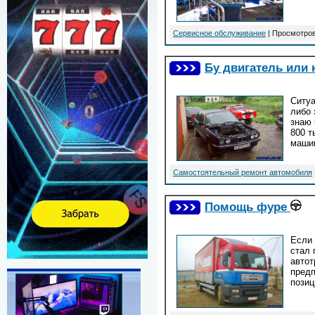
Сервисное обслуживание
| Просмотров
Бу двигатель или 
Ситуа
либо 
знаю 
800 т
машин
Самостоятельный ремонт автомобиля
Помощь фуре
Если 
стал 
автот
предп
позици