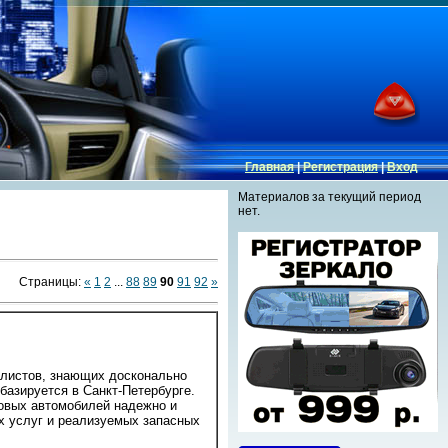
Главная
|
Регистрация
|
Вход
Материалов за текущий период
нет.
Страницы
:
«
1
2
...
88
89
90
91
92
»
алистов, знающих досконально
базируется в Санкт-Петербурге.
ковых автомобилей надежно и
ых услуг и реализуемых запасных