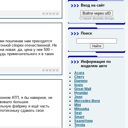
Вход на сайт
Войти через uID
Старая форма входа
Поиск
ными пошлинам нам приходится
точной сборки отечественной. Не
а новая, да, цена у нее 500 –
удь примечательного я в таких
Информация по
моделям авто
Acura
Chery
Daewoo
Isuzu
Great Wall
Hyundai
Jeep
нном АТП, я бы наверное, не
Mercedes-Benz
ствовало большое
Mini
ильную фабрику и ещё часть
Mitsuoka
потихоньку сдавать свои
Seat
Smart
SsangYong
Toyota