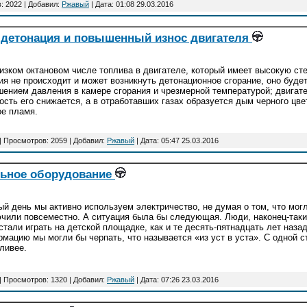
: 2022 | Добавил:
Ржавый
| Дата:
01:08 29.03.2016
детонация и повышенный износ двигателя
изком октановом числе топлива в двигателе, который имеет высокую ст
ия не происходит и может возникнуть детонационное сгорание, оно буд
ением давления в камере сгорания и чрезмерной температурой; двигател
сть его снижается, а в отработавших газах образуется дым черного цве
е пламя.
| Просмотров: 2059 | Добавил:
Ржавый
| Дата:
05:47 25.03.2016
льное оборудование
й день мы активно используем электричество, не думая о том, что могл
чили повсеместно. А ситуация была бы следующая. Люди, наконец-таки
стали играть на детской площадке, как и те десять-пятнадцать лет назад
мацию мы могли бы черпать, что называется «из уст в уста». С одной 
ливее.
| Просмотров: 1320 | Добавил:
Ржавый
| Дата:
07:26 23.03.2016