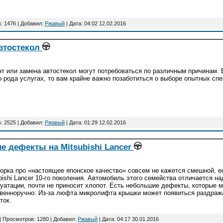
: 1476 | Добавил:
Ржавый
| Дата:
04:02 12.02.2016
автостекол
т или замена автостекол могут потребоваться по различным причинам. 
о рода услугах, то вам крайне важно позаботиться о выборе опытных сп
: 2525 | Добавил:
Ржавый
| Дата:
01:29 12.02.2016
е дефекты на Mitsubishi Lancer
орка про «настоящее японское качество» совсем не кажется смешной, е
bishi Lancer 10-го поколения. Автомобиль этого семейства отличается н
уатации, почти не приносит хлопот. Есть небольшие дефекты, которые 
венноручно: Из-за люфта микролифта крышки может появиться раздра
ток.
| Просмотров: 1280 | Добавил:
Ржавый
| Дата:
04:17 30.01.2016