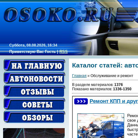
Суббота, 08.08.2026, 16:34
Приветствую Вас
Гость
|
RSS
Каталог статей: ав
Главная
» Обслуживание и ремонт
В разделе материалов
:
1376
Показано материалов
:
1336-1350
Ремонт КПП и дру
Ремон
свое 
Данны
быстр
часте