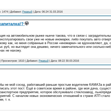
: 1474 | Добавил:
Ржавый
| Дата:
06:24 31.03.2016
капиталка!?
ция на автомобильном рынке нынче такова, что в связи с заградитель
эксплуатировать свои уже не новые иномарки, либо покупать авто отвер
кому как, но меня собранные в России «иномарки» не вдохновляют, да, он
ыс руб, но выглядит она дешево, ничего замечательного или сколько-ниб
ах не нахожу.
| Просмотров: 1610 | Добавил:
Ржавый
| Дата:
08:22 30.03.2016
бы не мой сосед, работавший раньше простым водителем КАМАЗа в райо
писать этот пост. Ещё в советское время в районе, где моя дача, суще
ранспортное предприятие, которое обслуживало стеклозавод, льнопряд
риятий. С началом новых экономических отношений в стране АТП стало 
и, т. к.