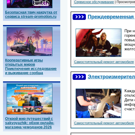
Сервисное обслуживание
| Просмотров
Безопасная твич накрутка от
Преждевременная 
сервиса stream-promotion.ru
При н
горен
повыш
мощно
желто
Кооперативные игры
Самостоятельный ремонт автомобиля
открытых миров
Приключения исследование
и выживание сообща
Электроизмерите
Кажды
отклю
Дети 
инфор
счаст
Открой мир путешествий с
sakvoyazhik: обзор онлайн-
Самостоятельный ремонт автомобиля
магазина чемоданов 2026