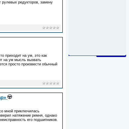
т рулевых редукторов, замену
то приходит на ум, это как
ит на ум мысль вызвать
уется просто произвести обычный
ар»
со мной приключилась
оверил натяжение ремня, однако
 неисправность его подшипников.