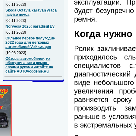
эксплуатации. П
[06.11.2023]
будет безупречно
Skoda Octavia karavan vraca
najvise novca
ремня.
[06.11.2023]
Norvegia 2025: paradisul EV
Когда нужно
[06.11.2023]
Сильное первое полугодие
2022 года для легковых
Ролик заклинивае
автомобилей Volkswagen
[10.08.2023]
приходилось сл
Обзоры автомобилей, их
обслуживание и ремонт
специалистов с
своими руками читайте на
сайте AUTOvogdenie.Ru
диагностический 
виде небольшого
увеличения проб
равняется сроку
производить за
раньше в условия
в экстремальных 