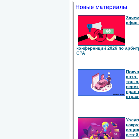
Новые материалы
Зачем
афиш
конференций 2026 по арбит
СРА
Покуп
авто:
тонко
перех
прав 
страх
Услуг
накру
соци
сетей