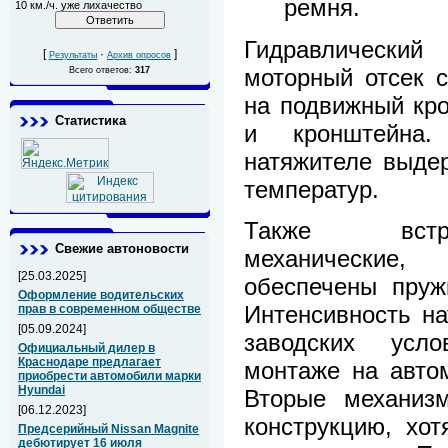
ремня.
10 км./ч. уже лихачество
Гидравлический
[
·
]
Результаты
Архив опросов
моторный отсек 
Всего ответов:
317
на подвижный кро
Статистика
и кронштейна
натяжителе выде
температур.
Также встре
Свежие автоновости
механически
[25.03.2025]
обеспечены пруж
Оформление водительских
Интенсивность на
прав в современном обществе
[05.09.2024]
заводских усло
Официальный дилер в
Краснодаре предлагает
монтаже на авто
приобрести автомобили марки
Hyundai
Вторые механиз
[06.12.2023]
конструкцию, хо
Предсерийный Nissan Magnite
дебютирует 16 июля