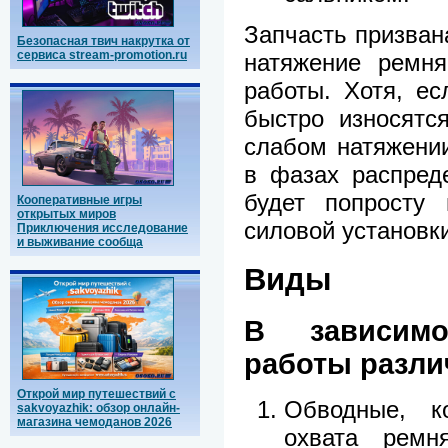
Запчасть призван
Безопасная твич накрутка от
сервиса stream-promotion.ru
натяжение ремн
работы. Хотя, ес
быстро износятс
слабом натяжени
в фазах распреде
будет попросту 
Кооперативные игры
открытых миров
силовой установки
Приключения исследование
и выживание сообща
Виды
В зависим
работы разли
Открой мир путешествий с
Обводные, к
sakvoyazhik: обзор онлайн-
магазина чемоданов 2026
охвата ремн