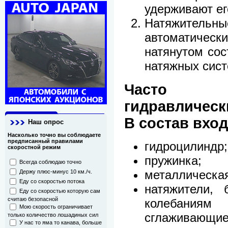
удерживают ег
Натяжител
автоматическ
натянутом сос
натяжных сист
Часто и
гидравлическ
В состав вход
Наш опрос
Насколько точно вы соблюдаете
предписанный правилами
гидроцилиндр;
скоростной режим
пружинка;
Всегда соблюдаю точно
металлическая
Держу плюс-минус 10 км./ч.
Еду со скоростью потока
натяжители, 
Еду со скоростью которую сам
считаю безопасной
колебаниям 
Мою скорость ограничивает
сглаживающи
только количество лошадиных сил
У нас то яма то канава, больше