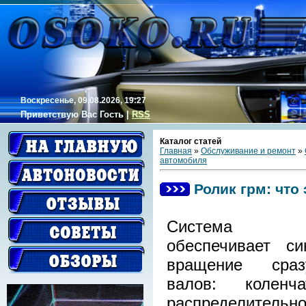
Воскресенье, 09.08.2026, 19:27
Приветствую Вас
Гость
|
RSS
Каталог статей
Главная
»
Обслуживание и ремонт
»
автомобиля
Ролик грм: что
Система
обеспечивает си
вращение сра
валов: коленч
распределительн