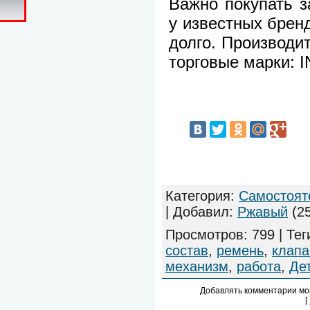
Важно покупать з
у известных брен
долго. Производи
торговые марки: I
Категория
:
Самостоят
|
Добавил
:
Ржавый
(25
Просмотров
:
799
|
Тег
состав
,
ремень
,
клапа
механизм
,
работа
,
Де
Добавлять комментарии мо
[