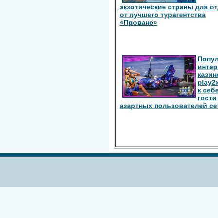
экзотические страны для о
от лучшего турагентства
«Прованс»
Попу
интер
казин
play2
к себ
гости
азартных пользователей се