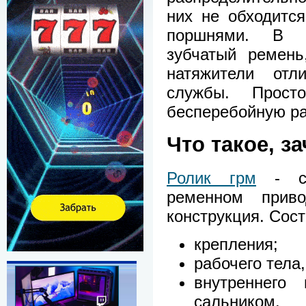
них не обходитс
поршнями. В с
зубчатый ремень
натяжители отл
службы. Прост
бесперебойную ра
Что такое, з
Ролик грм
- сп
ременном приво
конструкция. Сост
крепления;
рабочего тела
внутреннего
сальником.