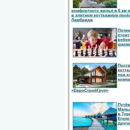
комфортного жилья в 6 км 
в элитном коттеджном посё
Ламбридж
Поче
стоит
ребен
шахм
Пост
котте
под к
комп
«ЕвроСтройГруп»
Путёв
Маль
в Тур
Египе
други