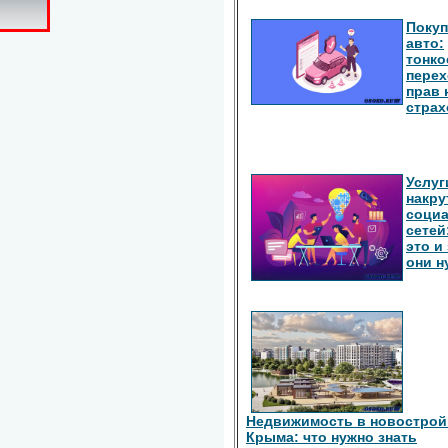
Покуп
авто:
тонко
перех
прав 
страх
Услуг
накру
соци
сетей
это и
они 
Недвижимость в новострой
Крыма: что нужно знать