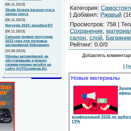
[06.11.2023]
Категория
:
Самостоят
Skoda Octavia karavan vraca
|
Добавил
:
Ржавый
(16
najvise novca
[06.11.2023]
Просмотров
:
758
|
Тег
Norvegia 2025: paradisul EV
Сохранение
,
материа
[06.11.2023]
салон
,
слой
,
Багажник
Сильное первое полугодие
2022 года для легковых
Рейтинг
:
0.0
/
0
автомобилей Volkswagen
[10.08.2023]
Добавлять комментари
Обзоры автомобилей, их
обслуживание и ремонт
своими руками читайте на
[
Ре
сайте AUTOvogdenie.Ru
Новые материалы
Зачем
афиш
конференций 2026 по арбит
СРА