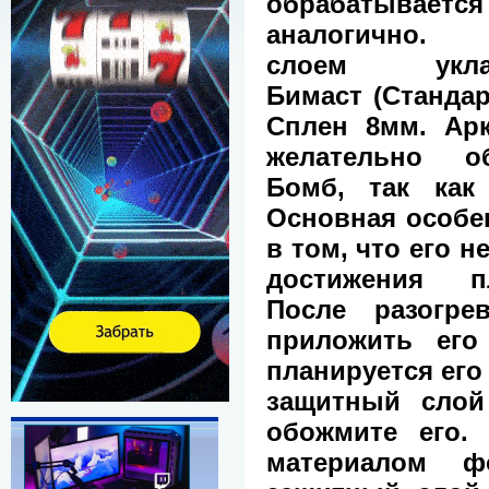
обрабатывае
аналогично. 
слоем укла
Бимаст (Стандар
Сплен 8мм. Ар
желательно о
Бомб, так как
Основная особе
в том, что его 
достижения пл
После разогре
приложить его
планируется его
защитный слой
обожмите его.
материалом 