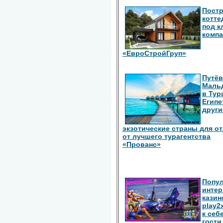
Пост
котте
под к
комп
«ЕвроСтройГруп»
Путёв
Маль
в Тур
Египе
други
экзотические страны для о
от лучшего турагентства
«Прованс»
Попу
интер
казин
play2
к себ
гости