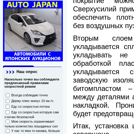
покрытие можн
Сверхусилий прим
обеспечить плот
без воздушных пу
Вторым слое
укладывается сп
укладывать не
обработкой плас
укладывается 
Наш опрос
заводскую изоля
Насколько точно вы соблюдаете
предписанный правилами
битомпластом –
скоростной режим
между деталями а
Всегда соблюдаю точно
Держу плюс-минус 10 км./ч.
накладкой. Про
Еду со скоростью потока
будет предотвращ
Еду со скоростью которую сам
считаю безопасной
Мою скорость ограничивает
Итак, установка
только количество лошадиных сил
У нас то яма то канава, больше