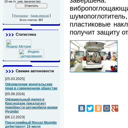
завершена
10 км./ч. уже лихачество
вибропоглощаю
шумопоглотитель,
[
·
]
Результаты
Архив опросов
Всего ответов:
317
пластиковые накл
получит защиту о
Статистика
Свежие автоновости
[25.03.2025]
Оформление водительских
прав в современном обществе
[05.09.2024]
Официальный дилер в
Краснодаре предлагает
приобрести автомобили марки
Hyundai
[06.12.2023]
Предсерийный Nissan Magnite
дебютирует 16 июля