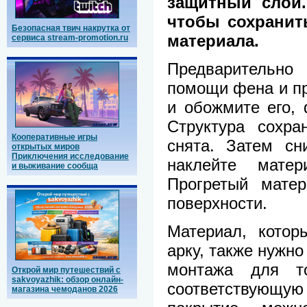
защитный слой.
чтобы сохранит
Безопасная твич накрутка от
материала.
сервиса stream-promotion.ru
Предварительно
помощи фена и пр
и обожмите его,
Структура сохра
Кооперативные игры
снята. Затем сн
открытых миров
Приключения исследование
наклейте мате
и выживание сообща
Прогретый мате
поверхности.
Материал, котор
арку, также нужно
монтажа для т
Открой мир путешествий с
sakvoyazhik: обзор онлайн-
соответствующу
магазина чемоданов 2026