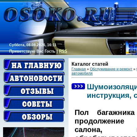
Суббота, 08.08.2026, 16:11
Приветствую Вас
Гость
|
RSS
Каталог статей
Главная
»
Обслуживание и ремонт
»
автомобиля
Шумоизоляция
инструкция, 
Пол багажник
продолжени
салона, по