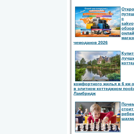
Откро
путе
с
sakvo
обзо
онлай
магаз
чемоданов 2026
Купит
лучш
котте
комфортного жилья в 6 км 
в элитном коттеджном посё
Ламбридж
Поче
стоит
ребен
шахм