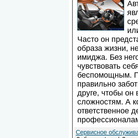
Ав
яв
ср
ил
Часто он предст
образа жизни, 
имиджа. Без нег
чувствовать себ
беспомощным. П
правильно забот
друге, чтобы он
сложностям. А к
ответственное де
профессионалам
Сервисное обслужив