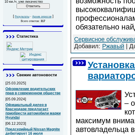
возможность по
10 км./ч. уже лихачество
высококвалифи
профессионалам
[
·
]
Результаты
Архив опросов
Всего ответов:
317
обязательно на
Статистика
Сервисное обслужив
Добавил:
Ржавый
| Д
Установка
вариатор
Свежие автоновости
[25.03.2025]
Оформление водительских
Ус
прав в современном обществе
[05.09.2024]
– 
Официальный дилер в
Краснодаре предлагает
ко
приобрести автомобили марки
Hyundai
максимум внима
[06.12.2023]
автовладельца 
Предсерийный Nissan Magnite
дебютирует 16 июля