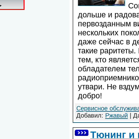
Со
дольше и радова
первозданным в
нескольких поко
даже сейчас в д
такие раритеты. 
тем, кто являет
обладателем тел
радиоприемнико
утвари. Не взду
добро!
Сервисное обслужив
Добавил:
Ржавый
| Д
Тюнинг и