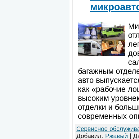
микроавт
Ми
от
ле
до
са
багажным отделе
авто выпускаетс
как «рабочие ло
высоким уровне
отделки и больш
современных опц
Сервисное обслужив
Добавил:
Ржавый
| Д