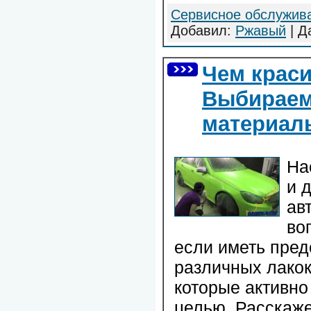
Сервисное обслужив
Добавил:
Ржавый
| Д
Чем крас
Выбираем
материа
На
и 
ав
во
если иметь пред
различных лако
которые активно
целью. Расскаже