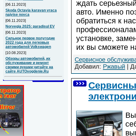
ждать серьезны
[06.11.2023]
авто. Именно по
Skoda Octavia karavan vraca
najvise novca
обратиться к на
[06.11.2023]
Norvegia 2025: paradisul EV
профессионалам,
[06.11.2023]
установке, заме
Сильное первое полугодие
2022 года для легковых
их вы сможете н
автомобилей Volkswagen
[10.08.2023]
Сервисное обслужив
Обзоры автомобилей, их
обслуживание и ремонт
Добавил:
Ржавый
| Д
своими руками читайте на
сайте AUTOvogdenie.Ru
Сервисны
электрон
Вы
се
вы