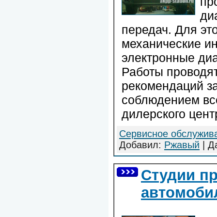
пр
ди
передач. Для эт
механические и
электронные диа
Работы проводя
рекомендаций за
соблюдением вс
дилерского цент
Сервисное обслужив
Добавил:
Ржавый
| Д
Студии п
автомоби