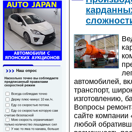
карданны
сложност
Ве
ка
ко
пр
Наш опрос
ле
Насколько точно вы соблюдаете
автомобилей, в
предписанный правилами
скоростной режим
транспорт, широк
Всегда соблюдаю точно
изготовлению, б
Держу плюс-минус 10 км./ч.
Вопросы ремонта
Еду со скоростью потока
Еду со скоростью которую сам
сайте компании
считаю безопасной
Мою скорость ограничивает
любой обративши
только количество лошадиных сил
У нас то яма то канава, больше