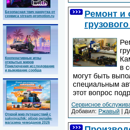
Ремонт и
Безопасная твич накрутка от
сервиса stream-promotion.ru
грузового
Ре
гр
Ка
Кооперативные игры
открытых миров
в 
Приключения исследование
и выживание сообща
могут быть выпо
специальным ав
этот вопрос под
Сервисное обслужив
Добавил:
Ржавый
| Д
Открой мир путешествий с
sakvoyazhik: обзор онлайн-
магазина чемоданов 2026
Производ