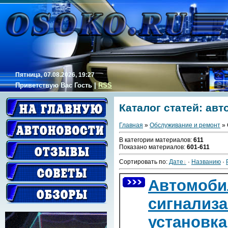
Пятница, 07.08.2026, 19:27
Приветствую Вас
Гость
|
RSS
Каталог статей: ав
Главная
»
Обслуживание и ремонт
» 
В категории материалов
:
611
Показано материалов
:
601-611
Сортировать по
:
Дате
·
Названию
·
Автомоб
сигнализа
установк