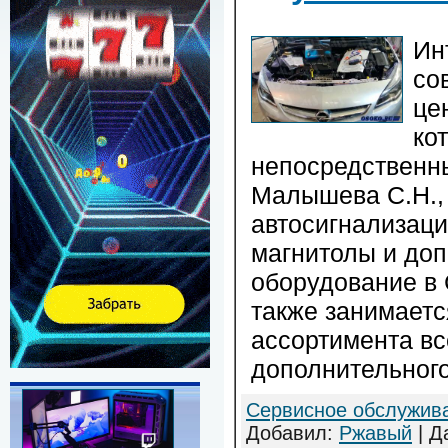
Ин
со
це
ко
непосредственн
Малышева С.Н.,
автосигнализац
магнитолы и до
оборудование в 
также занимаетс
ассортимента вс
дополнительног
Сервисное обслужив
Добавил:
Ржавый
| Д