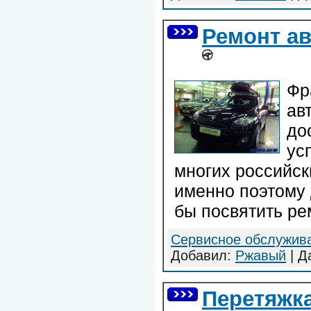
Ремонт ав
Фр
ав
до
ус
многих российск
именно поэтому 
бы посвятить ре
Сервисное обслужив
Добавил:
Ржавый
| Д
Перетяжк