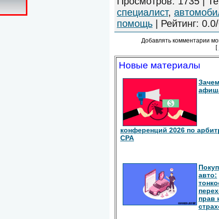
Просмотров
:
1735
|
Те
специалист
,
автомоби
помощь
|
Рейтинг
:
0.0
/
Добавлять комментарии мо
[
Новые материалы
Зачем
афиш
конференций 2026 по арбит
СРА
Покуп
авто:
тонко
перех
прав 
страх