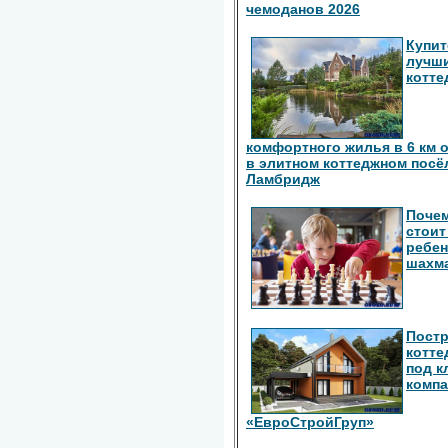
чемоданов 2026
Купит
лучш
котте
комфортного жилья в 6 км 
в элитном коттеджном посё
Ламбридж
Поче
стоит
ребен
шахм
Пост
котте
под к
комп
«ЕвроСтройГруп»