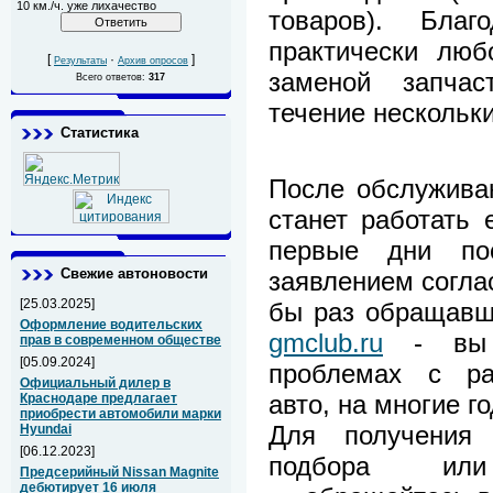
10 км./ч. уже лихачество
товаров). Бла
практически люб
[
·
]
Результаты
Архив опросов
заменой запчас
Всего ответов:
317
течение нескольки
Статистика
После обслужива
станет работать
первые дни по
Свежие автоновости
заявлением соглас
[25.03.2025]
бы раз обращавш
Оформление водительских
gmclub.ru
- вы з
прав в современном обществе
[05.09.2024]
проблемах с ра
Официальный дилер в
авто, на многие г
Краснодаре предлагает
приобрести автомобили марки
Для получения 
Hyundai
[06.12.2023]
подбора или
Предсерийный Nissan Magnite
дебютирует 16 июля