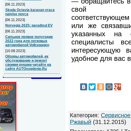
— обращайтесь в
[06.11.2023]
свой
Skoda Octavia karavan vraca
najvise novca
соответствующем
[06.11.2023]
или же связавш
Norvegia 2025: paradisul EV
[06.11.2023]
указанных на 
Сильное первое полугодие
специалисты вс
2022 года для легковых
автомобилей Volkswagen
интересующую 
[10.08.2023]
удобное для вас 
Обзоры автомобилей, их
обслуживание и ремонт
своими руками читайте на
сайте AUTOvogdenie.Ru
Категория
:
Сервисное
Ржавый
(31.12.2015)