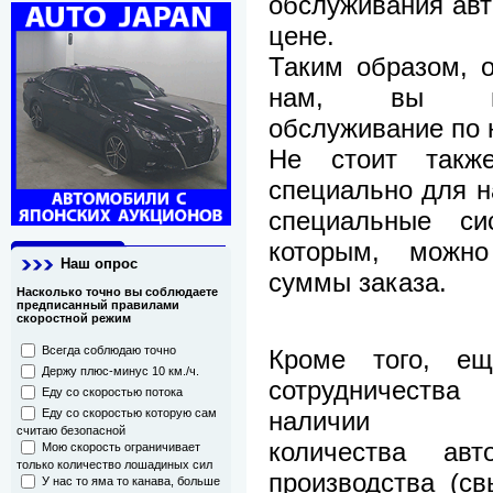
обслуживания авт
цене.
Таким образом, 
нам, вы пол
обслуживание по
Не стоит такж
специально для н
специальные си
которым, можн
Наш опрос
суммы заказа.
Насколько точно вы соблюдаете
предписанный правилами
скоростной режим
Кроме того, е
Всегда соблюдаю точно
Держу плюс-минус 10 км./ч.
сотрудничеств
Еду со скоростью потока
наличи
Еду со скоростью которую сам
считаю безопасной
количества авто
Мою скорость ограничивает
только количество лошадиных сил
производства (с
У нас то яма то канава, больше