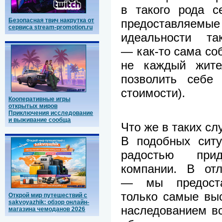
в такого рода с
предоставляемые
Безопасная твич накрутка от
сервиса stream-promotion.ru
идеальности та
— как-то сама соб
не каждый жите
позволить себе
стоимости).
Кооперативные игры
открытых миров
Приключения исследование
и выживание сообща
Что же в таких сл
В подобных ситу
радостью при
компании. В отл
— мы предоста
только самые выс
Открой мир путешествий с
sakvoyazhik: обзор онлайн-
наследованием вс
магазина чемоданов 2026