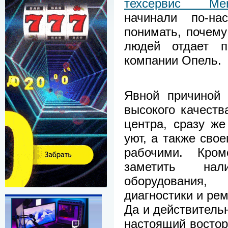
техсервис Mer
начинали по-на
понимать, почему
людей отдает п
компании Опель.
Явной причиной 
высокого качеств
центра, сразу же
уют, а также сво
рабочими. Кро
заметить нал
оборудования
диагностики и рем
Да и действитель
настоящий восторг