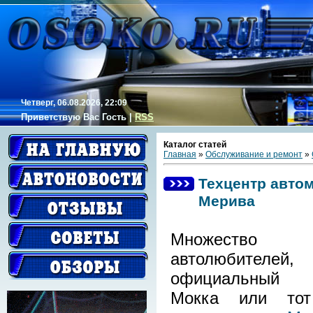
Четверг, 06.08.2026, 22:09
Приветствую Вас
Гость
|
RSS
Каталог статей
Главная
»
Обслуживание и ремонт
»
Техцентр авто
Мерива
Множество
автолюбителей,
официальный т
Мокка или то