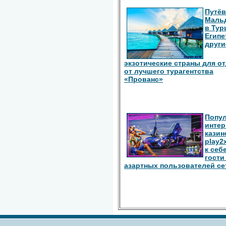
Путёв
Маль
в Тур
Египе
други
экзотические страны для о
от лучшего турагентства
«Прованс»
Попу
интер
казин
play2
к себ
гости
азартных пользователей се