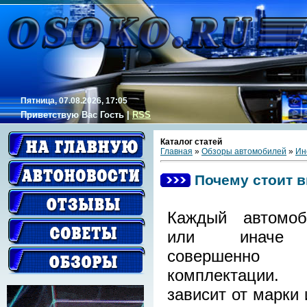
Пятница, 07.08.2026, 17:05
Приветствую Вас
Гость
|
RSS
Каталог статей
Главная
»
Обзоры автомобилей
»
Ин
Почему стоит 
Каждый автомоб
или иначе 
совершенно 
комплектаци
зависит от марки