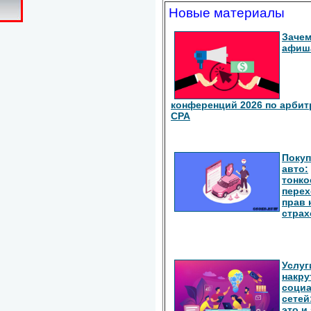
Новые материалы
Зачем
афиш
конференций 2026 по арбит
СРА
Покуп
авто:
тонко
перех
прав 
страх
Услуг
накру
соци
сетей
это и