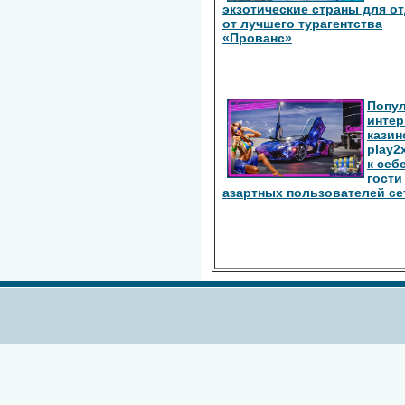
экзотические страны для о
от лучшего турагентства
«Прованс»
Попу
интер
казин
play2
к себ
гости
азартных пользователей се