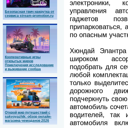
электроники, 
управления авт
Безопасная твич накрутка от
сервиса stream-promotion.ru
гаджетов поз
припарковаться, а
по опасным участ
Хюндай Элантра
широком ассо
Кооперативные игры
открытых миров
подобрать для се
Приключения исследование
и выживание сообща
любой комплектац
только выделитес
дорожного дв
подчеркнуть свою
автомобиль сочет
Открой мир путешествий с
водителей, так 
sakvoyazhik: обзор онлайн-
магазина чемоданов 2026
автомобиля вкл