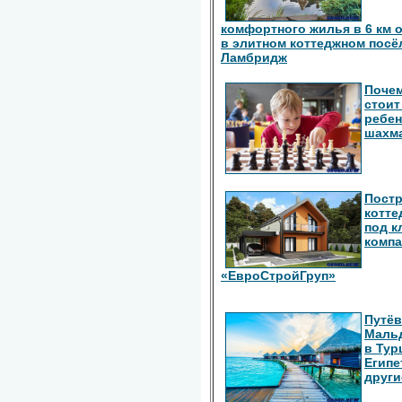
комфортного жилья в 6 км 
в элитном коттеджном посё
Ламбридж
Поче
стоит
ребен
шахм
Пост
котте
под к
комп
«ЕвроСтройГруп»
Путёв
Маль
в Тур
Египе
други