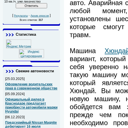
авто. Аварийная 
10 км./ч. уже лихачество
любой момен
[
·
]
Результаты
Архив опросов
установлены шес
Всего ответов:
317
которые смогут
травм.
Статистика
Машина
Хюнда
вариант, который
себя уверенно н
Свежие автоновости
такую машину мо
[25.03.2025]
который являе
Оформление водительских
прав в современном обществе
Хюндай. Вы може
[05.09.2024]
новую машину, н
Официальный дилер в
Краснодаре предлагает
обойдется вам 
приобрести автомобили марки
Hyundai
прежде чем пок
[06.12.2023]
необходимо пров
Предсерийный Nissan Magnite
дебютирует 16 июля