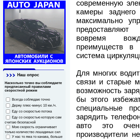
современную элек
камеры заднего 
максимально упр
предоставляют
вовремя вож
преимуществ в 
система циркуляц
Для многих водит
Наш опрос
связи и старые м
Насколько точно вы соблюдаете
предписанный правилами
возможность заря
скоростной режим
бы этого избежа
Всегда соблюдаю точно
специальные про
Держу плюс-минус 10 км./ч.
Еду со скоростью потока
зарядить телефон
Еду со скоростью которую сам
считаю безопасной
авто это очен
Мою скорость ограничивает
производители н
только количество лошадиных сил
У нас то яма то канава, больше