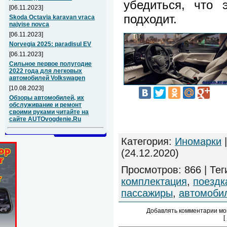
убедиться, что 
[06.11.2023]
подходит.
Skoda Octavia karavan vraca
najvise novca
[06.11.2023]
Norvegia 2025: paradisul EV
[06.11.2023]
Сильное первое полугодие
2022 года для легковых
автомобилей Volkswagen
[10.08.2023]
Обзоры автомобилей, их
обслуживание и ремонт
своими руками читайте на
сайте AUTOvogdenie.Ru
Категория
:
Иномарки
(24.12.2020)
Просмотров
:
866
|
Тег
комплектация
,
поездк
пассажиры
,
автомоби
Добавлять комментарии мо
[