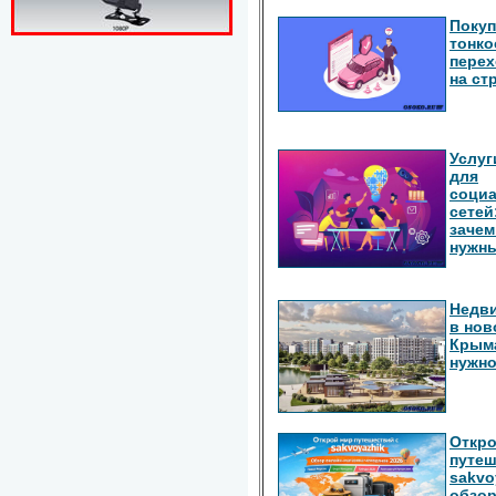
Покуп
тонко
перех
на ст
Услуг
для
соци
сетей
зачем
нужн
Недв
в нов
Крыма
нужно
Откро
путеш
sakvo
обзор