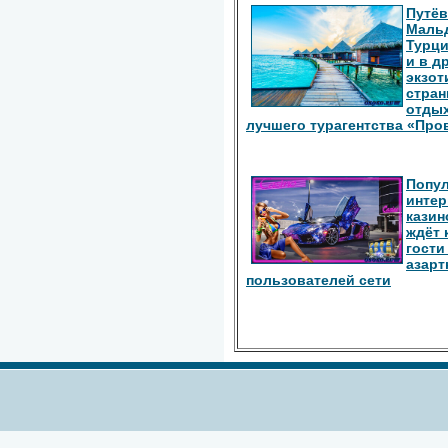
Путёв
Маль
Турци
и в д
экзот
стран
отдых
лучшего турагентства «Про
Попу
интер
казин
ждёт 
гости
азарт
пользователей сети