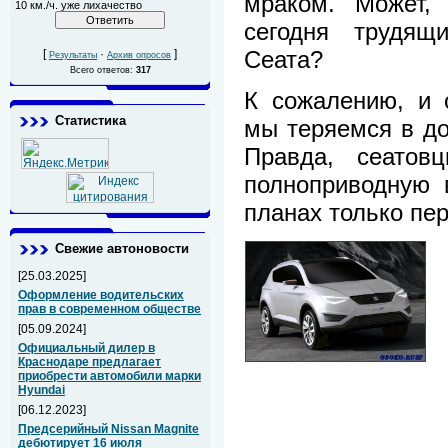
мраком. Может, 
10 км./ч. уже лихачество
сегодня трудящ
Сеата?
[
·
]
Результаты
Архив опросов
Всего ответов:
317
К сожалению, и о
Статистика
мы теряемся в до
Правда, сеатов
полноприводную 
планах только пе
Свежие автоновости
[25.03.2025]
Оформление водительских
прав в современном обществе
[05.09.2024]
Официальный дилер в
Краснодаре предлагает
приобрести автомобили марки
Hyundai
[06.12.2023]
Предсерийный Nissan Magnite
дебютирует 16 июля