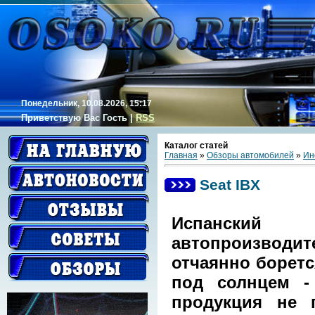
Понедельник, 10.08.2026, 15:17
Приветствую Вас
Гость
|
RSS
Каталог статей
Главная
»
Обзоры автомобилей
»
Ин
Seat IBX
Испанский
автопроизводи
отчаянно боретс
под солнцем -
продукция не 