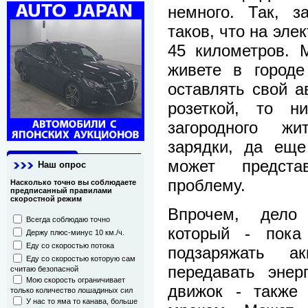
немного. Так, з
таков, что на эле
45 километров. 
живете в город
оставлять свой а
розеткой, то н
загородного жи
зарядки, да еще
может предста
Наш опрос
проблему.
Насколько точно вы соблюдаете
предписанный правилами
скоростной режим
Впрочем, дело
Всегда соблюдаю точно
который - пока
Держу плюс-минус 10 км./ч.
Еду со скоростью потока
подзаряжать а
Еду со скоростью которую сам
передавать энер
считаю безопасной
Мою скорость ограничивает
движок - также
только количество лошадиных сил
У нас то яма то канава, больше