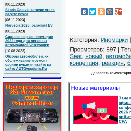
[06.11.2023]
Skoda Octavia karavan vraca
najvise novca
[06.11.2023]
Norvegia 2025: paradisul EV
[06.11.2023]
Сильное первое полугодие
Категория
:
Иномарки
2022 года для легковых
автомобилей Volkswagen
Просмотров
:
897
|
Тег
[10.08.2023]
Seat
,
новый
,
автомоб
Обзоры автомобилей, их
обслуживание и ремонт
концепция
,
реакция
,
б
своими руками читайте на
сайте AUTOvogdenie.Ru
Добавлять комментарии
Новые материалы
Зачем
афиш
конф
2026 
арбит
СРА