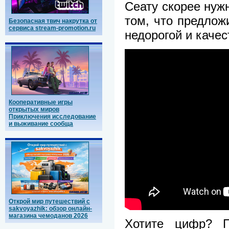
Сеату скорее нуж
том, что предлож
Безопасная твич накрутка от
сервиса stream-promotion.ru
недорогой и каче
Кооперативные игры
открытых миров
Приключения исследование
и выживание сообща
Открой мир путешествий с
sakvoyazhik: обзор онлайн-
магазина чемоданов 2026
Хотите цифр? П