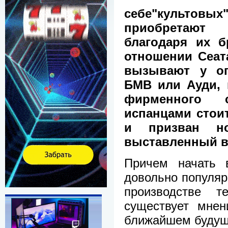
себе"культов
приобретают
благодаря их б
отношении Сеат
вызывают у оп
БМВ или Ауди, 
фирменного с
испанцами стои
и призван но
выставленный в
Причем начать 
довольно популяр
производстве т
существует мнен
ближайшем будуще