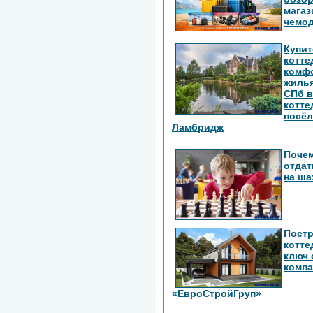
магаз
чемод
Купит
котте
комф
жилья
СПб в
котте
посёл
Ламбридж
Почем
отдат
на ш
Пост
котте
ключ 
комп
«ЕвроСтройГруп»