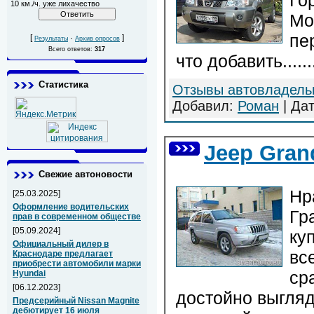
Го
10 км./ч. уже лихачество
Мо
пе
[
·
]
Результаты
Архив опросов
Всего ответов:
317
что добавить.........
Статистика
Отзывы автовладель
Добавил:
Роман
| Да
Jeep Gran
Свежие автоновости
Нр
[25.03.2025]
Оформление водительских
Гр
прав в современном обществе
[05.09.2024]
ку
Официальный дилер в
вс
Краснодаре предлагает
приобрести автомобили марки
ср
Hyundai
[06.12.2023]
достойно выгляд
Предсерийный Nissan Magnite
дебютирует 16 июля