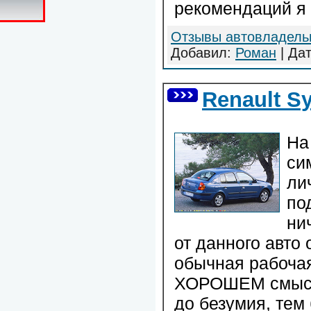
рекомендаций я 
Отзывы автовладель
Добавил:
Роман
| Да
Renault S
На
си
ли
по
ни
от данного авто 
обычная рабочая
ХОРОШЕМ смысле
до безумия, тем 