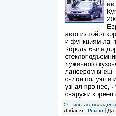
ав
Ку
20
Ев
авто из тойот ко
и функциям лант
Корола была дор
стеклоподъемник
луженного кузов
лансером внешн
салон получше и
узнал про нее, ч
снаружи кореец 
Отзывы автовладель
Добавил:
Роман
| Да