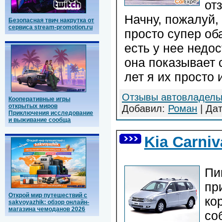
от
Начну, пожалуй,
Безопасная твич накрутка от
сервиса stream-promotion.ru
просто супер об
есть у нее недос
она показывает с
лет я их просто
Отзывы автовладель
Кооперативные игры
открытых миров
Добавил:
Роман
| Да
Приключения исследование
и выживание сообща
Kia Carniv
Пи
пр
Открой мир путешествий с
ко
sakvoyazhik: обзор онлайн-
магазина чемоданов 2026
со