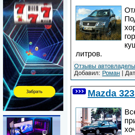
От
По
хо
го
ку
литров.
Отзывы автовладель
Добавил:
Роман
| Да
Mazda 323 
Вс
при
хо