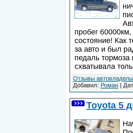
ни
пи
Ав
пробег 60000км
состояние! Как 
за авто и был ра
педаль тормоза 
схватывала толь
Отзывы автовладель
Добавил:
Роман
| Да
Toyota 5 
На
По