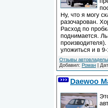
пр
по
Ну, что я могу 
разочарован. Х
Расход по пробк
поднимается. Ль
производителя).
уложиться и в 9-
Отзывы автовладель
Добавил:
Роман
| Да
Daewoo Ma
Эт
ав