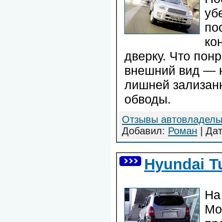
уб
по
ко
дверку. Что пон
внешний вид — н
лишней зализан
обводы.
Отзывы автовладель
Добавил:
Роман
| Да
Hyundai T
На
Мо