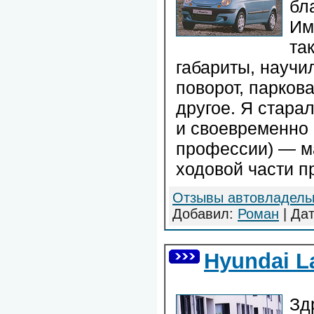
бл
Им
та
габариты, научи
поворот, парков
другое. Я стара
и своевременно 
профессии) — ма
ходовой части пр
Отзывы автовладель
Добавил:
Роман
| Да
Hyundai La
Зд