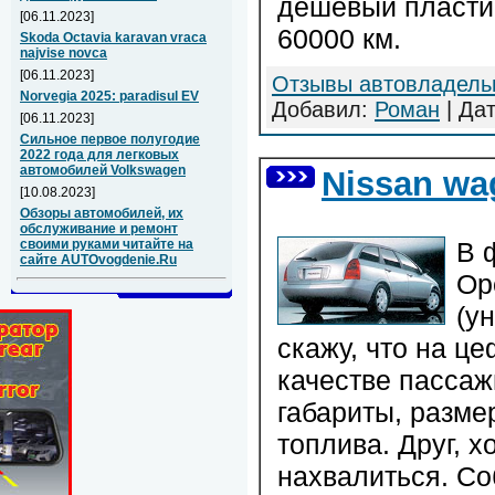
дешевый пластик
[06.11.2023]
60000 км.
Skoda Octavia karavan vraca
najvise novca
[06.11.2023]
Отзывы автовладель
Norvegia 2025: paradisul EV
Добавил:
Роман
| Да
[06.11.2023]
Сильное первое полугодие
2022 года для легковых
автомобилей Volkswagen
Nissan w
[10.08.2023]
Обзоры автомобилей, их
обслуживание и ремонт
своими руками читайте на
В 
сайте AUTOvogdenie.Ru
Ope
(у
скажу, что на це
качестве пассаж
габариты, разме
топлива. Друг, х
нахвалиться. Со