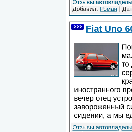
Отзывы автовладель
Добавил:
Роман
| Да
Fiat Uno 
По
ма
то
се
кр
иностранного пр
вечер отец устро
завороженный с
сидении, а мы е
Отзывы автовладель