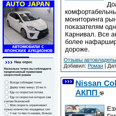
До
комфортабельны
мониторинга ры
показателям од
Карнивал. Все а
более нафаршир
дороже.
Отзывы автовладель
Наш опрос
Добавил:
Роман
| Да
Насколько точно вы соблюдаете
предписанный правилами
скоростной режим
Nissan Co
Всегда соблюдаю точно
Держу плюс-минус 10 км./ч.
АКПП
Еду со скоростью потока
Еду со скоростью которую сам
считаю безопасной
Мою скорость ограничивает
Ез
только количество лошадиных сил
У нас то яма то канава, больше