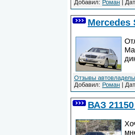
Добавил:
Роман
| Да
Mercedes 
От
Ма
ди
Отзывы автовладель
Добавил:
Роман
| Да
ВАЗ 2115
Хо
мн