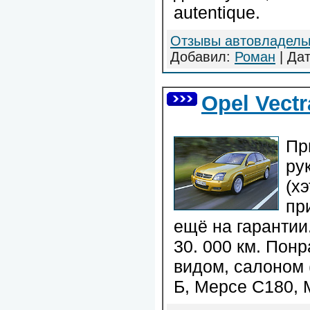
autentique.
Отзывы автовладель
Добавил:
Роман
| Да
Opel Vect
Пр
ру
(хэ
пр
ещё на гарантии
30. 000 км. Пон
видом, салоном 
Б, Мерсе С180, 