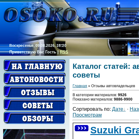
Воскресенье, 09.08.2026, 16:20
Приветствую Вас
Гость
|
RSS
Каталог статей: 
советы
Главная
» Отзывы автовладельцев
В категории материалов
:
9926
Показано материалов
:
9886-9900
Сортировать по
:
Дате
·
Наз
Просмотрам
Suzuki Gra