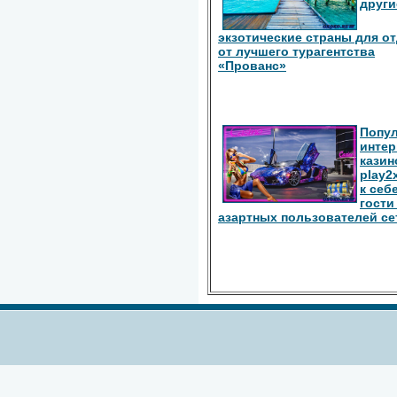
други
экзотические страны для о
от лучшего турагентства
«Прованс»
Попу
интер
казин
play2
к себ
гости
азартных пользователей се