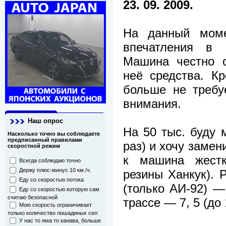
23. 09. 2009.
На данный моме
впечатления в 
Машина честно о
неё средства. К
больше не требу
внимания.
Наш опрос
На 50 тыс. буду 
Насколько точно вы соблюдаете
предписанный правилами
раз) и хочу замен
скоростной режим
к машина жестк
Всегда соблюдаю точно
резины Ханкук). 
Держу плюс-минус 10 км./ч.
Еду со скоростью потока
(только АИ-92) —
Еду со скоростью которую сам
считаю безопасной
трассе — 7, 5 (до 
Мою скорость ограничивает
только количество лошадиных сил
У нас то яма то канава, больше