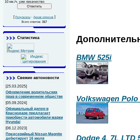
10 км./ч. уже лихачество
[
·
]
Результаты
Архив опросов
Всего ответов:
317
Дополнитель
Статистика
BMW 525i
Свежие автоновости
[25.03.2025]
Оформление водительских
прав в современном обществе
Volkswagen Polo 
[05.09.2024]
Официальный дилер в
Краснодаре предлагает
приобрести автомобили марки
Hyundai
[06.12.2023]
Предсерийный Nissan Magnite
Dodge 4. 7L LTD 
дебютирует 16 июля