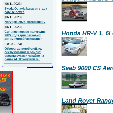
[06.11.2023]
Skoda Octavia karavan vraca
najvise novca
[06.11.2023]
Norvegia 2025: paradisul EV
[06.11.2023]
Honda HR-V 1. 6i
Сильное первое полугодие
2022 года для легковых
автомобилей Volkswagen
[10.08.2023]
Обзоры автомобилей, их
обслуживание и ремонт
своими руками читайте на
сайте AUTOvogdenie.Ru
Saab 9000 CS Aer
Land Rover Range