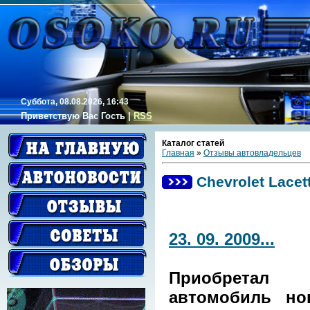
Суббота, 08.08.2026, 16:43
Приветствую Вас
Гость
|
RSS
Каталог статей
Главная
»
Отзывы автовладельцев
Chevrolet Lacett
23. 09. 2009...
Приобретал
автомобиль н