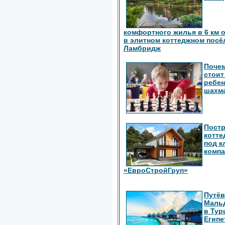
комфортного жилья в 6 км 
в элитном коттеджном посё
Ламбридж
Поче
стоит
ребен
шахм
Пост
котте
под к
комп
«ЕвроСтройГруп»
Путёв
Маль
в Тур
Египе