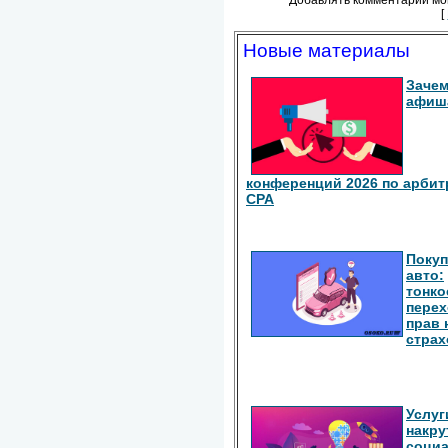
[
Новые материалы
Зачем
афиш
конференций 2026 по арбит
СРА
Покуп
авто:
тонко
перех
прав 
страх
Услуг
накру
соци