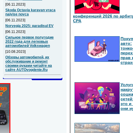
[06.11.2023]
Skoda Octavia karavan vraca
najvise novca
конференций 2026 по арбит
[06.11.2023]
СРА
Norvegia 2025: paradisul EV
[06.11.2023]
Сильное первое полугодие
Покуп
2022 года для легковых
авто:
автомобилей Volkswagen
тонко
[10.08.2023]
перех
прав 
Обзоры автомобилей, их
обслуживание и ремонт
страх
своими руками читайте на
сайте AUTOvogdenie.Ru
Услуг
накру
соци
сетей
это и
они 