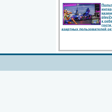
Попу
интер
казин
play2
к себ
гости
азартных пользователей се