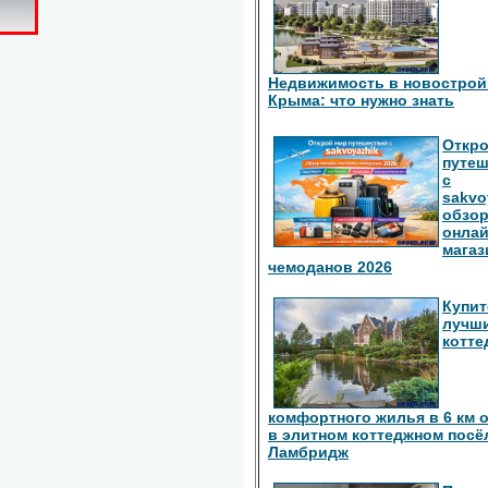
Недвижимость в новострой
Крыма: что нужно знать
Откро
путе
с
sakvo
обзо
онлай
магаз
чемоданов 2026
Купит
лучш
котте
комфортного жилья в 6 км 
в элитном коттеджном посё
Ламбридж