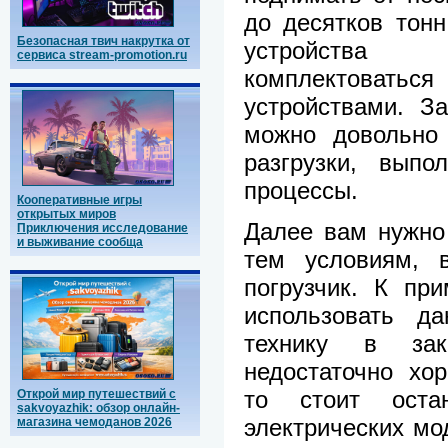
до десятков тонн
Безопасная твич накрутка от
устройства 
сервиса stream-promotion.ru
комплектова
устройствами. З
можно довольно 
разгрузки, выпо
процессы.
Кооперативные игры
открытых миров
Далее вам нужно
Приключения исследование
и выживание сообща
тем условиям, в
погрузчик. К пр
использовать да
технику в зак
недостаточно хо
то стоит оста
Открой мир путешествий с
sakvoyazhik: обзор онлайн-
электрических мо
магазина чемоданов 2026