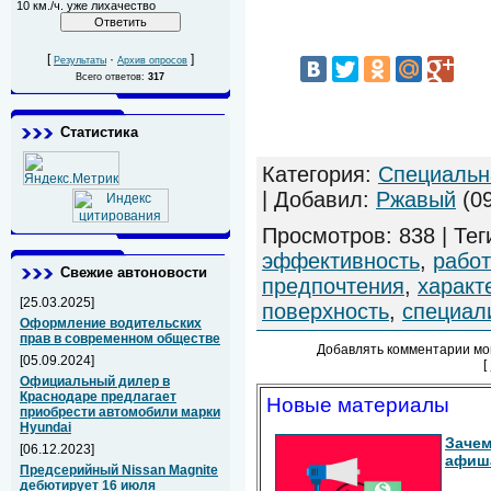
10 км./ч. уже лихачество
[
·
]
Результаты
Архив опросов
Всего ответов:
317
Статистика
Категория
:
Специальн
|
Добавил
:
Ржавый
(09
Просмотров
:
838
|
Тег
эффективность
,
рабо
Свежие автоновости
предпочтения
,
характ
[25.03.2025]
поверхность
,
специал
Оформление водительских
прав в современном обществе
Добавлять комментарии мо
[05.09.2024]
[
Официальный дилер в
Краснодаре предлагает
Новые материалы
приобрести автомобили марки
Hyundai
Зачем
[06.12.2023]
афиш
Предсерийный Nissan Magnite
дебютирует 16 июля