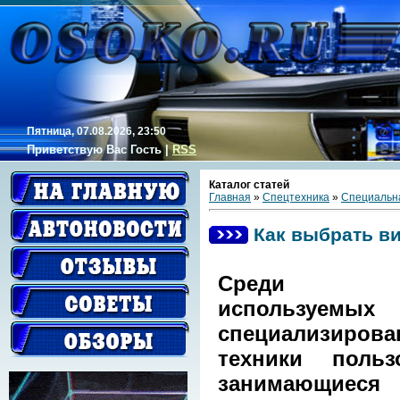
Пятница, 07.08.2026, 23:50
Приветствую Вас
Гость
|
RSS
Каталог статей
Главная
»
Спецтехника
»
Специальна
Как выбрать в
Среди 
используемых
специализирова
техники пользо
занимающиеся