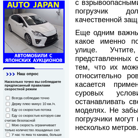
с взрывоопасными
погрузчик д
качественной защ
Еще одним важны
какое именно п
улице. Учтит
представленных 
тем, что их мож
относительно ро
Наш опрос
Насколько точно вы соблюдаете
касается приме
предписанный правилами
скоростной режим
суровых усло
Всегда соблюдаю точно
останавливать с
Держу плюс-минус 10 км./ч.
моделях. Не забы
Еду со скоростью потока
Еду со скоростью которую сам
погрузчики могут 
считаю безопасной
несколько метров
Мою скорость ограничивает
только количество лошадиных сил
У нас то яма то канава, больше