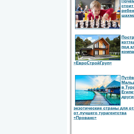
Поче
стоит
ребен
шахм
Пост
котте
под к
комп
«ЕвроСтройГруп»
Путёв
Маль
в Тур
Египе
други
экзотические страны для о
от лучшего турагентства
«Прованс»