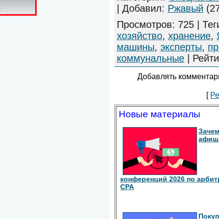
|
Добавил
:
Ржавый
(27
Просмотров
:
725
|
Тег
хозяйство
,
хранение
,
машины
,
эксперты
,
пр
коммунальные
|
Рейти
Добавлять комментари
[
Ре
Новые материалы
Зачем
афиш
конференций 2026 по арбит
СРА
Покуп