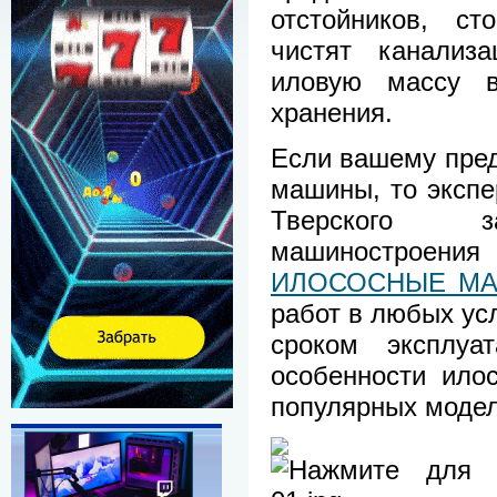
отстойников, с
чистят канализ
иловую массу в
хранения.
Если вашему пре
машины, то экспе
Тверского з
машиностроен
ИЛОСОСНЫЕ М
работ в любых ус
сроком эксплуа
особенности ило
популярных модел