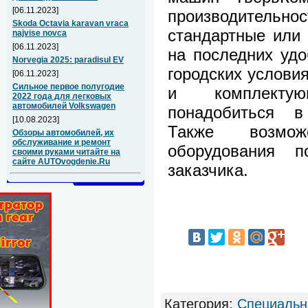
[06.11.2023]
производител
Skoda Octavia karavan vraca
стандартные или
najvise novca
[06.11.2023]
на последних удо
Norvegia 2025: paradisul EV
городских условия
[06.11.2023]
Сильное первое полугодие
и комплекту
2022 года для легковых
автомобилей Volkswagen
понадобиться в
[10.08.2023]
Также возмож
Обзоры автомобилей, их
обслуживание и ремонт
оборудования п
своими руками читайте на
сайте AUTOvogdenie.Ru
заказчика.
Категория
:
Специальн