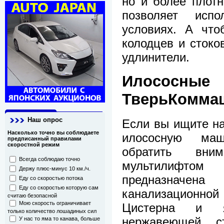
но и более плот
позволяет исп
условиях. А что
колодцев и стоко
удлинители.
Илососн
ТверьКомма
Наш опрос
Если вы ищите н
Насколько точно вы соблюдаете
илососную маш
предписанный правилами
скоростной режим
обратить вн
Всегда соблюдаю точно
мультилиф
Держу плюс-минус 10 км./ч.
предназначена
Еду со скоростью потока
Еду со скоростью которую сам
канализационной
считаю безопасной
Мою скорость ограничивает
Цистерна и я
только количество лошадиных сил
нержавеющей с
У нас то яма то канава, больше