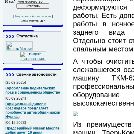
10 км./ч. уже лихачество
деформируются
работы. Есть доп
[
·
]
Результаты
Архив опросов
Всего ответов:
317
работы в ночно
заднего вида 
Статистика
Отдельно стоит о
спальным местом
А чтобы очистит
слежавшегося ос
Свежие автоновости
машину ТКМ-6
[25.03.2025]
профессиональн
Оформление водительских
прав в современном обществе
оборудован
[05.09.2024]
высококачествен
Официальный дилер в
Краснодаре предлагает
приобрести автомобили марки
Hyundai
Из преимуществ 
[06.12.2023]
Предсерийный Nissan Magnite
машин ТверьКо
дебютирует 16 июля