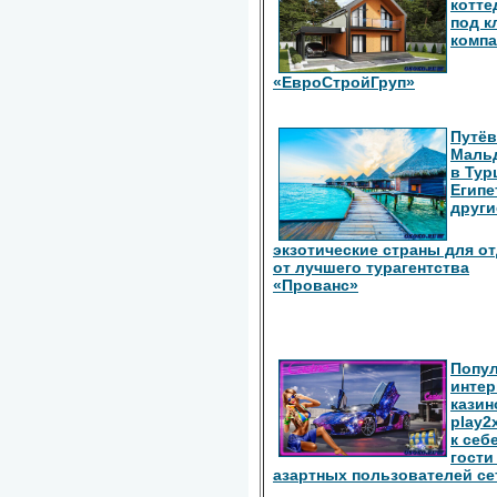
котте
под к
комп
«ЕвроСтройГруп»
Путёв
Маль
в Тур
Египе
други
экзотические страны для о
от лучшего турагентства
«Прованс»
Попу
интер
казин
play2
к себ
гости
азартных пользователей се