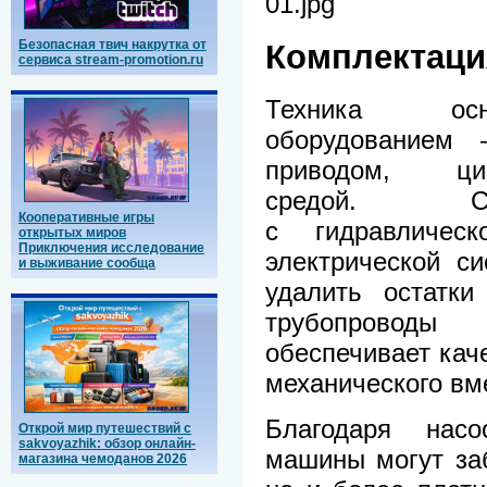
Безопасная твич накрутка от
Комплектаци
сервиса stream-promotion.ru
Техника осн
оборудованием
приводом, ци
средой. С
Кооперативные игры
с гидравлическ
открытых миров
Приключения исследование
электрической с
и выживание сообща
удалить остатки
трубопроводы
обеспечивает кач
механического вм
Благодаря насо
Открой мир путешествий с
sakvoyazhik: обзор онлайн-
машины могут заб
магазина чемоданов 2026