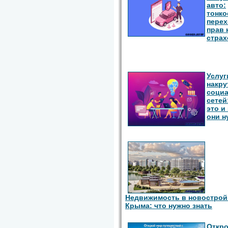
авто:
тонко
перех
прав 
страх
Услуг
накру
соци
сетей
это и
они 
Недвижимость в новострой
Крыма: что нужно знать
Откро