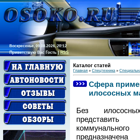
Воскресенье, 09.08.2026, 20:12
Приветствую Вас
Гость
|
RSS
Каталог статей
Главная
»
Спецтехника
»
Специальна
Сфера приме
илососных м
Без илососн
представить 
коммунального
предназначена