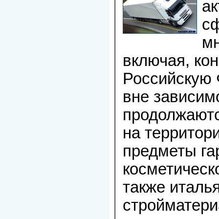
ак
сф
мн
включая, кон
Российскую 
вне зависим
продолжаютс
на территор
предметы га
косметическ
также италь
стройматери