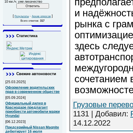
предполагае
10 км./ч. уже лихачество
и надёжност
[
·
]
Результаты
Архив опросов
рынка с гра
Всего ответов:
317
оптимизацие
Статистика
здесь следу
автотранспо
междугородн
Свежие автоновости
сочетанием 
[25.03.2025]
возможносте
Оформление водительских
прав в современном обществе
[05.09.2024]
Грузовые перево
Официальный дилер в
Краснодаре предлагает
1131 | Добавил:
приобрести автомобили марки
Hyundai
14.12.2022
[06.12.2023]
Предсерийный Nissan Magnite
дебютирует 16 июля