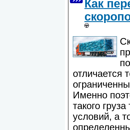
Как пер
скоропо
С
пр
по
отличается т
ограниченный
Именно поэт
такого груза
условий, а 
определенн