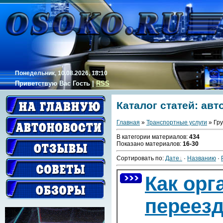
Понедельник, 10.08.2026, 18:10
Приветствую Вас
Гость
|
RSS
Каталог статей: ав
Главная
»
Транспортные услуги
» Гр
В категории материалов
:
434
Показано материалов
:
16-30
Сортировать по
:
Дате
·
Названию
·
Как орг
переезд