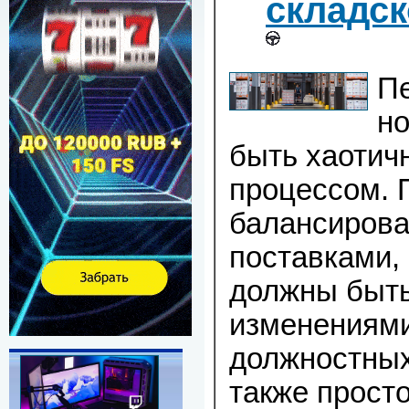
складс
Пе
но
быть хаотич
процессом. 
балансирова
поставками,
должны быть
изменениями
должностных
также просто