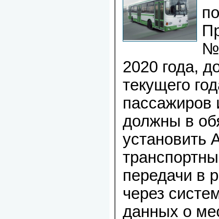
п
П
№2
2020 года, д
текущего год
пассажиров 
должны в об
установить 
транспортны
передачи в 
через сист
данных о ме