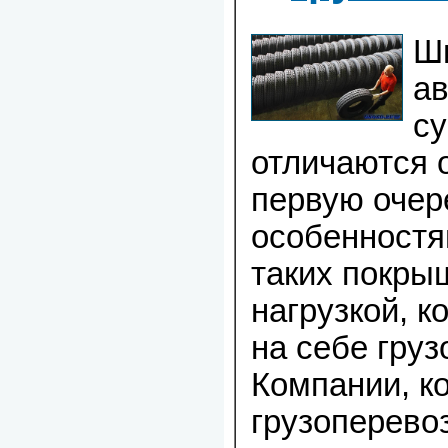
Ши
ав
с
отличаются о
первую очер
особенностя
таких покры
нагрузкой, 
на себе груз
Компании, к
грузоперевоз