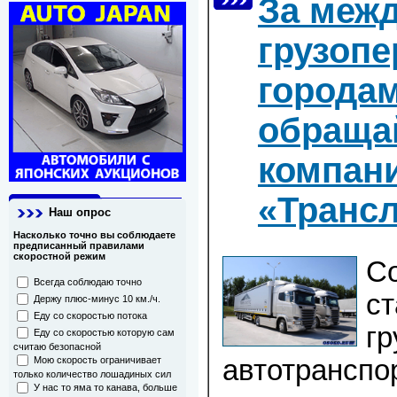
За меж
грузопе
города
обраща
компан
«Транс
Наш опрос
Насколько точно вы соблюдаете
предписанный правилами
скоростной режим
С
Всегда соблюдаю точно
с
Держу плюс-минус 10 км./ч.
Еду со скоростью потока
гр
Еду со скоростью которую сам
считаю безопасной
автотранспо
Мою скорость ограничивает
только количество лошадиных сил
У нас то яма то канава, больше