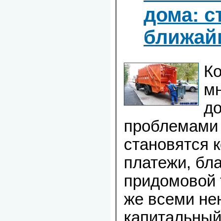
дома: с
ближай
Ко
м
д
проблемами 
становятся 
платежи, бл
придомовой 
же всеми не
капитальный