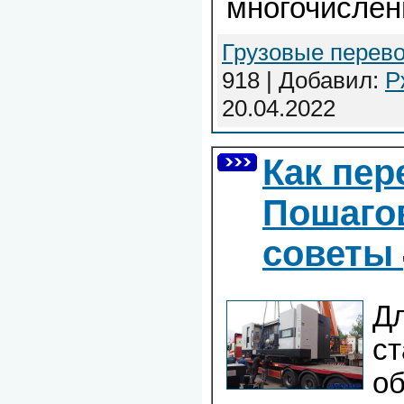
многочислен
Грузовые перево
918 | Добавил:
Р
20.04.2022
Как пер
Пошагов
советы
Дл
ст
о