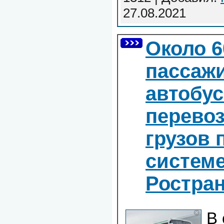
27.08.2021
Около 6
пассаж
автобус
перево
грузов 
систем
Ростра
В 