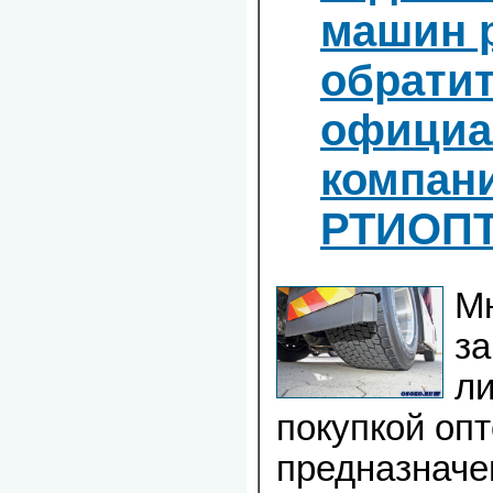
машин 
обратит
официа
компан
РТИОП
М
з
ли
покупкой оп
предназначе