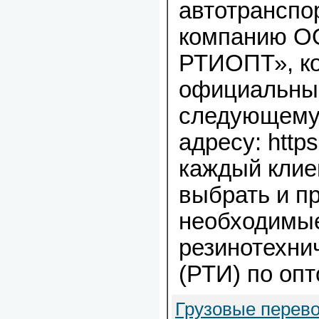
автотранспо
компанию О
РТИОПТ», ко
официальный
следующему
адресу: https
каждый клие
выбрать и п
необходимы
резинотехни
(РТИ) по оп
Грузовые перево