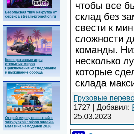
чтобы все б
Безопасная твич накрутка от
склад без з
сервиса stream-promotion.ru
свести к ми
сложности д
команды. Ни
несколько л
Кооперативные игры
открытых миров
Приключения исследование
которые сде
и выживание сообща
склада макс
Грузовые перево
1727 | Добавил:
25.03.2023
Открой мир путешествий с
sakvoyazhik: обзор онлайн-
магазина чемоданов 2026