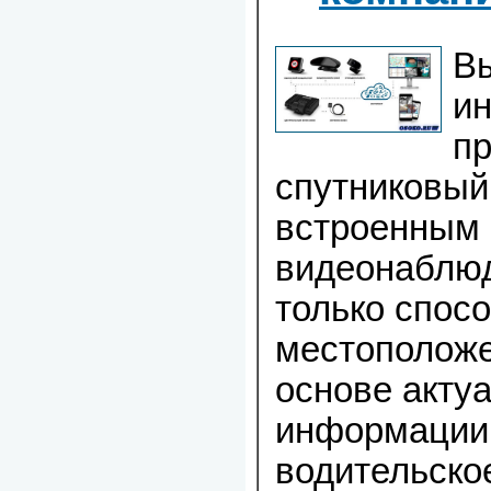
Вы
и
п
спутниковый
встроенным
видеонаблюд
только спос
местоположе
основе акту
информации,
водительско