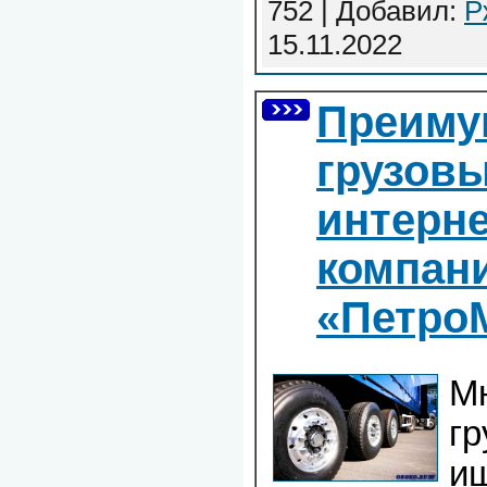
752 | Добавил:
Р
15.11.2022
Преиму
грузовы
интерне
компан
«Петро
Мн
гр
ищ