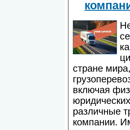
компан
Не
се
ка
ц
стране мира,
грузоперево
включая физ
юридических
различные т
компании. И