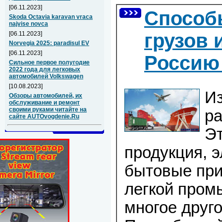
[06.11.2023]
Способ
Skoda Octavia karavan vraca
najvise novca
грузов 
[06.11.2023]
Norvegia 2025: paradisul EV
[06.11.2023]
Росси
Сильное первое полугодие
2022 года для легковых
автомобилей Volkswagen
[10.08.2023]
Из
Обзоры автомобилей, их
обслуживание и ремонт
своими руками читайте на
ра
сайте AUTOvogdenie.Ru
Эт
продукция, э
бытовые при
легкой пром
многое друго