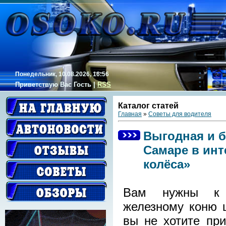
Понедельник, 10.08.2026, 16:56
Приветствую Вас
Гость
|
RSS
Каталог статей
Главная
»
Советы для водителя
Выгодная и б
Самаре в инт
колёса»
Вам нужны к 
железному коню 
вы не хотите при