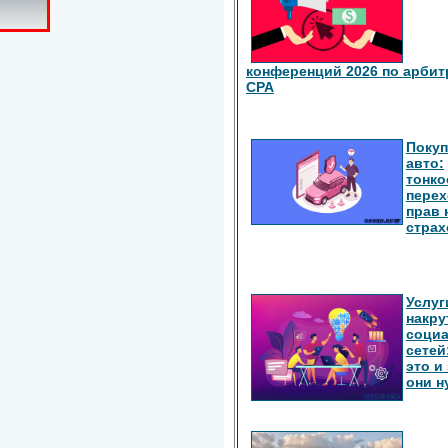
конференций 2026 по арбит
СРА
Покуп
авто:
тонко
перех
прав 
страх
Услуг
накру
соци
сетей
это и
они 