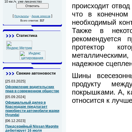
10 км./ч. уже лихачество
происходит отвод 
что в конечном 
[
·
]
Результаты
Архив опросов
необходимый конт
Всего ответов:
317
Также в некот
Статистика
рекомендуется п
протектор ко
металлически
надежное сцеплен
Свежие автоновости
Шины всесезонн
[25.03.2025]
продукту меж
Оформление водительских
покрышками. А, ка
прав в современном обществе
[05.09.2024]
относится к лучш
Официальный дилер в
Краснодаре предлагает
приобрести автомобили марки
Hyundai
[06.12.2023]
Предсерийный Nissan Magnite
дебютирует 16 июля