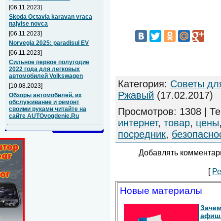
[06.11.2023]
Skoda Octavia karavan vraca
najvise novca
[06.11.2023]
Norvegia 2025: paradisul EV
[06.11.2023]
Сильное первое полугодие
2022 года для легковых
автомобилей Volkswagen
Категория
:
Советы дл
[10.08.2023]
Ржавый
(17.02.2017)
Обзоры автомобилей, их
обслуживание и ремонт
своими руками читайте на
Просмотров
:
1308
|
Те
сайте AUTOvogdenie.Ru
интернет
,
товар
,
цены
посредник
,
безопасно
Добавлять комментари
[
Ре
Новые материалы
Зачем
афиш