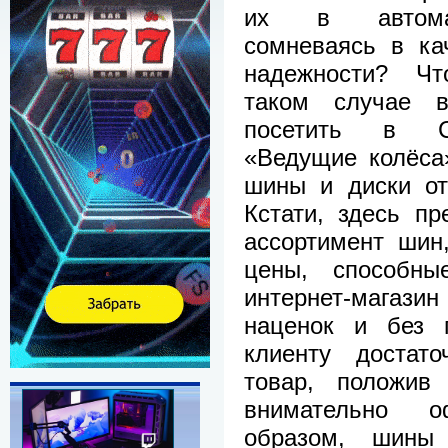
их в автомаг
сомневаясь в ка
надежности? Ч
таком случае 
посетить в Са
«Ведущие колёса
шины и диски от
Кстати, здесь п
ассортимент шин
цены, способны
интернет-магазин
наценок и без п
клиенту достат
товар, положив
внимательно о
образом, шины