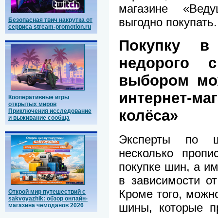
магазине «Вед
выгодно покупать.
Безопасная твич накрутка от
сервиса stream-promotion.ru
Покупку в
недорого 
выбором мо
интернет-м
Кооперативные игры
открытых миров
колёса»
Приключения исследование
и выживание сообща
Эксперты по ш
несколько пропи
покупке шин, а им
в зависимости от
Кроме того, можн
Открой мир путешествий с
sakvoyazhik: обзор онлайн-
шины, которые п
магазина чемоданов 2026