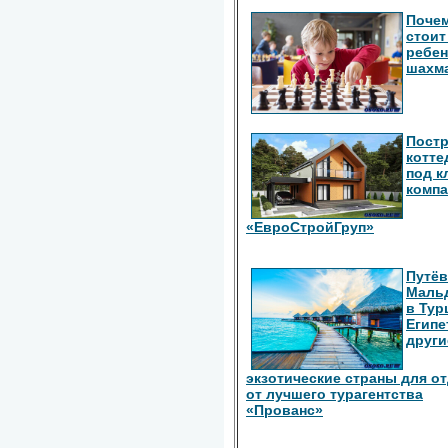
Поче
стоит
ребен
шахм
Пост
котте
под к
комп
«ЕвроСтройГруп»
Путёв
Маль
в Тур
Египе
други
экзотические страны для о
от лучшего турагентства
«Прованс»