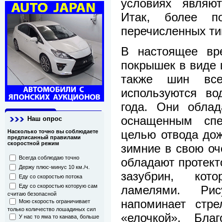
условиях являю
Итак, более п
перечисленных ти
В настоящее вр
покрышек в виде 
также шин все
используются во
года. Они облад
оснащенным сп
Наш опрос
целью отвода до
Насколько точно вы соблюдаете
предписанный правилами
скоростной режим
зимние в свою оче
Всегда соблюдаю точно
обладают протект
Держу плюс-минус 10 км./ч.
зазубрин, кот
Еду со скоростью потока
Еду со скоростью которую сам
ламелями. Ри
считаю безопасной
напоминает стре
Мою скорость ограничивает
только количество лошадиных сил
«елочкой». Благ
У нас то яма то канава, больше