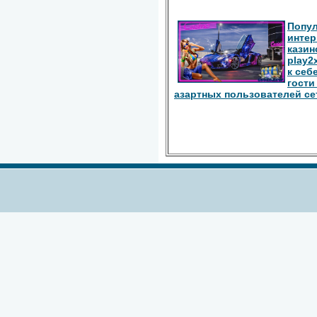
Попу
интер
казин
play2
к себ
гости
азартных пользователей се